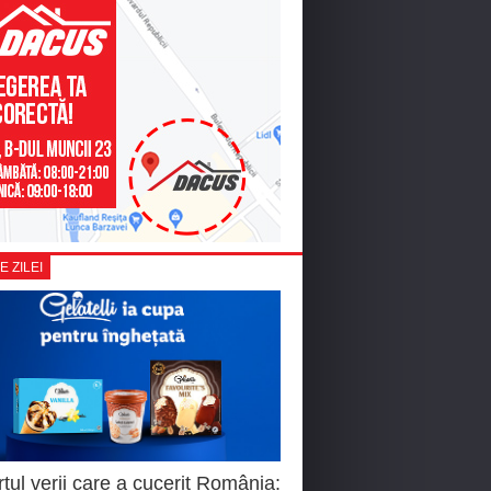
E ZILEI
tul verii care a cucerit România: