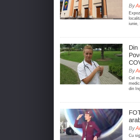
By
A
Expozi
locali
iunie,
Din 
Pove
COVI
By
A
Cel ma
medica
din In
FOTO
arab
By
A
Cu si