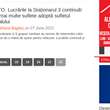
. Lucrările la Staționarul 3 continuă!
mai multe suflete adoptă sufletul
alului
driana Baghiu
on 07 June 2021
saloane și 6 grupuri sanitare au nevoie de intervenția celor
ot da o mână de ajutor pentru refacere. Lucrările continuă și
ȘTIRIL
denta
18
19
20
21
22
Deser