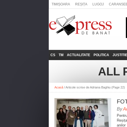
TIMIȘOARA
REȘIȚA
LUGOJ
CARANSE
CS
TM
ACTUALITATE
POLITICA
JUSTITI
REȘIȚA
LUGOJ
ADMINISTRATIE
EXPRESSLIVE
ALL 
CARANSEBEȘ
TIMIȘOARA
NAȚIONAL
INTERVIURILE
EXPRESS
ANINA
SOCIAL
Acasă
/
Articole scrise de Adriana Baghiu
(Page 22)
BĂILE HERCULANE
UTILE
BOCŞA
FOT
MOLDOVA NOUĂ
By
A
ORAVIȚA
Pentru
Reșița
OȚELU ROŞU
anilor 