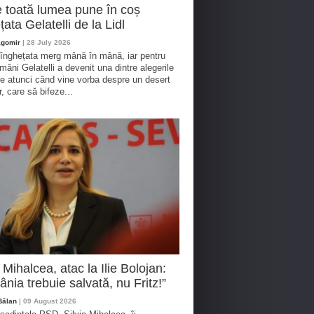
 toată lumea pune în coș
țata Gelatelli de la Lidl
agomir
| 28 July 2026
 înghețata merg mână în mână, iar pentru
omâni Gelatelli a devenit una dintre alegerile
te atunci când vine vorba despre un desert
r, care să bifeze...
a Mihalcea, atac la Ilie Bolojan:
nia trebuie salvată, nu Fritz!”
Bălan
| 09 August 2026