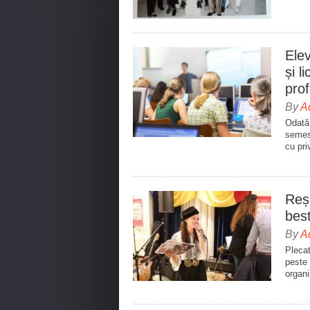
Elev
și l
prof
By
A
Odată 
semest
cu pri
Reș
bes
By
A
Plecat
peste 
organi