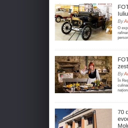
FOTO
Iuli
By
A
O expo
rafina
person
FOT
zest
By
A
În Reș
culina
națion
70 d
evoc
Mol