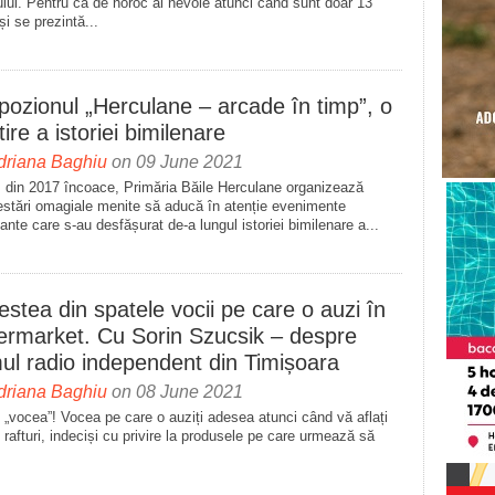
lui. Pentru că de noroc ai nevoie atunci când sunt doar 13
 și se prezintă...
pozionul „Herculane – arcade în timp”, o
tire a istoriei bimilenare
driana Baghiu
on 09 June 2021
 din 2017 încoace, Primăria Băile Herculane organizează
estări omagiale menite să aducă în atenție evenimente
ante care s-au desfășurat de-a lungul istoriei bimilenare a...
stea din spatele vocii pe care o auzi în
ermarket. Cu Sorin Szucsik – despre
mul radio independent din Timișoara
driana Baghiu
on 08 June 2021
„vocea”! Vocea pe care o auziți adesea atunci când vă aflați
e rafturi, indeciși cu privire la produsele pe care urmează să