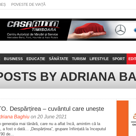
BEȘ
POVESTE DE VIAȚĂ
E
BUSINESS
EDUCAȚIE
SĂNĂTATE
TURISM
LIFESTYLE
SPORT
EDI
JOB-URI
PRIN MUNȚII
POVESTE DE VIAȚĂ
D
POSTS BY ADRIANA B
BANATULUI
TEHNIT
VISIT CARAȘ-SEVERIN
FANTASTICUL BANAT
TRAVEL VLOG
O. Despărțirea – cuvântul care unește
driana Baghiu
on 20 June 2021
 generația mai tânără, care nu a aflat încă, amintim că la
, a fost o dată… „Despărțirea”, grupare înființată la începutul
’90 de...