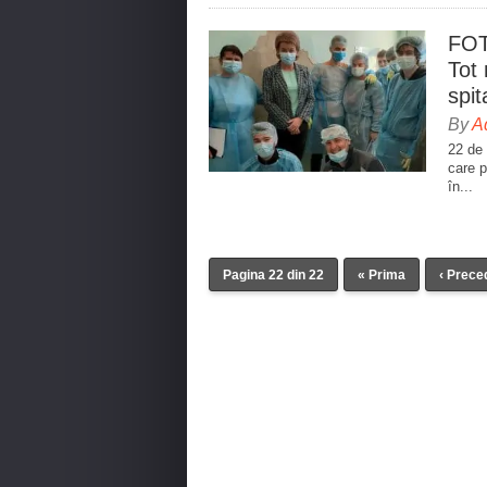
FOTO
Tot 
spit
By
A
22 de 
care p
în...
Pagina 22 din 22
« Prima
‹ Prece