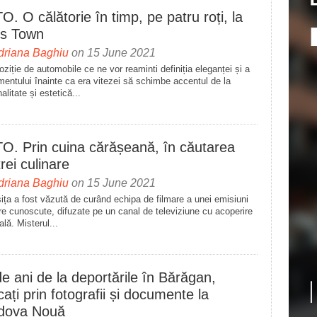
. O călătorie în timp, pe patru roți, la
us Town
driana Baghiu
on 15 June 2021
ziție de automobile ce ne vor reaminti definiția eleganței și a
mentului înainte ca era vitezei să schimbe accentul de la
alitate și estetică...
O. Prin cuina cărășeană, în căutarea
rei culinare
driana Baghiu
on 15 June 2021
ița a fost văzută de curând echipa de filmare a unei emisiuni
re cunoscute, difuzate pe un canal de televiziune cu acoperire
ală. Misterul...
e ani de la deportările în Bărăgan,
ați prin fotografii și documente la
dova Nouă