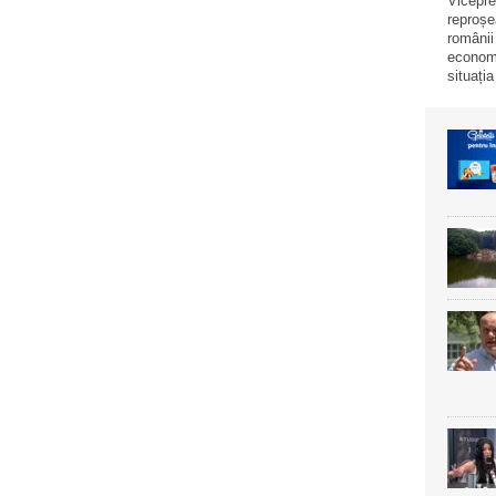
Vicepre
reproșe
românii
economi
situația