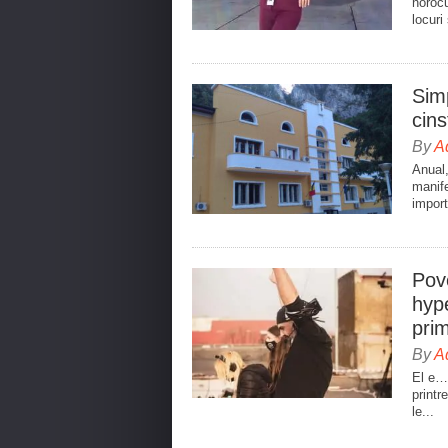
norocu
locuri
Sim
cins
By
A
Anual,
manif
import
Pove
hyp
pri
By
A
El e… 
printr
le...