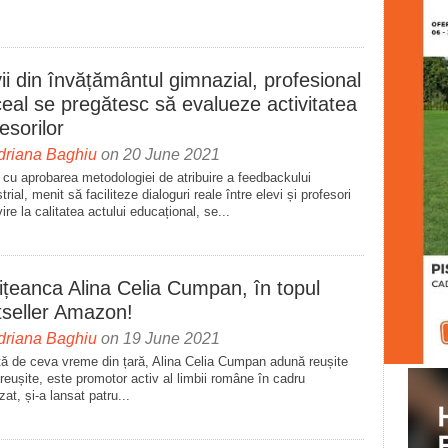
ii din învățământul gimnazial, profesional
iceal se pregătesc să evalueze activitatea
esorilor
driana Baghiu
on 20 June 2021
cu aprobarea metodologiei de atribuire a feedbackului
rial, menit să faciliteze dialoguri reale între elevi și profesori
vire la calitatea actului educațional, se...
ițeanca Alina Celia Cumpan, în topul
tseller Amazon!
driana Baghiu
on 19 June 2021
ă de ceva vreme din țară, Alina Celia Cumpan adună reușite
reușite, este promotor activ al limbii române în cadru
zat, și-a lansat patru...