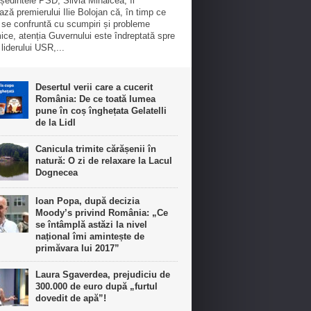
ședintele PSD, Silvia Mihalcea, îi
ază premierului Ilie Bolojan că, în timp ce
 se confruntă cu scumpiri și probleme
ce, atenția Guvernului este îndreptată spre
 liderului USR,...
Desertul verii care a cucerit
România: De ce toată lumea
pune în coș înghețata Gelatelli
de la Lidl
Canicula trimite cărășenii în
natură: O zi de relaxare la Lacul
Dognecea
Ioan Popa, după decizia
Moody’s privind România: „Ce
se întâmplă astăzi la nivel
național îmi amintește de
primăvara lui 2017”
Laura Sgaverdea, prejudiciu de
300.000 de euro după „furtul
dovedit de apă”!