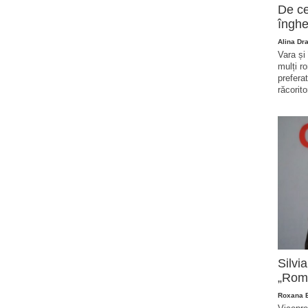
De ce
înghe
Alina Dr
Vara și
mulți r
prefera
răcorito
Silvi
„Româ
Roxana 