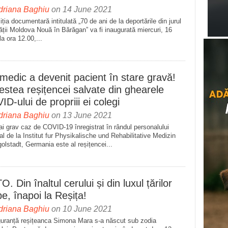
driana Baghiu
on 14 June 2021
ția documentară intitulată „70 de ani de la deportările din jurul
tății Moldova Nouă în Bărăgan” va fi inaugurată miercuri, 16
 la ora 12.00,...
medic a devenit pacient în stare gravă!
stea reșițencei salvate din ghearele
D-ului de propriii ei colegi
driana Baghiu
on 13 June 2021
i grav caz de COVID-19 înregistrat în rândul personalului
l de la Institut fur Physikalische und Rehabilitative Medizin
golstadt, Germania este al reșițencei...
. Din înaltul cerului și din luxul țărilor
e, înapoi la Reșița!
driana Baghiu
on 10 June 2021
guranță reșițeanca Simona Mara s-a născut sub zodia