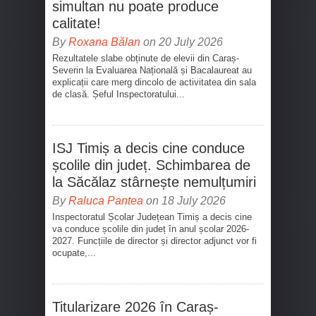
simultan nu poate produce
calitate!
By
Roxana Bălan
on 20 July 2026
Rezultatele slabe obținute de elevii din Caraș-
Severin la Evaluarea Națională și Bacalaureat au
explicații care merg dincolo de activitatea din sala
de clasă. Șeful Inspectoratului...
ISJ Timiș a decis cine conduce
școlile din județ. Schimbarea de
la Săcălaz stârnește nemulțumiri
By
Raluca Pantea
on 18 July 2026
Inspectoratul Școlar Județean Timiș a decis cine
va conduce școlile din județ în anul școlar 2026-
2027. Funcțiile de director și director adjunct vor fi
ocupate,...
Titularizare 2026 în Caraș-