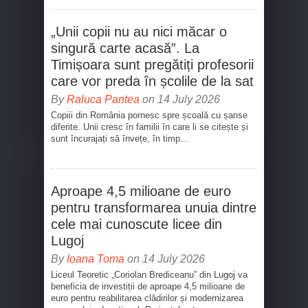
„Unii copii nu au nici măcar o
singură carte acasă”. La
Timișoara sunt pregătiți profesorii
care vor preda în școlile de la sat
By
Raluca Pantea
on 14 July 2026
Copiii din România pornesc spre școală cu șanse
diferite. Unii cresc în familii în care li se citește și
sunt încurajați să învețe, în timp...
Aproape 4,5 milioane de euro
pentru transformarea unuia dintre
cele mai cunoscute licee din
Lugoj
By
Ioana Toma
on 14 July 2026
Liceul Teoretic „Coriolan Brediceanu” din Lugoj va
beneficia de investiții de aproape 4,5 milioane de
euro pentru reabilitarea clădirilor și modernizarea