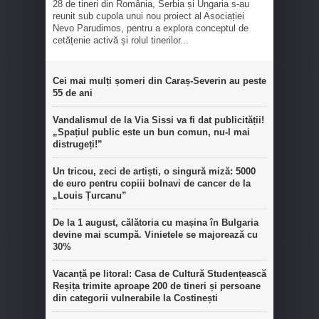
28 de tineri din România, Serbia și Ungaria s-au
reunit sub cupola unui nou proiect al Asociației
Nevo Parudimos, pentru a explora conceptul de
cetățenie activă și rolul tinerilor...
Cei mai mulți șomeri din Caraș-Severin au peste
55 de ani
Vandalismul de la Via Sissi va fi dat publicității!
„Spațiul public este un bun comun, nu-l mai
distrugeți!”
Un tricou, zeci de artiști, o singură miză: 5000
de euro pentru copiii bolnavi de cancer de la
„Louis Țurcanu”
De la 1 august, călătoria cu mașina în Bulgaria
devine mai scumpă. Vinietele se majorează cu
30%
Vacanță pe litoral: Casa de Cultură Studențească
Reșița trimite aproape 200 de tineri și persoane
din categorii vulnerabile la Costinești