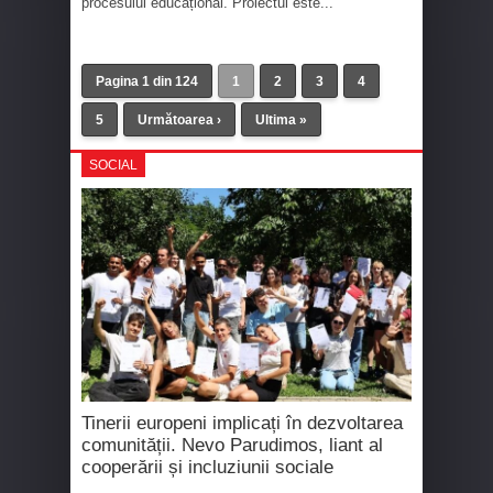
procesului educațional. Proiectul este...
Pagina 1 din 124
1
2
3
4
5
Următoarea ›
Ultima »
SOCIAL
Tinerii europeni implicați în dezvoltarea
comunității. Nevo Parudimos, liant al
cooperării și incluziunii sociale