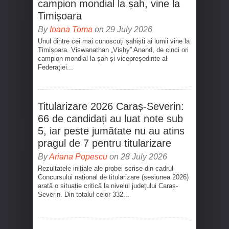
campion mondial la șah, vine la
Timișoara
By
Ioana Toma
on 29 July 2026
Unul dintre cei mai cunoscuți șahiști ai lumii vine la
Timișoara. Viswanathan „Vishy” Anand, de cinci ori
campion mondial la șah și vicepreședinte al
Federației...
Titularizare 2026 Caraș-Severin:
66 de candidați au luat note sub
5, iar peste jumătate nu au atins
pragul de 7 pentru titularizare
By
Ariana Popescu
on 28 July 2026
Rezultatele inițiale ale probei scrise din cadrul
Concursului național de titularizare (sesiunea 2026)
arată o situație critică la nivelul județului Caraș-
Severin. Din totalul celor 332...