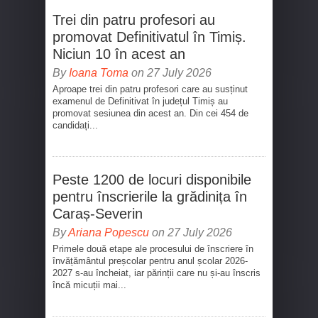
Trei din patru profesori au
promovat Definitivatul în Timiș.
Niciun 10 în acest an
By
Ioana Toma
on 27 July 2026
Aproape trei din patru profesori care au susținut
examenul de Definitivat în județul Timiș au
promovat sesiunea din acest an. Din cei 454 de
candidați...
Peste 1200 de locuri disponibile
pentru înscrierile la grădinița în
Caraș-Severin
By
Ariana Popescu
on 27 July 2026
Primele două etape ale procesului de înscriere în
învățământul preșcolar pentru anul școlar 2026-
2027 s-au încheiat, iar părinții care nu și-au înscris
încă micuții mai...