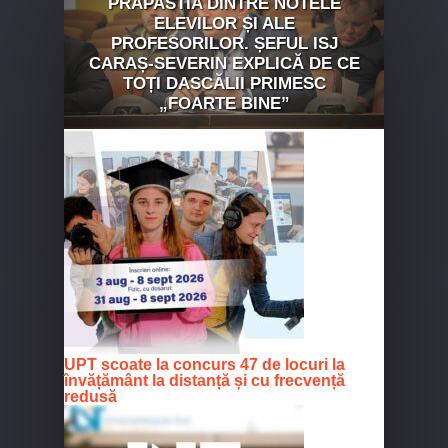
PRĂPASTIA DINTRE NOTELE
ELEVILOR ȘI ALE
PROFESORILOR. ȘEFUL ISJ
CARAȘ-SEVERIN EXPLICĂ DE CE
TOȚI DASCĂLII PRIMESC
„FOARTE BINE”
UPT scoate la concurs 47 de locuri la
învățământ la distanță și cu frecvență
redusă