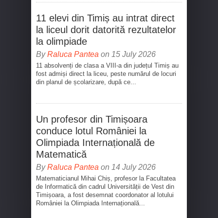
11 elevi din Timiș au intrat direct
la liceul dorit datorită rezultatelor
la olimpiade
By
Raluca Pantea
on 15 July 2026
11 absolvenți de clasa a VIII-a din județul Timiș au
fost admiși direct la liceu, peste numărul de locuri
din planul de școlarizare, după ce...
Un profesor din Timișoara
conduce lotul României la
Olimpiada Internațională de
Matematică
By
Raluca Pantea
on 14 July 2026
Matematicianul Mihai Chiș, profesor la Facultatea
de Informatică din cadrul Universității de Vest din
Timișoara, a fost desemnat coordonator al lotului
României la Olimpiada Internațională...