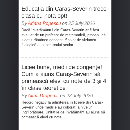
Educația din Caraș-Severin trece
clasa cu nota opt!
By
Ariana Popescu
on 25 July 2026
Dacă învățământul din Caraș-Severin ar fi fost
evaluat de un profesor de matematică, probabil că
județul rămânea corigent. Salvat de viziunea
filologică a inspectorului școlar...
Licee bune, medii de corigențe!
Cum a ajuns Caraș-Severin să
primească elevi cu note de 3 și 4
în clase teoretice
By
Alina Dragomir
on 23 July 2026
Record negativ la admiterea în liceele din Caraș-
Severin unde mediile au coborât la niveluri
îngrijorătoare. Unitățile de învățământ au ajuns să
primească elevi cu note...