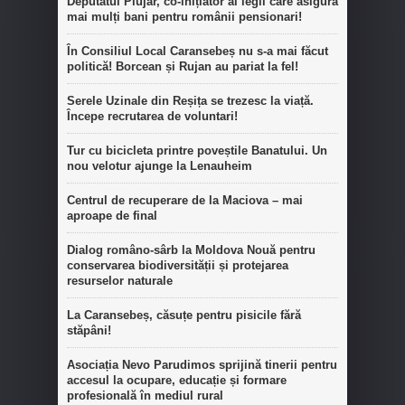
Deputatul Plujar, co-inițiator al legii care asigură
mai mulți bani pentru românii pensionari!
În Consiliul Local Caransebeș nu s-a mai făcut
politică! Borcean și Rujan au pariat la fel!
Serele Uzinale din Reșița se trezesc la viață.
Începe recrutarea de voluntari!
Tur cu bicicleta printre poveștile Banatului. Un
nou velotur ajunge la Lenauheim
Centrul de recuperare de la Maciova – mai
aproape de final
Dialog româno-sârb la Moldova Nouă pentru
conservarea biodiversității și protejarea
resurselor naturale
La Caransebeș, căsuțe pentru pisicile fără
stăpâni!
Asociația Nevo Parudimos sprijină tinerii pentru
accesul la ocupare, educație și formare
profesională în mediul rural