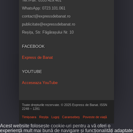
Tel./Fax: 0355.429.481
WhatsApp: 0723.101.061
contact@expressdebanat.ro
publicitate@expressdebanat.ro
Reșița, Str. Făgărașului Nr. 10
FACEBOOK
Express de Banat
YOUTUBE
Acceseaza YouTube
Toate drepturile rezervate. © 2025 Express de Banat. ISSN
2248 – 1281
Timișoara
Reșița
Lugoj
Caransebeș
Poveste de viață
Acest website folosește cookie-uri pentru a vă oferi o
experiență mult mai bună de navigare și funcționalități adaptate