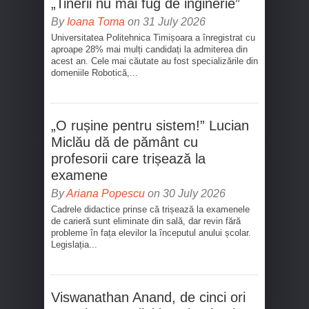
„Tinerii nu mai fug de inginerie”
By
Ioana Toma
on 31 July 2026
Universitatea Politehnica Timișoara a înregistrat cu
aproape 28% mai mulți candidați la admiterea din
acest an. Cele mai căutate au fost specializările din
domeniile Robotică,...
„O rușine pentru sistem!” Lucian
Miclău dă de pământ cu
profesorii care trișează la
examene
By
Ariana Popescu
on 30 July 2026
Cadrele didactice prinse că trișează la examenele
de carieră sunt eliminate din sală, dar revin fără
probleme în fața elevilor la începutul anului școlar.
Legislația...
Viswanathan Anand, de cinci ori