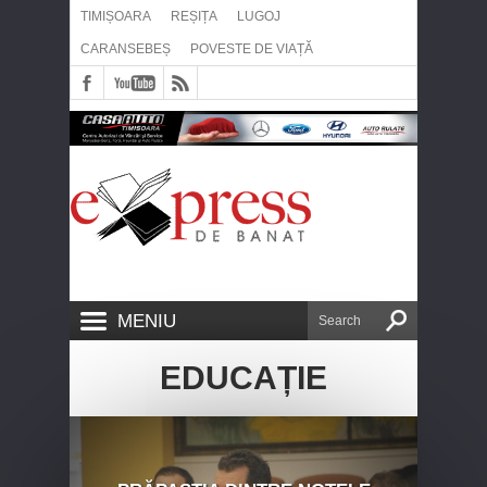
TIMIȘOARA
REȘIȚA
LUGOJ
CARANSEBEȘ
POVESTE DE VIAȚĂ
MENIU
EDUCAȚIE