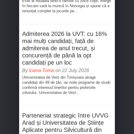
Este al nouălea dintr-o familie cu zece copii, merge
în fiecare vară la muncă în Norvegia și spune că a
renunțat complet la jocurile pe...
Admiterea 2026 la UVT: cu 16%
mai mulți candidați, față de
admiterea de anul trecut, și
concurență de până la opt
candidați pe un loc
By
Ioana Toma
on 22 July 2026
Universitatea de Vest din Timișoara atrage
candidați din 49 de țări, iar noile programe de studii
confirmă interesul tinerilor pentru profesiile
viitorului. Universitatea de Vest...
Parteneriat strategic între UVVG
Arad și Universitatea de Științe
Aplicate pentru Silvicultură din