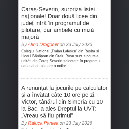
Caraș-Severin, surpriza listei
naționale! Doar două licee din
județ intră în programul de
pilotare, dar ambele cu miză
majoră
By
Alina Dragomir
on 23 July 2026
Colegiul Național „Traian Lalescu” din Reșița și
Liceul Bănățean din Oțelu Roșu sunt singurele
unități din Caraș-Severin selectate în programul
național de pilotare a noilor...
A renunțat la jocurile pe calculator
și a învățat câte 10 ore pe zi.
Victor, tânărul din Simeria cu 10
la Bac, a ales Dreptul la UVT:
„Vreau să fiu primul”
By
Raluca Pantea
on 23 July 2026