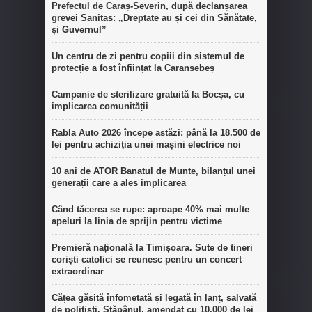
Prefectul de Caraș-Severin, după declanșarea
grevei Sanitas: „Dreptate au și cei din Sănătate,
și Guvernul”
Un centru de zi pentru copiii din sistemul de
protecție a fost înființat la Caransebeș
Campanie de sterilizare gratuită la Bocșa, cu
implicarea comunității
Rabla Auto 2026 începe astăzi: până la 18.500 de
lei pentru achiziția unei mașini electrice noi
10 ani de ATOR Banatul de Munte, bilanțul unei
generații care a ales implicarea
Când tăcerea se rupe: aproape 40% mai multe
apeluri la linia de sprijin pentru victime
Premieră națională la Timișoara. Sute de tineri
coriști catolici se reunesc pentru un concert
extraordinar
Cățea găsită înfometată și legată în lanț, salvată
de polițiști. Stăpânul, amendat cu 10.000 de lei