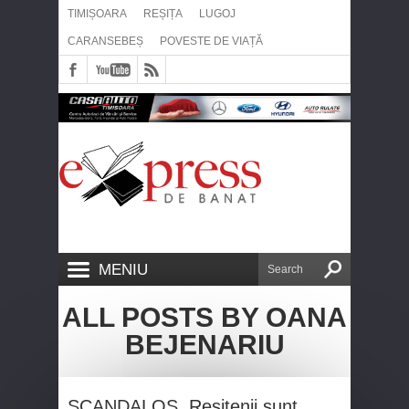
TIMIȘOARA
REȘIȚA
LUGOJ
CARANSEBEȘ
POVESTE DE VIAȚĂ
MENIU
ALL POSTS BY OANA
BEJENARIU
SCANDALOS. Reșițenii sunt