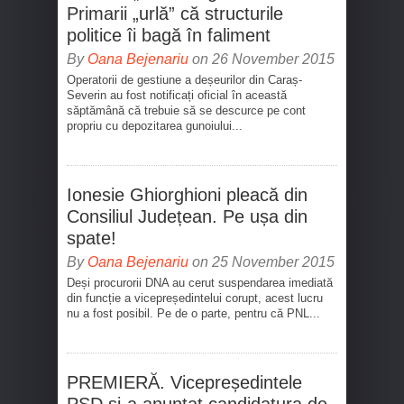
Primarii „urlă” că structurile
politice îi bagă în faliment
By
Oana Bejenariu
on 26 November 2015
Operatorii de gestiune a deșeurilor din Caraș-
Severin au fost notificați oficial în această
săptămână că trebuie să se descurce pe cont
propriu cu depozitarea gunoiului...
Ionesie Ghiorghioni pleacă din
Consiliul Județean. Pe ușa din
spate!
By
Oana Bejenariu
on 25 November 2015
Deși procurorii DNA au cerut suspendarea imediată
din funcție a vicepreședintelui corupt, acest lucru
nu a fost posibil. Pe de o parte, pentru că PNL...
PREMIERĂ. Vicepreședintele