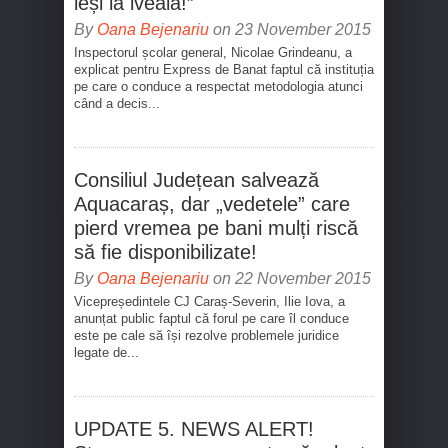
ieși la iveală!”
By
Oana Bejenariu
on 23 November 2015
Inspectorul școlar general, Nicolae Grindeanu, a
explicat pentru Express de Banat faptul că instituția
pe care o conduce a respectat metodologia atunci
când a decis...
Consiliul Județean salvează
Aquacaraș, dar „vedetele” care
pierd vremea pe bani mulți riscă
să fie disponibilizate!
By
Oana Bejenariu
on 22 November 2015
Vicepreședintele CJ Caraș-Severin, Ilie Iova, a
anunțat public faptul că forul pe care îl conduce
este pe cale să își rezolve problemele juridice
legate de...
UPDATE 5. NEWS ALERT!