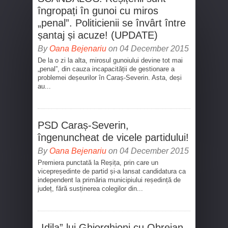
îngropați în gunoi cu miros
„penal”. Politicienii se învârt între
șantaj și acuze! (UPDATE)
By
Oana Bejenariu
on 04 December 2015
De la o zi la alta, mirosul gunoiului devine tot mai
„penal”, din cauza incapacității de gestionare a
problemei deșeurilor în Caraș-Severin. Asta, deși
au...
PSD Caraș-Severin,
îngenuncheat de vicele partidului!
By
Oana Bejenariu
on 04 December 2015
Premiera punctată la Reșița, prin care un
vicepreședinte de partid și-a lansat candidatura ca
independent la primăria municipiului reședință de
județ, fără susținerea colegilor din...
„Idila” lui Ghiorghioni cu Obrejan