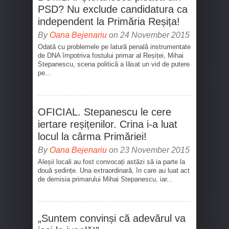
PSD? Nu exclude candidatura ca
independent la Primăria Reșița!
By
Oana Bejenariu
on 24 November 2015
Odată cu problemele pe latură penală instrumentate
de DNA împotriva fostului primar al Reșiței, Mihai
Stepanescu, scena politică a lăsat un vid de putere
pe...
OFICIAL. Stepanescu le cere
iertare reșițenilor. Crina i-a luat
locul la cârma Primăriei!
By
Oana Bejenariu
on 23 November 2015
Aleșii locali au fost convocați astăzi să ia parte la
două ședințe. Una extraordinară, în care au luat act
de demisia primarului Mihai Stepanescu, iar...
„Suntem convinși că adevărul va