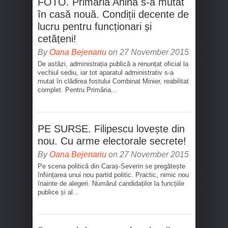
FOTO. Primăria Anina s-a mutat
în casă nouă. Condiții decente de
lucru pentru funcționari și
cetățeni!
By
Oana Bejenariu
on 27 November 2015
De astăzi, administrația publică a renunțat oficial la
vechiul sediu, iar tot aparatul administrativ s-a
mutat în clădirea fostului Combinat Minier, reabilitat
complet. Pentru Primăria...
PE SURSE. Filipescu lovește din
nou. Cu arme electorale secrete!
By
Oana Bejenariu
on 27 November 2015
Pe scena politică din Caraș-Severin se pregătește
înființarea unui nou partid politic. Practic, nimic nou
înainte de alegeri. Numărul candidaților la funcțiile
publice și al...