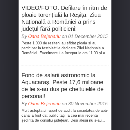
VIDEO/FOTO. Defilare în ritm de
ploaie torențială la Reșița. Ziua
Națională a României a prins
județul fără politicieni!
By
Oana Bejenariu
on 01 December 2015
Peste 1.000 de reșițeni au sfidat ploaia și au
participat la festivitățile dedicate Zilei Naționale a
României. Evenimentul a început la ora 11.00 și a...
Fond de salarii astronomic la
Aquacaraș. Peste 17,6 milioane
de lei s-au dus pe cheltuielile de
personal!
By
Oana Bejenariu
on 30 November 2015
Mult așteptatul raport de audit la societatea de apă-
canal a fost dat publicității la cea mai recentă
ședință de consiliu județean. Deși aleșii nu s-au...