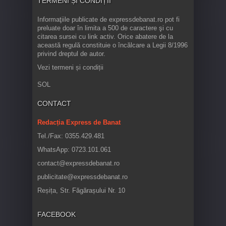
TERMENI ȘI CONDIȚII
Informaţiile publicate de expressdebanat.ro pot fi
preluate doar în limita a 500 de caractere şi cu
citarea sursei cu link activ. Orice abatere de la
această regulă constituie o încălcare a Legii 8/1996
privind dreptul de autor.
Vezi termeni și condiții
SOL
CONTACT
Redacția Express de Banat
Tel./Fax: 0355.429.481
WhatsApp: 0723.101.061
contact@expressdebanat.ro
publicitate@expressdebanat.ro
Reșița, Str. Făgărașului Nr. 10
FACEBOOK