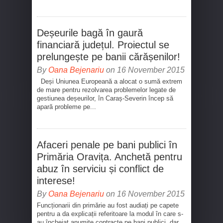
Deșeurile bagă în gaură
financiară județul. Proiectul se
prelungește pe banii cărășenilor!
By
Oana Bejenariu
on 16 November 2015
Deși Uniunea Europeană a alocat o sumă extrem
de mare pentru rezolvarea problemelor legate de
gestiunea deșeurilor, în Caraș-Severin încep să
apară probleme pe...
Afaceri penale pe bani publici în
Primăria Oravița. Anchetă pentru
abuz în serviciu și conflict de
interese!
By
Oana Bejenariu
on 16 November 2015
Funcționarii din primărie au fost audiați pe capete
pentru a da explicații referitoare la modul în care s-
au încheiat anumite contracte pe bani publici, dar...