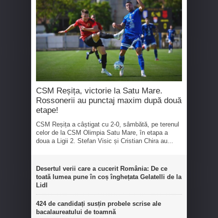
CSM Reșița, victorie la Satu Mare.
Rossonerii au punctaj maxim după două
etape!
CSM Reșița a câștigat cu 2-0, sâmbătă, pe terenul
celor de la CSM Olimpia Satu Mare, în etapa a
doua a Ligii 2. Stefan Visic și Cristian Chira au...
Desertul verii care a cucerit România: De ce
toată lumea pune în coș înghețata Gelatelli de la
Lidl
424 de candidați susțin probele scrise ale
bacalaureatului de toamnă