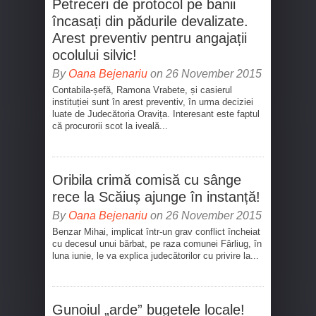
Petreceri de protocol pe banii
încasați din pădurile devalizate.
Arest preventiv pentru angajații
ocolului silvic!
By
Oana Bejenariu
on 26 November 2015
Contabila-șefă, Ramona Vrabete, și casierul
instituției sunt în arest preventiv, în urma deciziei
luate de Judecătoria Oravița. Interesant este faptul
că procurorii scot la iveală...
Oribila crimă comisă cu sânge
rece la Scăiuș ajunge în instanță!
By
Oana Bejenariu
on 26 November 2015
Benzar Mihai, implicat într-un grav conflict încheiat
cu decesul unui bărbat, pe raza comunei Fârliug, în
luna iunie, le va explica judecătorilor cu privire la...
Gunoiul „arde” bugetele locale!