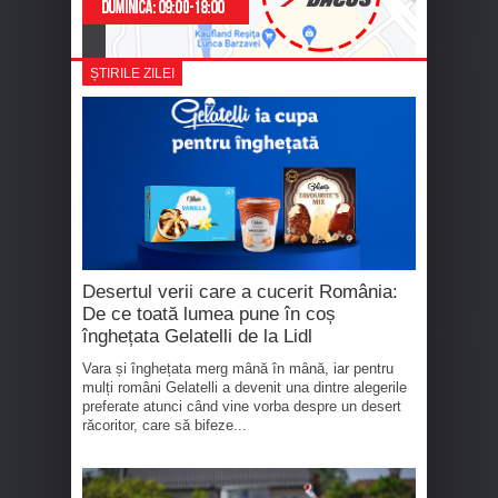
ȘTIRILE ZILEI
Desertul verii care a cucerit România:
De ce toată lumea pune în coș
înghețata Gelatelli de la Lidl
Vara și înghețata merg mână în mână, iar pentru
mulți români Gelatelli a devenit una dintre alegerile
preferate atunci când vine vorba despre un desert
răcoritor, care să bifeze...