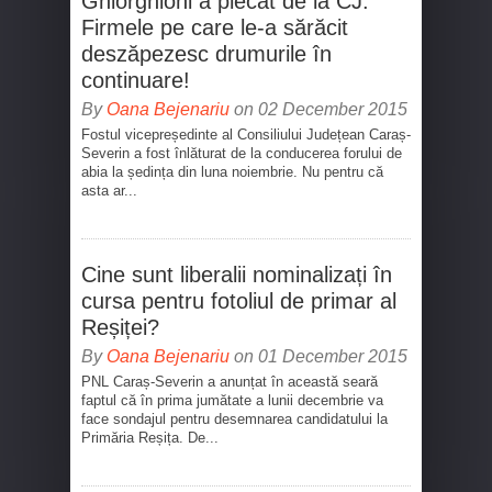
Ghiorghioni a plecat de la CJ.
Firmele pe care le-a sărăcit
deszăpezesc drumurile în
continuare!
By
Oana Bejenariu
on 02 December 2015
Fostul vicepreședinte al Consiliului Județean Caraș-
Severin a fost înlăturat de la conducerea forului de
abia la ședința din luna noiembrie. Nu pentru că
asta ar...
Cine sunt liberalii nominalizați în
cursa pentru fotoliul de primar al
Reșiței?
By
Oana Bejenariu
on 01 December 2015
PNL Caraș-Severin a anunțat în această seară
faptul că în prima jumătate a lunii decembrie va
face sondajul pentru desemnarea candidatului la
Primăria Reșița. De...