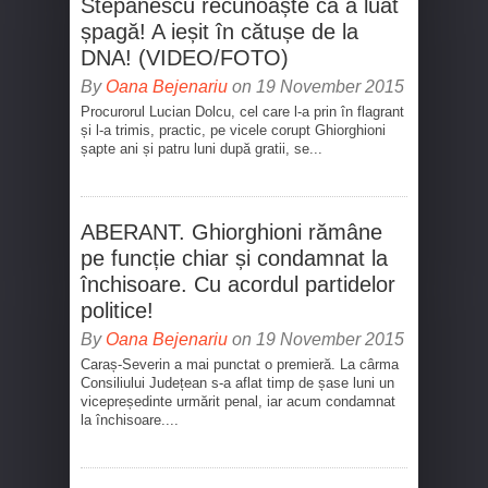
Stepanescu recunoaște că a luat
șpagă! A ieșit în cătușe de la
DNA! (VIDEO/FOTO)
By
Oana Bejenariu
on 19 November 2015
Procurorul Lucian Dolcu, cel care l-a prin în flagrant
și l-a trimis, practic, pe vicele corupt Ghiorghioni
șapte ani și patru luni după gratii, se...
ABERANT. Ghiorghioni rămâne
pe funcție chiar și condamnat la
închisoare. Cu acordul partidelor
politice!
By
Oana Bejenariu
on 19 November 2015
Caraș-Severin a mai punctat o premieră. La cârma
Consiliului Județean s-a aflat timp de șase luni un
vicepreședinte urmărit penal, iar acum condamnat
la închisoare....