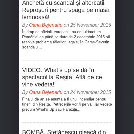
Anchetă cu scandal și altercații.
Reproșuri pentru șpaga pe masa
lemnoasă!
By
Oana Bejenariu
on 25 November 2015
În timp ce oficialii europeni i-au dat ultimatum
României ca până pe data de 2 decembrie 2015 să
rezolve problema tăierilor ilegale, în Caraș-Severin
scandalul...
VIDEO. What’s up se dă în
spectacol la Reșița. Află de ce
vine vedeta!
By
Oana Bejenariu
on 24 November 2015
Finalul de an se anunță a fi unul incendiar pentru
tinerii din Reșița. Petrecerile vor fi pe val, iar vedete
precum What’s Up sau Paraziții...
BOMBĂ. Ștefănescu pleacă din