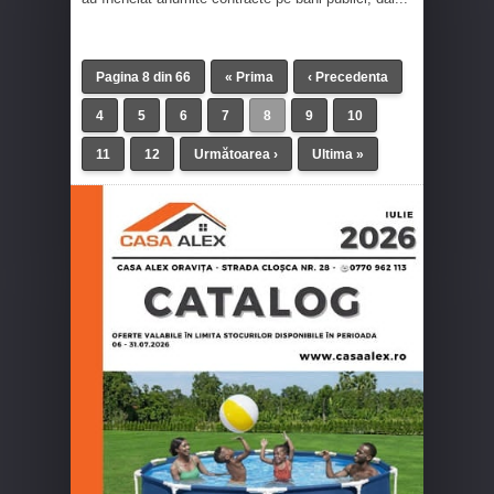
Pagina 8 din 66
« Prima
‹ Precedenta
4
5
6
7
8
9
10
11
12
Următoarea ›
Ultima »