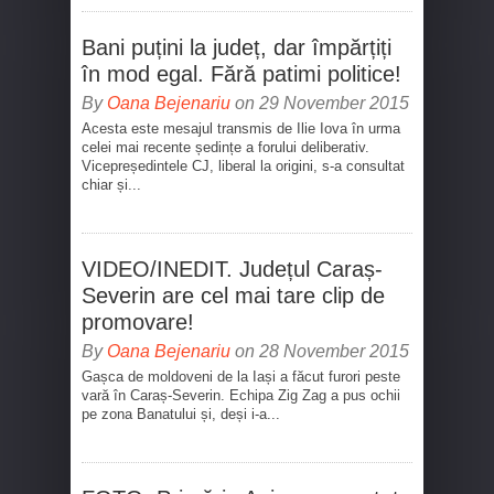
Bani puțini la județ, dar împărțiți
în mod egal. Fără patimi politice!
By
Oana Bejenariu
on 29 November 2015
Acesta este mesajul transmis de Ilie Iova în urma
celei mai recente ședințe a forului deliberativ.
Vicepreședintele CJ, liberal la origini, s-a consultat
chiar și...
VIDEO/INEDIT. Județul Caraș-
Severin are cel mai tare clip de
promovare!
By
Oana Bejenariu
on 28 November 2015
Gașca de moldoveni de la Iași a făcut furori peste
vară în Caraș-Severin. Echipa Zig Zag a pus ochii
pe zona Banatului și, deși i-a...