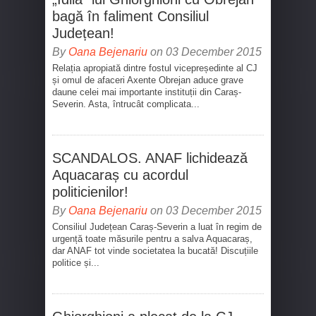
bagă în faliment Consiliul
Județean!
By
Oana Bejenariu
on 03 December 2015
Relația apropiată dintre fostul vicepreședinte al CJ
și omul de afaceri Axente Obrejan aduce grave
daune celei mai importante instituții din Caraș-
Severin. Asta, întrucât complicata...
SCANDALOS. ANAF lichidează
Aquacaraș cu acordul
politicienilor!
By
Oana Bejenariu
on 03 December 2015
Consiliul Județean Caraș-Severin a luat în regim de
urgență toate măsurile pentru a salva Aquacaraș,
dar ANAF tot vinde societatea la bucată! Discuțiile
politice și...