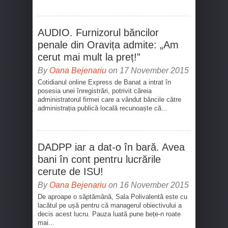
AUDIO. Furnizorul băncilor
penale din Oravița admite: „Am
cerut mai mult la preț!”
By
Oana Bejenariu
on 17 November 2015
Cotidianul online Express de Banat a intrat în
posesia unei înregistrări, potrivit căreia
administratorul firmei care a vândut băncile către
administrația publică locală recunoaște că...
DADPP iar a dat-o în bară. Avea
bani în cont pentru lucrările
cerute de ISU!
By
Oana Bejenariu
on 16 November 2015
De aproape o săptămână, Sala Polivalentă este cu
lacătul pe ușă pentru că managerul obiectivului a
decis acest lucru. Pauza luată pune bețe-n roate
mai...