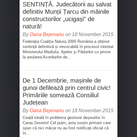
SENTINȚĂ. Judecătorii au salvat
definitiv Munții Țarcu din mâinile
constructorilor „ucigași” de
natură!
By
Oana Bejenariu
on 18 November 2015
Federația Coaliția Natura 2000 România a obținut
sentință definitivă și irevocabilă în procesul intentat
Ministerului Mediului, Apelor şi Pădurilor cu privire
la anularea Acordurilor de...
De 1 Decembrie, mașinile de
gunoi defilează prin centrul civic!
Primăriile somează Consiliul
Județean
By
Oana Bejenariu
on 18 November 2015
Ceață totală în problema gestiunii deșeurilor în
Caraș-Severin! Cel puțin, asta susțin primarii care
spun că nici măcar nu au fost notificați oficial că
în...