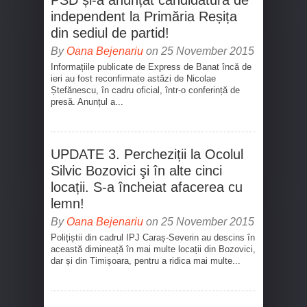
PSD și-a anunțat candidatura de
independent la Primăria Reșița
din sediul de partid!
By
Oana Bejenariu
on 25 November 2015
Informațiile publicate de Express de Banat încă de
ieri au fost reconfirmate astăzi de Nicolae
Ștefănescu, în cadru oficial, într-o conferință de
presă. Anunțul a...
UPDATE 3. Percheziții la Ocolul
Silvic Bozovici şi în alte cinci
locații. S-a încheiat afacerea cu
lemn!
By
Oana Bejenariu
on 25 November 2015
Polițiștii din cadrul IPJ Caraș-Severin au descins în
această dimineață în mai multe locații din Bozovici,
dar și din Timișoara, pentru a ridica mai multe...