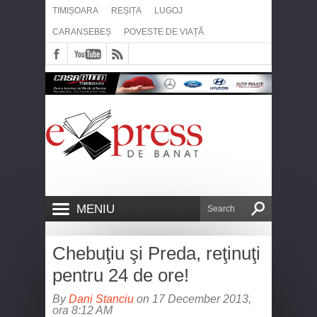
TIMIȘOARA
REȘIȚA
LUGOJ
CARANSEBEȘ
POVESTE DE VIAȚĂ
MENIU
Chebuţiu şi Preda, reţinuţi
pentru 24 de ore!
By
Dani Stanciu
on 17 December 2013,
ora 8:12 AM