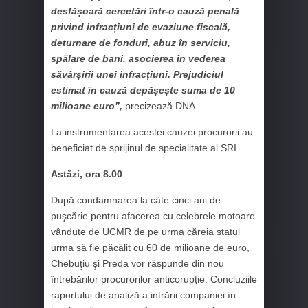
desfășoară cercetări într-o cauză penală
privind infracțiuni de evaziune fiscală,
deturnare de fonduri, abuz în serviciu,
spălare de bani, asocierea în vederea
săvârșirii unei infracțiuni. Prejudiciul
estimat în cauză depășește suma de 10
milioane euro”,
precizează DNA.
La instrumentarea acestei cauzei procurorii au
beneficiat de sprijinul de specialitate al SRI.
Astăzi, ora 8.00
După condamnarea la câte cinci ani de
puşcărie pentru afacerea cu celebrele motoare
vândute de UCMR de pe urma căreia statul
urma să fie păcălit cu 60 de milioane de euro,
Chebuţiu şi Preda vor răspunde din nou
întrebărilor procurorilor anticorupţie. Concluziile
raportului de analiză a intrării companiei în