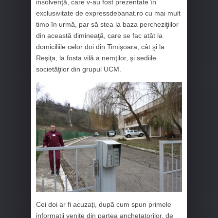
insolvenţă, care v-au fost prezentate în
exclusivitate de expressdebanat.ro cu mai mult
timp în urmă, par să stea la baza percheziţiilor
din această dimineaţă, care se fac atât la
domiciliile celor doi din Timişoara, cât şi la
Reşiţa, la fosta vilă a nemţilor, şi sediile
societăţilor din grupul UCM.
Cei doi ar fi acuzați, după cum spun primele
informaţii venite din partea anchetatorilor, de