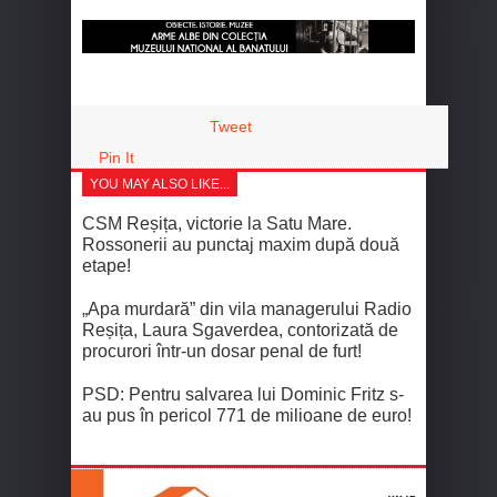
Tweet
Pin It
YOU MAY ALSO LIKE...
CSM Reșița, victorie la Satu Mare.
Rossonerii au punctaj maxim după două
etape!
„Apa murdară” din vila managerului Radio
Reșița, Laura Sgaverdea, contorizată de
procurori într-un dosar penal de furt!
PSD: Pentru salvarea lui Dominic Fritz s-
au pus în pericol 771 de milioane de euro!