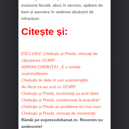
evaziune fiscală, abuz în serviciu, spălare de
bani și asociere în vederea săvârșirii de
infracțiuni.
Citește și:
EXCLUSIV: Chebuţiu şi Preda, vinovaţi de
căpuşarea UCMR!
ADRIAN CHEBUŢIU: „E o soluţie
surprinzătoare.
Chebuţiu le râde în nas ucemeriştilor
Au făcut ce-au vrut cu UCMR!
Chebuţiu şi Preda, incriminaţi cu acte false
Chebuţiu şi Preda, condamnaţi la puşcărie!
Chebuţiu şi Preda au probleme tot mai mari
Chebuţiu şi Preda, vinovaţi de insolvenţă
Rămâi pe expressdebanat.ro. Revenim cu
amănunte!