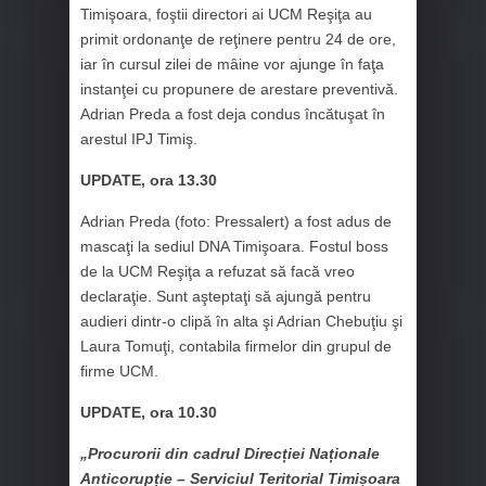
Timişoara, foştii directori ai UCM Reşiţa au
primit ordonanţe de reţinere pentru 24 de ore,
iar în cursul zilei de mâine vor ajunge în faţa
instanţei cu propunere de arestare preventivă.
Adrian Preda a fost deja condus încătuşat în
arestul IPJ Timiş.
UPDATE, ora 13.30
Adrian Preda (foto: Pressalert) a fost adus de
mascaţi la sediul DNA Timişoara. Fostul boss
de la UCM Reşiţa a refuzat să facă vreo
declaraţie. Sunt aşteptaţi să ajungă pentru
audieri dintr-o clipă în alta şi Adrian Chebuţiu şi
Laura Tomuţi, contabila firmelor din grupul de
firme UCM.
UPDATE, ora 10.30
„Procurorii din cadrul Direcției Naționale
Anticorupție – Serviciul Teritorial Timișoara