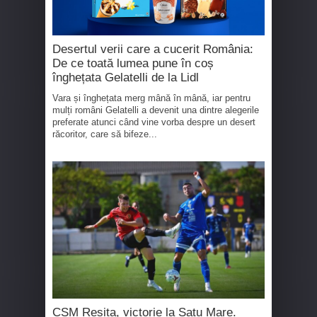
Desertul verii care a cucerit România:
De ce toată lumea pune în coș
înghețata Gelatelli de la Lidl
Vara și înghețata merg mână în mână, iar pentru
mulți români Gelatelli a devenit una dintre alegerile
preferate atunci când vine vorba despre un desert
răcoritor, care să bifeze...
CSM Reșița, victorie la Satu Mare.