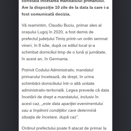
constată încetarea mandatului primarului.
Are la dispoziție 10 zile de la data la care i-a
fost comunicată decizia.
Vă reamintim, Claudiu Buciu, primar ales al
orașului Lugoj în 2020, a fost demis de
prefectul județului Timiș printr-un ordin semnat
vineri, în 8 iulie, după ce edilul local și-a
schimbat domiciliul timp de o lună și jumătate,
în acest an, în Germania.
Potrivit Codului Administrativ, mandatul
primarului încetează, de drept, în urma
schimbării domiciliului într-o altă unitate
administrativ-teritorială. Legea prevede că data
încetării de drept a mandatului, inclusiv în
acest caz,
„este data apariţiei evenimentului
sau a împlinirii condiţiilor care determină
situaţia de încetare, după caz”
.
Ordinul prefectului poate fi atacat de primar la