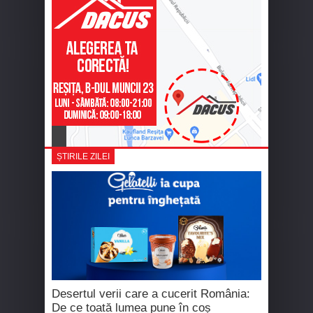
ȘTIRILE ZILEI
Desertul verii care a cucerit România:
De ce toată lumea pune în coș