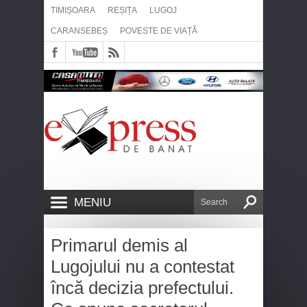
TIMIȘOARA
REȘIȚA
LUGOJ
CARANSEBEȘ
POVESTE DE VIAȚĂ
MENIU
Primarul demis al
Lugojului nu a contestat
încă decizia prefectului.