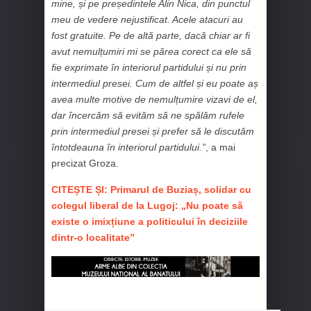
mine, și pe președintele Alin Nica, din punctul
meu de vedere nejustificat. Acele atacuri au
fost gratuite. Pe de altă parte, dacă chiar ar fi
avut nemulțumiri mi se părea corect ca ele să
fie exprimate în interiorul partidului și nu prin
intermediul presei. Cum de altfel și eu poate aș
avea multe motive de nemulțumire vizavi de el,
dar încercăm să evităm să ne spălăm rufele
prin intermediul presei și prefer să le discutăm
întotdeauna în interiorul partidului.”
, a mai
precizat Groza.
CITEȘTE ȘI: Primarul de Buziaș, solidar cu
colegul liberal de la Lugoj: „Nu poate să
existe o imixțiune a politicului în deciziile
dintr-o localitate”