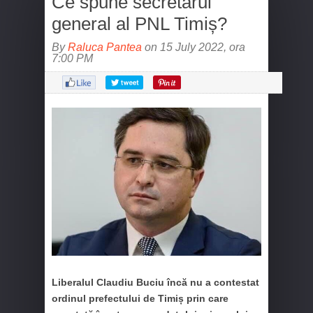
Ce spune secretarul
general al PNL Timiș?
By
Raluca Pantea
on 15 July 2022, ora
7:00 PM
Liberalul Claudiu Buciu încă nu a contestat
ordinul prefectului de Timiș prin care