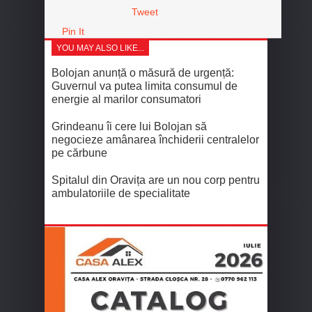
Tweet
Pin It
YOU MAY ALSO LIKE...
Bolojan anunță o măsură de urgență:
Guvernul va putea limita consumul de
energie al marilor consumatori
Grindeanu îi cere lui Bolojan să
negocieze amânarea închiderii centralelor
pe cărbune
Spitalul din Oravița are un nou corp pentru
ambulatoriile de specialitate