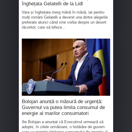
înghețata Gelatelli de la Lidl
Vara și înghețata merg mână în mână, iar pentru
mulți români Gelatelli a devenit una dintre alegerile
preferate atunci când vine vorba despre un desert
răcoritor, care să bifeze...
Bolojan anunță o măsură de urgență:
Guvernul va putea limita consumul de
energie al marilor consumatori
Ilie Bolojan a anunțat că Executivul urmează să
adopte, în zilele următoare, o hotărâre de guvern
care va permite limitarea consumului de energie al