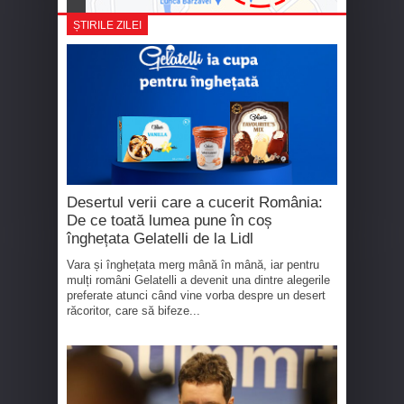
ȘTIRILE ZILEI
Desertul verii care a cucerit România:
De ce toată lumea pune în coș
înghețata Gelatelli de la Lidl
Vara și înghețata merg mână în mână, iar pentru
mulți români Gelatelli a devenit una dintre alegerile
preferate atunci când vine vorba despre un desert
răcoritor, care să bifeze...