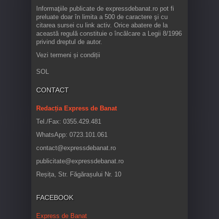
Informaţiile publicate de expressdebanat.ro pot fi
preluate doar în limita a 500 de caractere şi cu
citarea sursei cu link activ. Orice abatere de la
această regulă constituie o încălcare a Legii 8/1996
privind dreptul de autor.
Vezi termeni și condiții
SOL
CONTACT
Redacția Express de Banat
Tel./Fax: 0355.429.481
WhatsApp: 0723.101.061
contact@expressdebanat.ro
publicitate@expressdebanat.ro
Reșița, Str. Făgărașului Nr. 10
FACEBOOK
Express de Banat