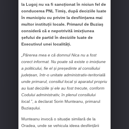
la Lugoj nu va fi sancționat în niciun fel de
conducerea PNL Timiș, după deciziile luate
în municipiu cu privire la desființarea mai
multor instituții locale. Primarul de Buziaș
consideră că e nepotrivită imixțiunea
șefului de partid în deciziile luate de
Executivul unei localități.
„Părerea mea e că domnul Nica nu a fost
corect informat. Nu poate să existe o imixțiune
a politicului, fie el și președinte al consiliului
județean, într-o unitate administrativ-teritorială
unde primarul, consiliul local și aparatul propriu
au luat deciziile și ele au fost trecute, conform
Codului administrativ, în plenul consiliului
local.”
, a declarat Sorin Munteanu, primarul
Buziașului.
Munteanu invocă o situație similară de la
Oradea, unde se vehicula ideea desființării