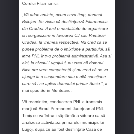
Corului Filarmonicii.
„Vă aduc aminte, acum ceva timp, domnul
Bolojan. Se zicea că desființează Filarmonica
din Oradea. A fost o modalitate de organizare
și reorganizare în favoarea CJ sau Primăriei
Oradea, la vremea respectivă. Nu cred că se
punea problema de o imixțiune a partidului, să
intre PNL într-o problemă administrativă. Așa și
aici, la nivelul Lugojului, nu cred că domnul
Nica are vreo competență și nu cred că se va
ajunge la o suspendare sau o altă sancțiune
care să i se aplice domnului primar Buciu.”
, a
mai spus Sorin Munteanu.
Vă reamintim, conducerea PNL a transmis
marți că Biroul Permanent Judeţean al PNL
Timiș se va întruni săptămâna viitoare ca să
analizeze activitatea primarului municipiului
Lugoj, după ce au fost desființate Casa de