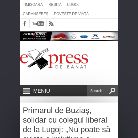
TIMIȘOARA
REȘIȚA
LUGOJ
CARANSEBEȘ
POVESTE DE VIAȚĂ
MENIU
Primarul de Buziaș,
solidar cu colegul liberal
de la Lugoj: „Nu poate să