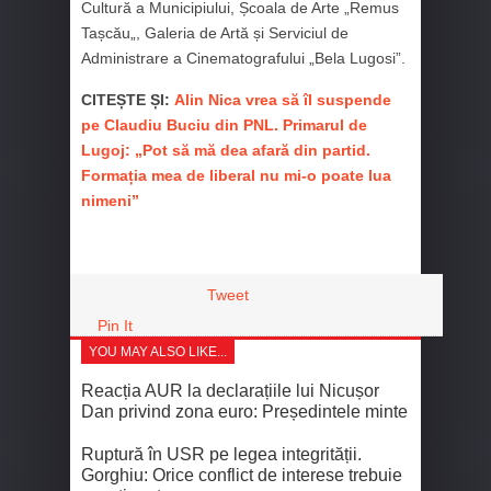
Cultură a Municipiului, Școala de Arte „Remus
Tașcău„, Galeria de Artă și Serviciul de
Administrare a Cinematografului „Bela Lugosi”.
CITEȘTE ȘI:
Alin Nica vrea să îl suspende
pe Claudiu Buciu din PNL. Primarul de
Lugoj: „Pot să mă dea afară din partid.
Formația mea de liberal nu mi-o poate lua
nimeni”
Tweet
Pin It
YOU MAY ALSO LIKE...
Reacția AUR la declarațiile lui Nicușor
Dan privind zona euro: Președintele minte
Ruptură în USR pe legea integrității.
Gorghiu: Orice conflict de interese trebuie