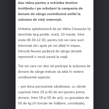
dau mâna pentru a schimba destine
invitându-i pe orăvițeni la campania de
donare de sânge contribuind astfel la
salvarea de vieți omenești.
Unitatea spitalicească de pe Valea Carașului își
deschide larg porțile, marți, 10 martie, între
orele 08.30-12.30, pentru toți cei care sunt
interesați să-i ajute pe cei aflați în impas,
întrucât fiecare picătură de sânge donată
reprezintă o nouă șansă la viață.
Toți cei care vor dori să participe la acțiunea de
donare de sânge trebuie să aibă în vedere
următoarele aspecte:
– pot dona persoanele sănătoase, cu vârste
cuprinse între 18 și 60 de ani (pentru prima
donare: între 18 și 50 de ani), cu greutatea de
50 de kg (în funcție de înălțime, constituție);