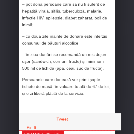
– pot dona persoane care să nu fi suferit de
hepatită virală, sifilis, tuberculoză, malarie,
infecție HIV, epilepsie, diabet zaharat, boli de
inimă;
– cu două zile înainte de donare este interzis
consumul de băuturi alcoolice;
– în ziua donării se recomandă un mic dejun
ușor (sandwich, cornuri, fructe) și minimum
500 ml de lichide (apă, ceai, suc de fructe).
Persoanele care donează vor primi șapte
tichete de masă, în valoare totală de 67 de lei,
și o zi liberă plătită de la serviciu.
Tweet
Pin It