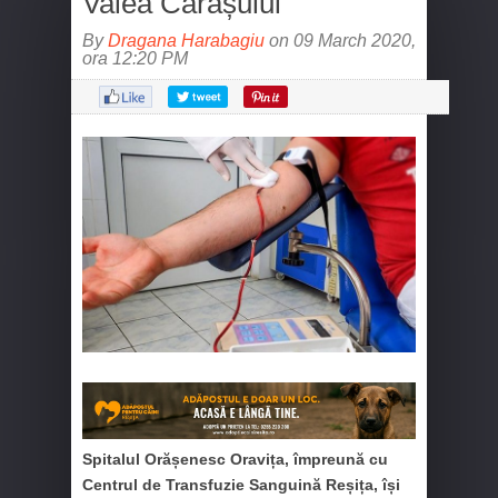
Valea Carașului
By
Dragana Harabagiu
on 09 March 2020,
ora 12:20 PM
Spitalul Orășenesc Oravița, împreună cu
Centrul de Transfuzie Sanguină Reșița, își