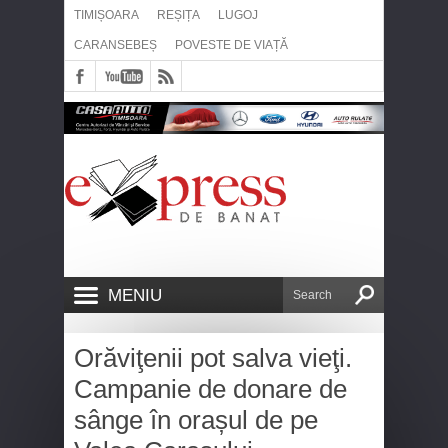
TIMIȘOARA
REȘIȚA
LUGOJ
CARANSEBEȘ
POVESTE DE VIAȚĂ
MENIU
Orăviţenii pot salva vieţi.
Campanie de donare de
sânge în orașul de pe