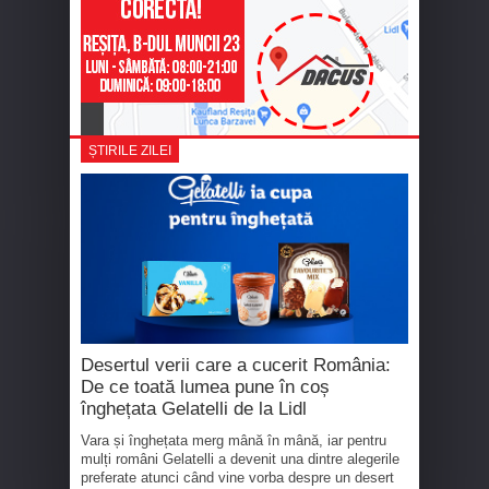
ȘTIRILE ZILEI
Desertul verii care a cucerit România:
De ce toată lumea pune în coș
înghețata Gelatelli de la Lidl
Vara și înghețata merg mână în mână, iar pentru
mulți români Gelatelli a devenit una dintre alegerile
preferate atunci când vine vorba despre un desert