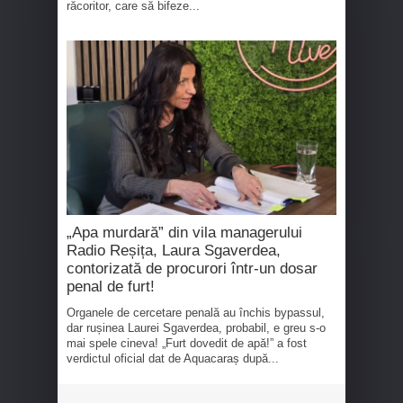
răcoritor, care să bifeze...
„Apa murdară” din vila managerului
Radio Reșița, Laura Sgaverdea,
contorizată de procurori într-un dosar
penal de furt!
Organele de cercetare penală au închis bypassul,
dar rușinea Laurei Sgaverdea, probabil, e greu s-o
mai spele cineva! „Furt dovedit de apă!” a fost
verdictul oficial dat de Aquacaraș după...