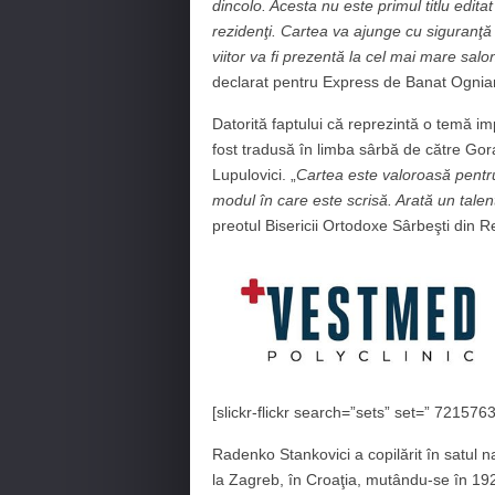
dincolo. Acesta nu este primul titlu editat
rezidenţi. Cartea va ajunge cu siguranţă l
viitor va fi prezentă la cel mai mare sal
declarat pentru Express de Banat Ognian 
Datorită faptului că reprezintă o temă im
fost tradusă în limba sârbă de către Gora
Lupulovici. „
Cartea este valoroasă pentru
modul în care este scrisă. Arată un talent 
preotul Bisericii Ortodoxe Sârbeşti din Re
[slickr-flickr search=”sets” set=” 7215
Radenko Stankovici a copilărit în satul 
la Zagreb, în Croaţia, mutându-se în 1920