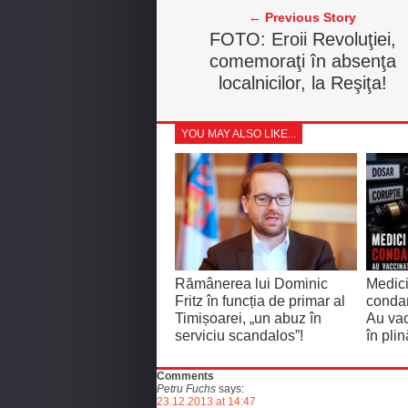
← Previous Story
FOTO: Eroii Revoluţiei,
comemoraţi în absenţa
localnicilor, la Reşiţa!
YOU MAY ALSO LIKE...
Rămânerea lui Dominic
Medici
Fritz în funcția de primar al
condam
Timișoarei, „un abuz în
Au vac
serviciu scandalos”!
în pli
Comments
Petru Fuchs
says:
23.12.2013 at 14:47