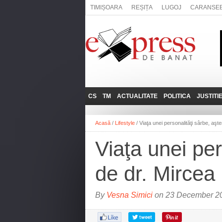
TIMIȘOARA
REȘIȚA
LUGOJ
CARANSE
CS
TM
ACTUALITATE
POLITICA
JUSTITI
REȘIȚA
LUGOJ
ADMINISTRATIE
EXPRESSLIVE
Acasă
/
Lifestyle
/
Viaţa unei personalităţi sârbe, aşt
CARANSEBEȘ
TIMIȘOARA
NAȚIONAL
INTERVIURILE
EXPRESS
Viaţa unei per
ANINA
SOCIAL
BĂILE HERCULANE
UTILE
de dr. Mircea
BOCŞA
MOLDOVA NOUĂ
By
Vesna Simici
on 23 December 20
ORAVIȚA
OȚELU ROŞU