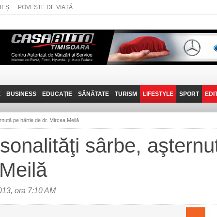
BEȘ
POVESTE DE VIAȚĂ
E
BUSINESS
EDUCAȚIE
SĂNĂTATE
TURISM
LIFESTYLE
SPORT
EDI
JOB-URI
PRIN MUNȚII
POVESTE DE VIAȚĂ
D
BANATULUI
ernută pe hârtie de dr. Mircea Meilă
TEHNIT
VISIT CARAȘ-SEVERIN
sonalităţi sârbe, aşternu
FANTASTICUL BANAT
 Meilă
TRAVEL VLOG
13, ora 7:10 AM