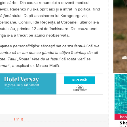
logiei sârbe. Din cauza renumelui a devenit medicul
ci. Radenko nu s-a oprit aici şi a intrat în politică, fiind
nvăţământului. După asasinarea lui Karageorgevici,
ersoane, Consiliul de Regenţă al Coroanei, ulterior s-a
cutul său, primind 12 ani de închisoare. Din cauza unei
ariţia s-a a trecut pe atunci neobservată.
imea personalităţilor sârbeşti din cauza faptului că s-a
 pentru că m-am dus cu gândul la câţiva înaintaşi din alt
te. Titlul „R
oata” vine de la faptul că roata vieţii se
emuri”,
a explicat dr. Mircea Meilă.
Pin It