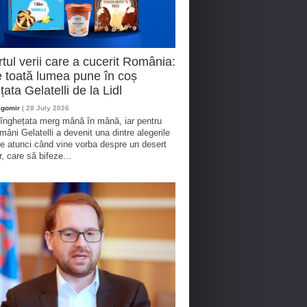
tul verii care a cucerit România:
 toată lumea pune în coș
țata Gelatelli de la Lidl
agomir
| 28 July 2026
 înghețata merg mână în mână, iar pentru
omâni Gelatelli a devenit una dintre alegerile
te atunci când vine vorba despre un desert
r, care să bifeze...