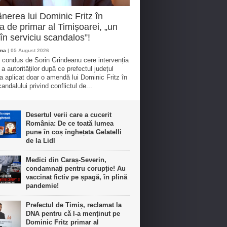
erea lui Dominic Fritz în
ia de primar al Timișoarei, „un
în serviciu scandalos”!
oma
| 05 August 2026
l condus de Sorin Grindeanu cere intervenția
a autorităților după ce prefectul județul
-a aplicat doar o amendă lui Dominic Fritz în
andalului privind conflictul de...
Desertul verii care a cucerit
România: De ce toată lumea
pune în coș înghețata Gelatelli
de la Lidl
Medici din Caraș-Severin,
condamnați pentru corupție! Au
vaccinat fictiv pe șpagă, în plină
pandemie!
Prefectul de Timiș, reclamat la
DNA pentru că l-a menținut pe
Dominic Fritz primar al