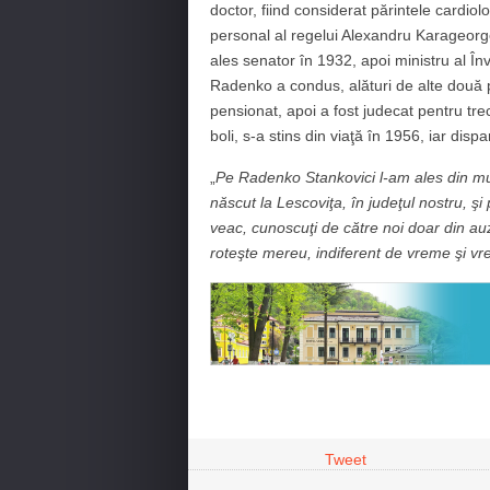
doctor, fiind considerat părintele cardio
personal al regelui Alexandru Karageorgevi
ales senator în 1932, apoi ministru al Î
Radenko a condus, alături de alte două p
pensionat, apoi a fost judecat pentru tre
boli, s-a stins din viaţă în 1956, iar disp
„
Pe Radenko Stankovici l-am ales din mulţ
născut la Lescoviţa, în judeţul nostru, şi
veac, cunoscuţi de către noi doar din auzi
roteşte mereu, indiferent de vreme şi vr
Tweet