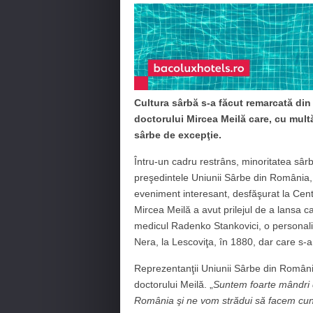
Cultura sârbă s-a făcut remarcată din
doctorului Mircea Meilă care, cu multă
sârbe de excepţie.
Întru-un cadru restrâns, minoritatea sârb
preşedintele Uniunii Sârbe din România, s
eveniment interesant, desfăşurat la Cent
Mircea Meilă a avut prilejul de a lansa 
medicul Radenko Stankovici, o personalit
Nera, la Lescoviţa, în 1880, dar care s-a a
Reprezentanţii Uniunii Sârbe din România
doctorului Meilă. „
Suntem foarte mândri d
România şi ne vom strădui să facem cuno