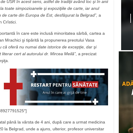
 de USR în acest sens, astfel de tradiţii având loc şi în anii
a toate simpozioanele şi expoziţiile de carte, iar anul
on de carte din Europa de Est, desfăşurat la Belgrad”,
a
Crîstici.
portantă în care este inclusă minoritatea sârbă, cartea a
n Mrachici şi tipărită la propunerea preotului Vasa
 că oferă nu numai date istorice de excepţie, dar şi
literar cert al autorului dr. Mircea Meilă”,
a precizat
şiţa.
7638927791525″]
natal până la vârsta de 4 ani, după care a urmat medicina
 la Belgrad, unde a ajuns, ulterior, profesor universitar