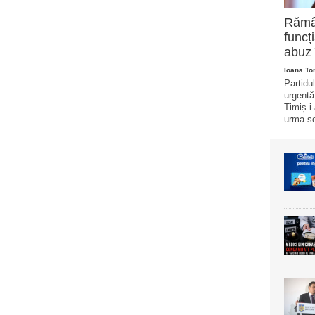
Rămân
funcț
abuz 
Ioana T
Partidu
urgentă 
Timiș i
urma sc