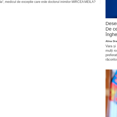
ata“, medicul de exceptie care este doctorul inimilor MIRCEA MEILA?
Deser
De ce
înghe
Alina Dr
Vara și
mulți r
prefera
răcorito