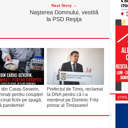
Next Story →
Naşterea Domnului, vestită
la PSD Reşiţa
 din Caraș-Severin,
Prefectul de Timiș, reclamat
nați pentru corupție!
la DNA pentru că l-a
ȘTIRIL
cinat fictiv pe șpagă,
menținut pe Dominic Fritz
nă pandemie!
primar al Timișoarei!