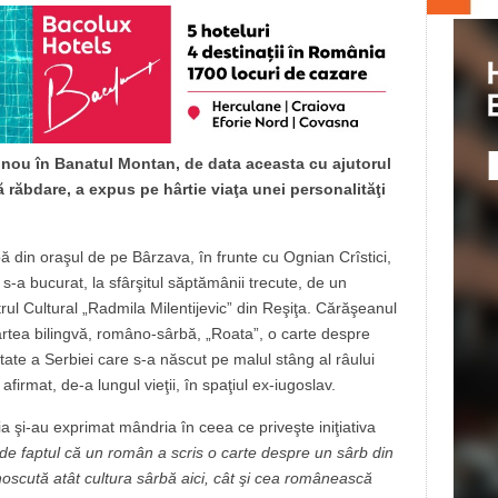
 nou în Banatul Montan, de data aceasta cu ajutorul
 răbdare, a expus pe hârtie viaţa unei personalităţi
ă din oraşul de pe Bârzava, în frunte cu Ognian Crîstici,
-a bucurat, la sfârşitul săptămânii trecute, de un
rul Cultural „Radmila Milentijevic” din Reşiţa. Cărăşeanul
cartea bilingvă, româno-sârbă, „Roata”, o carte despre
ate a Serbiei care s-a născut pe malul stâng al râului
firmat, de-a lungul vieţii, în spaţiul ex-iugoslav.
 şi-au exprimat mândria în ceea ce priveşte iniţiativa
e faptul că un român a scris o carte despre un sârb din
scută atât cultura sârbă aici, cât şi cea românească