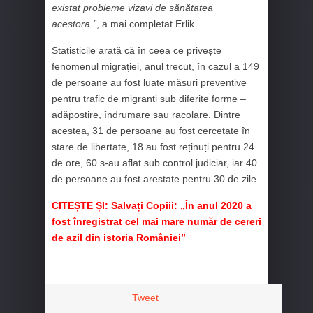
existat probleme vizavi de sănătatea
acestora.”
, a mai completat Erlik.
Statisticile arată că în ceea ce privește
fenomenul migrației, anul trecut, în cazul a 149
de persoane au fost luate măsuri preventive
pentru trafic de migranți sub diferite forme –
adăpostire, îndrumare sau racolare. Dintre
acestea, 31 de persoane au fost cercetate în
stare de libertate, 18 au fost reținuți pentru 24
de ore, 60 s-au aflat sub control judiciar, iar 40
de persoane au fost arestate pentru 30 de zile.
CITEȘTE ȘI:
Salvați Copiii: „În anul 2020 a
fost înregistrat cel mai mare număr de cereri
de azil din istoria României”
Tweet