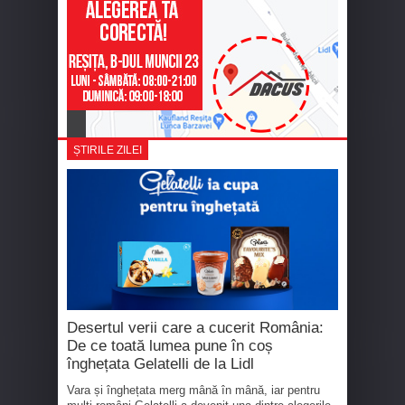
ȘTIRILE ZILEI
Desertul verii care a cucerit România:
De ce toată lumea pune în coș
înghețata Gelatelli de la Lidl
Vara și înghețata merg mână în mână, iar pentru