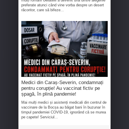
mulți români Gelatelli a devenit una dintre alegerile
preferate atunci când vine vorba despre un desert
răcoritor, care să bifeze...
Medici din Caraș-Severin, condamnați
pentru corupție! Au vaccinat fictiv pe
șpagă, în plină pandemie!
Mai mulți medici și asistenți medicali din centrul de
vaccinare de la Bocșa au băgat bani în buzunar în
timpul pandemiei COVID-19, ignorând că se murea
pe capete! Serviciul...