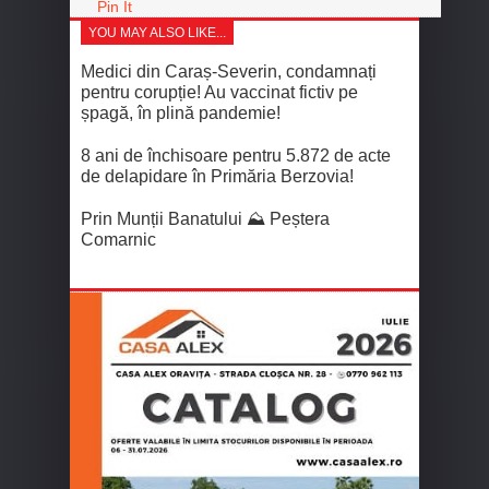
Pin It
YOU MAY ALSO LIKE...
Medici din Caraș-Severin, condamnați
pentru corupție! Au vaccinat fictiv pe
șpagă, în plină pandemie!
8 ani de închisoare pentru 5.872 de acte
de delapidare în Primăria Berzovia!
Prin Munții Banatului ⛰️ Peștera
Comarnic