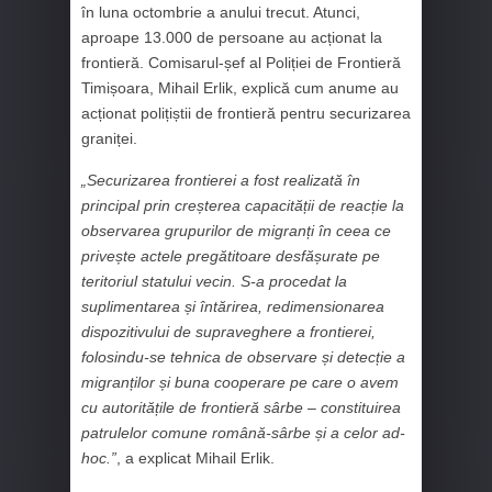
în luna octombrie a anului trecut. Atunci,
aproape 13.000 de persoane au acționat la
frontieră. Comisarul-șef al Poliției de Frontieră
Timișoara, Mihail Erlik, explică cum anume au
acționat polițiștii de frontieră pentru securizarea
graniței.
„Securizarea frontierei a fost realizată în
principal prin creșterea capacității de reacție la
observarea grupurilor de migranți în ceea ce
privește actele pregătitoare desfășurate pe
teritoriul statului vecin. S-a procedat la
suplimentarea și întărirea, redimensionarea
dispozitivului de supraveghere a frontierei,
folosindu-se tehnica de observare și detecție a
migranților și buna cooperare pe care o avem
cu autoritățile de frontieră sârbe – constituirea
patrulelor comune română-sârbe și a celor ad-
hoc.”
, a explicat Mihail Erlik.