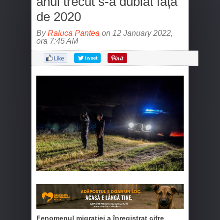
anul trecut s-a dublat față
de 2020
By
Raluca Pantea
on 12 January 2022,
ora 7:45 AM
Fenomenul migrației a înregistrat cifre