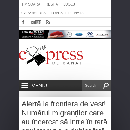
TIMIȘOARA
REȘIȚA
LUGOJ
CARANSEBEȘ
POVESTE DE VIAȚĂ
MENIU
Alertă la frontiera de vest!
Numărul migranților care
au încercat să intre în țară