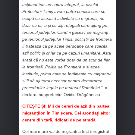
acționat într-un cadru integrat, la nivelul
Prefecturii Timiș avem patru comisii care se
ocupă cu această activitate cu migranții, nu
doar cu ei, ci și cu alți refugiați care ajung pe
teritoriul județului. Când îi găsesc pe migranți
pe teritoriul județului Timiș, polițiștii de frontieră
îi tratează ca pe acele persoane care solicită
azil politic și chiar ca pe cazuri umanitare. Asta
arată că nu este vorba doar de un scut de fier
la frontieră. Poliția de Frontieră e și acea
instituție, prima care se întâlnește cu migrantul
și îi dă ajutorul necesar pentru demararea
procedurilor legale pe teritoriul României.”
, a
declarat subprefectul Ovidiu Drăgănescu.
CITEȘTE ȘI:
Mii de cereri de azil din partea
migranților, în Timișoara. Cei arondați altor
centre din țară, ridicați de pe stradă
Cel mai mare val de migranți a fost înregistrat