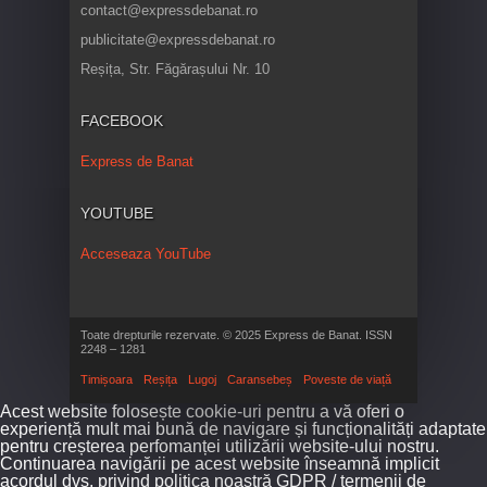
contact@expressdebanat.ro
publicitate@expressdebanat.ro
Reșița, Str. Făgărașului Nr. 10
FACEBOOK
Express de Banat
YOUTUBE
Acceseaza YouTube
Toate drepturile rezervate. © 2025 Express de Banat. ISSN
2248 – 1281
Timișoara
Reșița
Lugoj
Caransebeș
Poveste de viață
Acest website folosește cookie-uri pentru a vă oferi o
experiență mult mai bună de navigare și funcționalități adaptate
pentru creșterea perfomanței utilizării website-ului nostru.
Continuarea navigării pe acest website înseamnă implicit
acordul dvs. privind politica noastră GDPR / termenii de