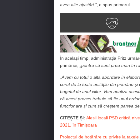
avea alte ajustări.”
, a spus primarul.
În același timp, administrația Fritz urmăr
primăriei,
„pentru că sunt prea mari în rap
„Avem cu totul o altă abordare în elabo
cerut de la toate unitățile din primărie ș
bugetul de anul viitor. Vom analiza aceste
că acest proces trebuie să fie unul ordo
funcționare și cum să creștem partea de i
CITEȘTE ȘI:
Aleșii locali PSD critică niv
2021, în Timișoara
Proiectul de hotărâre cu privire la taxele