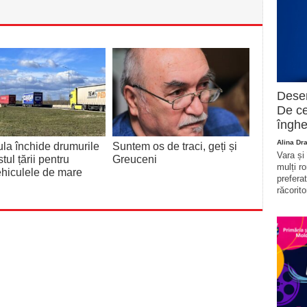
Deser
De ce
înghe
Alina Dr
la închide drumurile
Suntem os de traci, geți și
Vara și
tul țării pentru
Greuceni
mulți r
hiculele de mare
prefera
răcorito