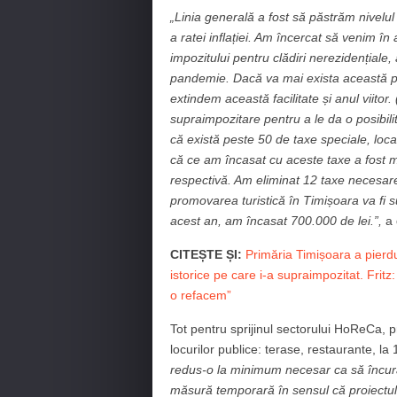
„Linia generală a fost să păstrăm nivelul
a ratei inflației. Am încercat să venim 
impozitului pentru clădiri nerezidențiale
pandemie. Dacă va mai exista această pos
extindem această facilitate și anul viit
supraimpozitare pentru a le da o posibilit
că există peste 50 de taxe speciale, loca
că ce am încasat cu aceste taxe a fost 
respectivă. Am eliminat 12 taxe necesar
promovarea turistică în Timișoara va fi s
acest an, am încasat 700.000 de lei.”,
a 
CITEȘTE ȘI:
Primăria Timișoara a pierdut
istorice pe care i-a supraimpozitat. Frit
o refacem”
Tot pentru sprijinul sectorului HoReCa, p
locurilor publice: terase, restaurante, la
redus-o la minimum necesar ca să încura
măsură temporară în sensul că proiectul 