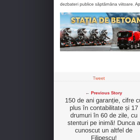
dezbateri publice săptămâna viitoare. Apoi,
Tweet
← Previous Story
150 de ani garanție, cifre c
plus în contabilitate și 17
drumuri în 60 de zile, cu
stenturi pe inimă! Dunca 
cunoscut un altfel de
Filipescu!