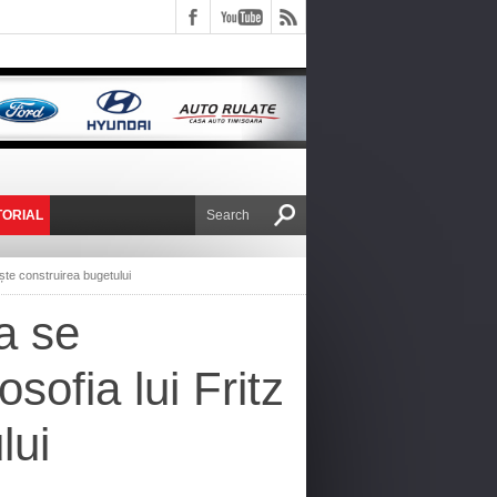
TORIAL
E VICTOR NAFIRU
ește construirea bugetului
a se
osofia lui Fritz
lui