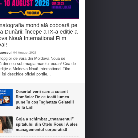
atografia mondială coboară pe
a Dunării: Începe a IX-a ediție a
va Nouă International Film
val!
Popescu
| 04 August 2026
nopților de vară din Moldova Nouă se
 din nou sub magia marelui ecran! Cea de-
ediție a Moldova Nouă International Film
 își deschide oficial porțile...
Desertul verii care a cucerit
România: De ce toată lumea
pune în coș înghețata Gelatelli
de la Lidl
Goja a schimbat „tratamentul”
spitalului din Oțelu Roșu! A ales
managementul corporatist!