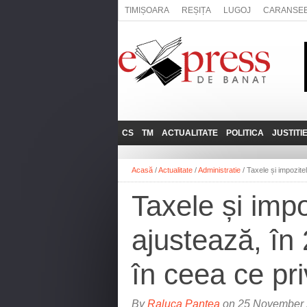
TIMIȘOARA
REȘIȚA
LUGOJ
CARANSE
CS
TM
ACTUALITATE
POLITICA
JUSTITI
REȘIȚA
LUGOJ
ADMINISTRATIE
EXPRESSLIVE
Acasă
/
Actualitate
/
Administratie
/
Taxele și impozitel
CARANSEBEȘ
TIMIȘOARA
NAȚIONAL
INTERVIURILE
EXPRESS
Taxele și impo
ANINA
SOCIAL
BĂILE HERCULANE
UTILE
ajustează, în 2
BOCŞA
MOLDOVA NOUĂ
în ceea ce pri
ORAVIȚA
OȚELU ROŞU
By
Raluca Pantea
on 25 November 