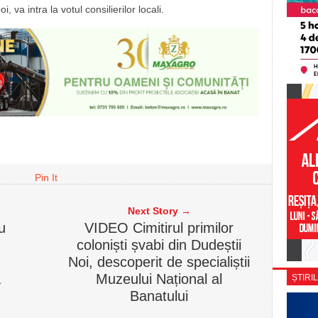
 va intra la votul consilierilor locali.
Pin It
Next Story →
u
VIDEO Cimitirul primilor
coloniști șvabi din Dudeștii
Noi, descoperit de specialiștii
a
Muzeului Național al
ȘTIRIL
Banatului