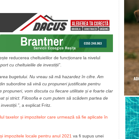
ește reducerea cheltuielilor de funcționare la nivelul
ort cu cheltuielile de investiții”
.
rarea bugetului. Nu vreau să mă hazardez în cifre. Am
i din subordine să vină cu propuneri justificate pentru
 propuneri, vom discuta cu fiecare utilitate și e foarte clar
nat și strict. Filosofia e cum putem să scădem partea de
nvestiții.”
, a explicat Fritz.
elul taxelor și impozitelor care urmează să fie aplicate în
 și impozitele locale pentru anul 2021
va fi supus unei