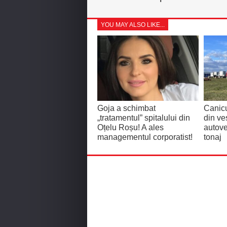
YOU MAY ALSO LIKE...
Goja a schimbat
Canicu
„tratamentul” spitalului din
din ves
Oțelu Roșu! A ales
autove
managementul corporatist!
tonaj