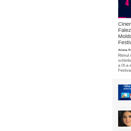
Cinem
Falez
Moldo
Festi
Ariana 
Ritmul 
schimbă
a IX-a 
Festival