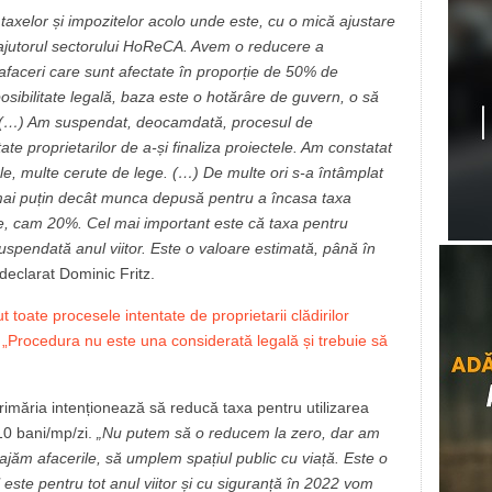
 taxelor și impozitelor acolo unde este, cu o mică ajustare
în ajutorul sectorului HoReCA. Avem o reducere a
, afaceri care sunt afectate în proporție de 50% de
ibilitate legală, baza este o hotărâre de guvern, o să
or. (…) Am suspendat, deocamdată, procesul de
ate proprietarilor de a-și finaliza proiectele. Am constatat
le, multe cerute de lege. (…) De multe ori s-a întâmplat
mai puțin decât munca depusă pentru a încasa taxa
e, cam 20%. Cel mai important este că taxa pentru
uspendată anul viitor. Este o valoare estimată, până în
declarat Dominic Fritz.
 toate procesele intentate de proprietarii clădirilor
z: „Procedura nu este una considerată legală și trebuie să
rimăria intenționează să reducă taxa pentru utilizarea
 10 bani/mp/zi.
„Nu putem să o reducem la zero, dar am
jăm afacerile, să umplem spațiul public cu viață. Este o
este pentru tot anul viitor și cu siguranță în 2022 vom