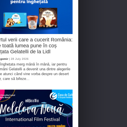
tul verii care a cucerit România:
 toată lumea pune în coș
țata Gelatelli de la Lidl
agomir
| 28 July 2026
 înghețata merg mână în mână, iar pentru
omâni Gelatelli a devenit una dintre alegerile
te atunci când vine vorba despre un desert
r, care să bifeze...