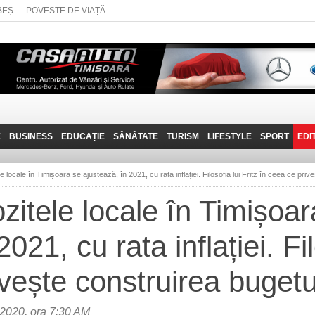
BEȘ
POVESTE DE VIAȚĂ
E
BUSINESS
EDUCAȚIE
SĂNĂTATE
TURISM
LIFESTYLE
SPORT
EDI
JOB-URI
PRIN MUNȚII
POVESTE DE VIAȚĂ
D
BANATULUI
e locale în Timișoara se ajustează, în 2021, cu rata inflației. Filosofia lui Fritz în ceea ce priv
TEHNIT
VISIT CARAȘ-SEVERIN
zitele locale în Timișoar
FANTASTICUL BANAT
021, cu rata inflației. Fil
TRAVEL VLOG
vește construirea bugetu
2020, ora 7:30 AM