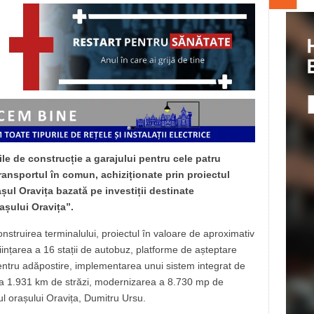
ile de construcție a garajului pentru cele patru
ransportul în comun, achiziționate prin proiectul
șul Oravița bazată pe investiții destinate
rașului Oravița”.
nstruirea terminalului, proiectul în valoare de aproximativ
iințarea a 16 stații de autobuz, platforme de așteptare
 pentru adăpostire, implementarea unui sistem integrat de
a a 1.931 km de străzi, modernizarea a 8.730 mp de
l orașului Oravița, Dumitru Ursu.