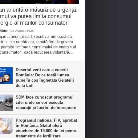
an anunță o măsură de urgență:
nul va putea limita consumul
ergie al marilor consumatori
 Rădoi
| 03 August 2026
lojan a anunțat că Executivul urmează să
 în zilele următoare, o hotărâre de guvern
 permite limitarea consumului de energie al
 consumatori, dacă reducerea voluntară...
Desertul verii care a cucerit
România: De ce toată lumea
pune în coș înghețata Gelatelli
de la Lidl
SDM face cunoscut programul
zilei unde se vor executa
reparaţii şi lucrări de întreţinere
Programul național FIV, aprobat
în România. Statul oferă
vouchere de 15.000 de lei pentru
tratamente de fertilizare