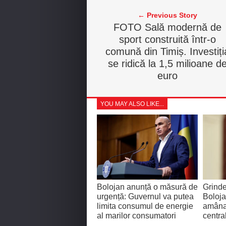
← Previous Story
FOTO Sală modernă de
sport construită într-o
comună din Timiș. Investiți
se ridică la 1,5 milioane d
euro
YOU MAY ALSO LIKE...
Bolojan anunță o măsură de
Grinde
urgență: Guvernul va putea
Boloj
limita consumul de energie
amânar
al marilor consumatori
centra