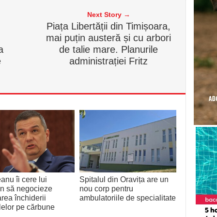
Next Story →
Piața Libertății din Timișoara,
mai puțin austeră și cu arbori
a
de talie mare. Planurile
e
administrației Fritz
anu îi cere lui
Spitalul din Oravița are un
an să negocieze
nou corp pentru
ea închiderii
ambulatoriile de specialitate
lelor pe cărbune