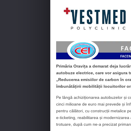
Primăria Oravița a demarat deja lucrăr
autobuze electrice, care vor asigura t
„Reducerea emisiilor de carbon în ora
îmbunătățirii mobilității locuitorilor o
Pe lângă achiziționarea autobuzelor și co
cinci milioane de euro mai prevede și înf
pentru călători, cu construcții metalice
e-ticketing, reabilitarea și modernizare
trotuare, după cum ne-a precizat primaru