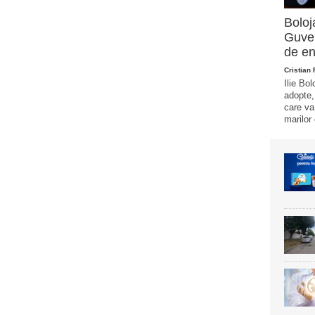
Boloj
Guver
de en
Cristian
Ilie Bo
adopte,
care va
marilor