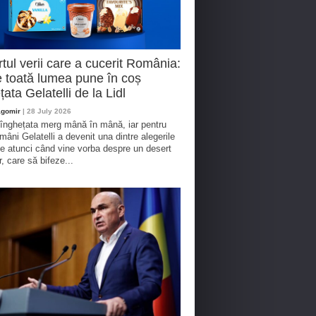
tul verii care a cucerit România:
 toată lumea pune în coș
țata Gelatelli de la Lidl
agomir
| 28 July 2026
 înghețata merg mână în mână, iar pentru
omâni Gelatelli a devenit una dintre alegerile
te atunci când vine vorba despre un desert
r, care să bifeze...