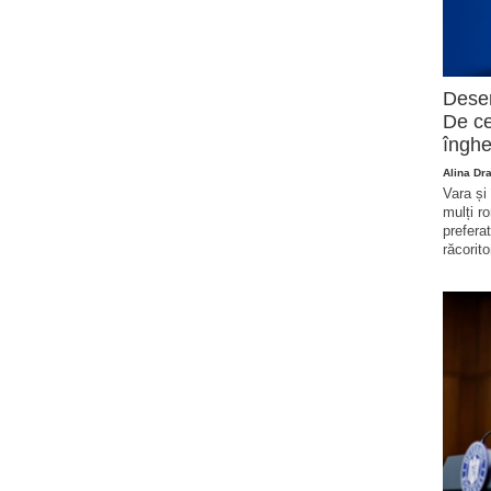
Deser
De ce
înghe
Alina Dr
Vara și
mulți r
prefera
răcorito