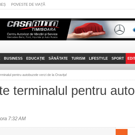
BEȘ
POVESTE DE VIAȚĂ
E
BUSINESS
EDUCAȚIE
SĂNĂTATE
TURISM
LIFESTYLE
SPORT
EDI
JOB-URI
PRIN MUNȚII
POVESTE DE VIAȚĂ
D
BANATULUI
rminalul pentru autobuzele verzi de la Oravița!
TEHNIT
VISIT CARAȘ-SEVERIN
te terminalul pentru auto
FANTASTICUL BANAT
TRAVEL VLOG
 ora 7:32 AM