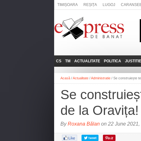
TIMIȘOARA
REȘIȚA
LUGOJ
CARANSE
CS
TM
ACTUALITATE
POLITICA
JUSTITI
REȘIȚA
LUGOJ
ADMINISTRATIE
EXPRESSLIVE
Acasă
/
Actualitate
/
Administratie
/
Se construiește te
CARANSEBEȘ
TIMIȘOARA
NAȚIONAL
INTERVIURILE
EXPRESS
Se construieș
ANINA
SOCIAL
BĂILE HERCULANE
UTILE
de la Oravița!
BOCŞA
MOLDOVA NOUĂ
By
Roxana Bălan
on 22 June 2021,
ORAVIȚA
OȚELU ROŞU