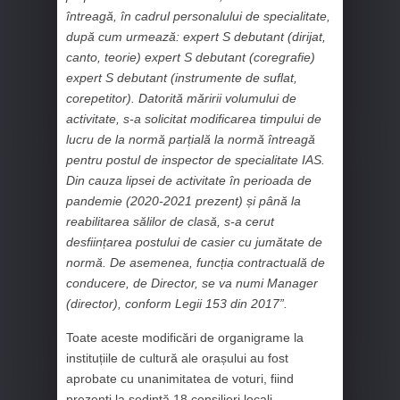
întreagă, în cadrul personalului de specialitate,
după cum urmează: expert S debutant (dirijat,
canto, teorie) expert S debutant (coregrafie)
expert S debutant (instrumente de suflat,
corepetitor). Datorită măririi volumului de
activitate, s-a solicitat modificarea timpului de
lucru de la normă parțială la normă întreagă
pentru postul de inspector de specialitate IAS.
Din cauza lipsei de activitate în perioada de
pandemie (2020-2021 prezent) și până la
reabilitarea sălilor de clasă, s-a cerut
desființarea postului de casier cu jumătate de
normă. De asemenea, funcția contractuală de
conducere, de Director, se va numi Manager
(director), conform Legii 153 din 2017”.
Toate aceste modificări de organigrame la
instituțiile de cultură ale orașului au fost
aprobate cu unanimitatea de voturi, fiind
prezenți la ședință 18 consilieri locali.