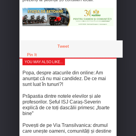
Tweet
Pin It
YOU MAY ALSO LIKE...
Popa, despre atacurile din online: Am
anunțat că nu mai candidez. De ce mai
sunt luat în tunuri?!
Prăpastia dintre notele elevilor și ale
profesorilor. Șeful ISJ Caraș-Severin
explică de ce toți dascălii primesc „foarte
bine”
Povești de pe Via Transilvanica: drumul
care unește oameni, comunități și destine