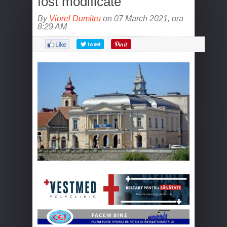
fost modificate
By
Viorel Dumitru
on 07 March 2021, ora
8:29 AM