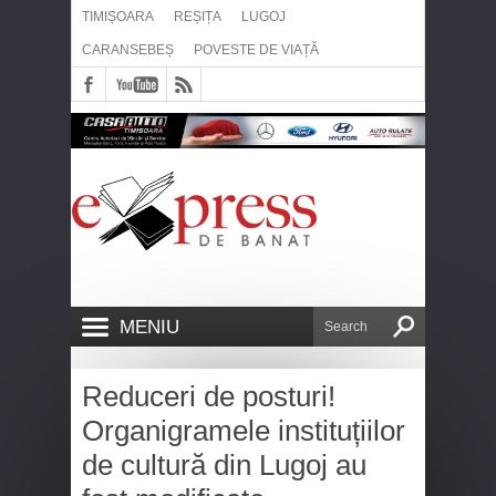
TIMIȘOARA
REȘIȚA
LUGOJ
CARANSEBEȘ
POVESTE DE VIAȚĂ
MENIU
Reduceri de posturi!
Organigramele instituțiilor
de cultură din Lugoj au