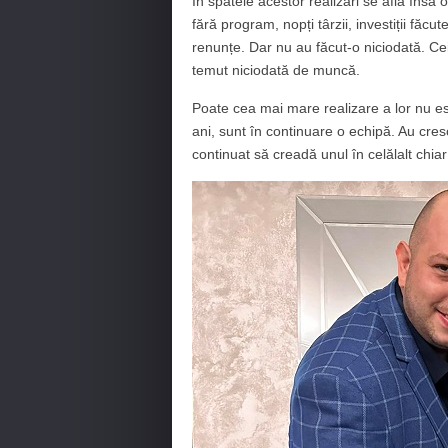
În spatele acestor realizări se află însă
fără program, nopți târzii, investiții făcu
renunțe. Dar nu au făcut-o niciodată. Ce
temut niciodată de muncă.
Poate cea mai mare realizare a lor nu es
ani, sunt în continuare o echipă. Au cre
continuat să creadă unul în celălalt chiar 