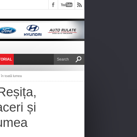
TORIAL
E VICTOR NAFIRU
 în toată lumea
Reșița,
ceri și
lumea