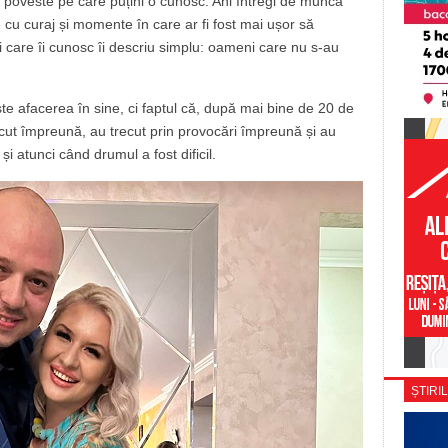
 o poveste pe care puțini o cunosc. Ani întregi de muncă
te cu curaj și momente în care ar fi fost mai ușor să
i care îi cunosc îi descriu simplu: oameni care nu s-au
te afacerea în sine, ci faptul că, după mai bine de 20 de
scut împreună, au trecut prin provocări împreună și au
și atunci când drumul a fost dificil.
ȘTIRIL