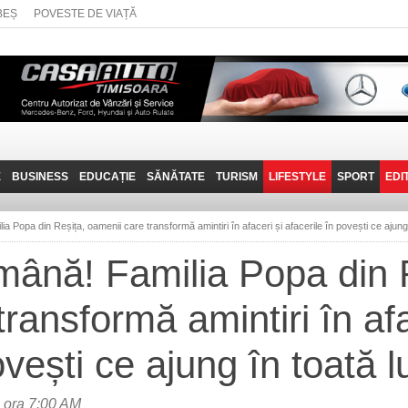
BEȘ
POVESTE DE VIAȚĂ
E
BUSINESS
EDUCAȚIE
SĂNĂTATE
TURISM
LIFESTYLE
SPORT
EDI
JOB-URI
PRIN MUNȚII
POVESTE DE VIAȚĂ
D
BANATULUI
a Popa din Reșița, oamenii care transformă amintiri în afaceri și afacerile în povești ce ajung
TEHNIT
VISIT CARAȘ-SEVERIN
mână! Familia Popa din 
FANTASTICUL BANAT
ransformă amintiri în afa
TRAVEL VLOG
ovești ce ajung în toată 
 ora 7:00 AM