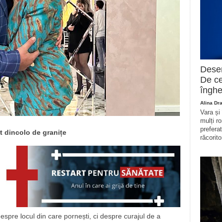
Deser
De ce
înghe
Alina Dr
Vara și
mulți r
prefera
t dincolo de granițe
răcorito
spre locul din care pornești, ci despre curajul de a