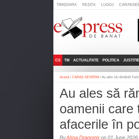
TIMIȘOARA
REȘIȚA
LUGOJ
CARANSE
CS
TM
ACTUALITATE
POLITICA
JUSTITI
REȘIȚA
LUGOJ
ADMINISTRATIE
EXPRESSLIVE
Acasă
/
CARAȘ-SEVERIN
/
Au ales să rămână! Famili
CARANSEBEȘ
TIMIȘOARA
NAȚIONAL
INTERVIURILE
EXPRESS
Au ales să ră
ANINA
SOCIAL
BĂILE HERCULANE
UTILE
oamenii care t
BOCŞA
MOLDOVA NOUĂ
afacerile în p
ORAVIȚA
OȚELU ROŞU
By
Alina Dragomir
on 01 June 2026,