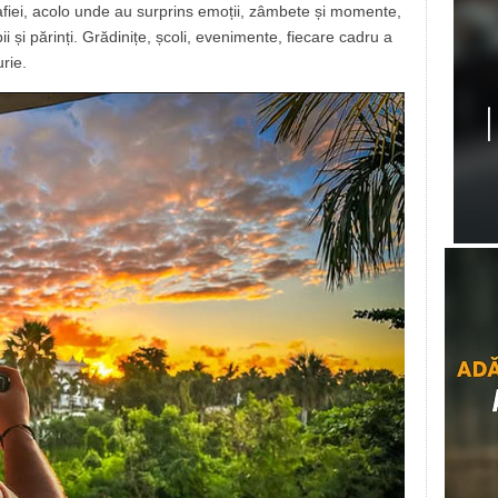
rafiei, acolo unde au surprins emoții, zâmbete și momente,
i și părinți. Grădinițe, școli, evenimente, fiecare cadru a
urie.