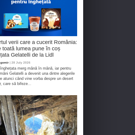
tul verii care a cucerit România:
 toată lumea pune în coș
țata Gelatelli de la Lidl
agomir
| 28 July 2026
 înghețata merg mână în mână, iar pentru
omâni Gelatelli a devenit una dintre alegerile
te atunci când vine vorba despre un desert
r, care să bifeze...