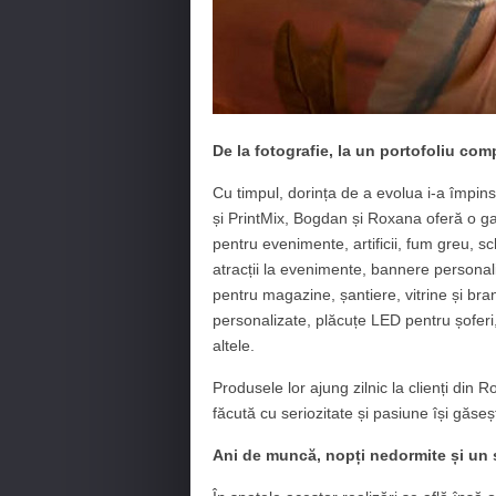
De la fotografie, la un portofoliu comp
Cu timpul, dorința de a evolua i-a împins 
și PrintMix, Bogdan și Roxana oferă o ga
pentru evenimente, artificii, fum greu, s
atracții la evenimente, bannere personal
pentru magazine, șantiere, vitrine și bra
personalizate, plăcuțe LED pentru șoferi,
altele.
Produsele lor ajung zilnic la clienți din 
făcută cu seriozitate și pasiune își găse
Ani de muncă, nopți nedormite și un