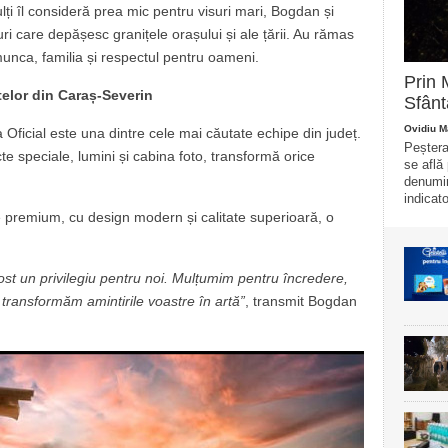
ți îl consideră prea mic pentru visuri mari, Bogdan și
 care depășesc granițele orașului și ale țării. Au rămas
 munca, familia și respectul pentru oameni.
Prin 
telor din Caraș-Severin
Sfânt
Ovidiu M
Oficial este una dintre cele mai căutate echipe din județ.
Peștera
cte speciale, lumini și cabina foto, transformă orice
se află
denumir
indicato
 premium, cu design modern și calitate superioară, o
 fost un privilegiu pentru noi. Mulțumim pentru încredere,
 transformăm amintirile voastre în artă”
, transmit Bogdan