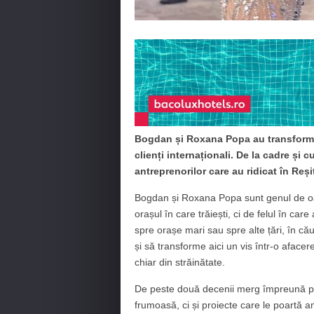
Bogdan și Roxana Popa au transformat
clienți internaționali. De la cadre și c
antreprenorilor care au ridicat în Reși
Bogdan și Roxana Popa sunt genul de o
orașul în care trăiești, ci de felul în car
spre orașe mari sau spre alte țări, în că
și să transforme aici un vis într-o afacer
chiar din străinătate.
De peste două decenii merg împreună prin
frumoasă, ci și proiecte care le poartă am