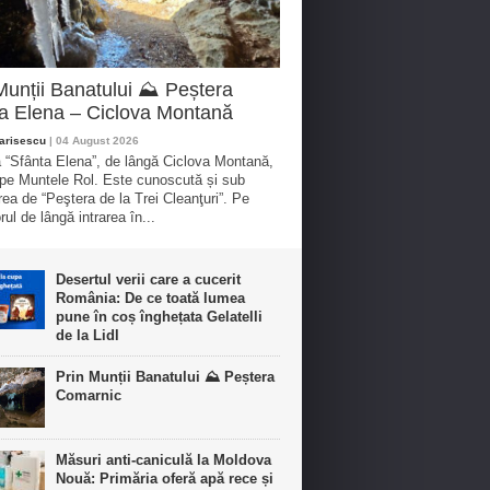
Munții Banatului ⛰️ Peștera
a Elena – Ciclova Montană
arisescu
| 04 August 2026
 “Sfânta Elena”, de lângă Ciclova Montană,
 pe Muntele Rol. Este cunoscută și sub
ea de “Peştera de la Trei Cleanţuri”. Pe
rul de lângă intrarea în...
Desertul verii care a cucerit
România: De ce toată lumea
pune în coș înghețata Gelatelli
de la Lidl
Prin Munții Banatului ⛰️ Peștera
Comarnic
Măsuri anti-caniculă la Moldova
Nouă: Primăria oferă apă rece și