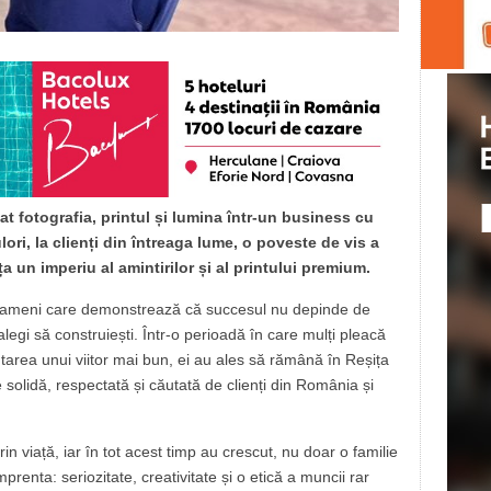
 fotografia, printul și lumina într-un business cu
ulori, la clienți din întreaga lume, o poveste de vis a
ța un imperiu al amintirilor și al printului premium.
ameni care demonstrează că succesul nu depinde de
e alegi să construiești. Într-o perioadă în care mulți pleacă
utarea unui viitor mai bun, ei au ales să rămână în Reșița
e solidă, respectată și căutată de clienți din România și
 viață, iar în tot acest timp au crescut, nu doar o familie
prenta: seriozitate, creativitate și o etică a muncii rar