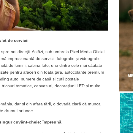
let de servicii
spre noi direcții. Astăzi, sub umbrela Pixel Media Oficial
mă impresionantă de servicii: fotografie și videografie
chelă de lumini, cabina foto, una dintre cele mai căutate
izate pentru afaceri din toată țara, autocolante premium
nding auto, numere de casă și cutii poștale
 tricouri tematice, canvasuri, decorațiuni LED și multe
România, dar și din afara țării, o dovadă clară că munca
ște drumul oriunde.
 singur cuvânt-cheie: împreună