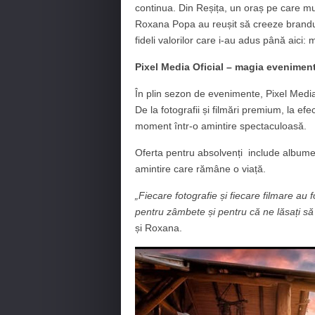
continua. Din Reșița, un oraș pe care mul
Roxana Popa au reușit să creeze branduri
fideli valorilor care i-au adus până aici:
Pixel Media Oficial – magia evenimen
În plin sezon de evenimente, Pixel Media 
De la fotografii și filmări premium, la efe
moment într-o amintire spectaculoasă.
Oferta pentru absolvenți include albume
amintire care rămâne o viață.
„Fiecare fotografie și fiecare filmare au
pentru zâmbete și pentru că ne lăsați să
și Roxana.