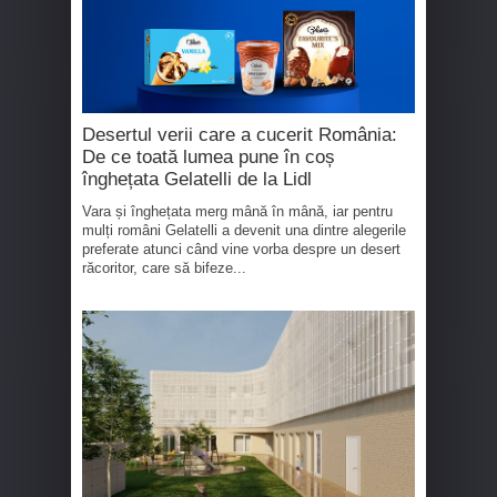
Desertul verii care a cucerit România:
De ce toată lumea pune în coș
înghețata Gelatelli de la Lidl
Vara și înghețata merg mână în mână, iar pentru
mulți români Gelatelli a devenit una dintre alegerile
preferate atunci când vine vorba despre un desert
răcoritor, care să bifeze...