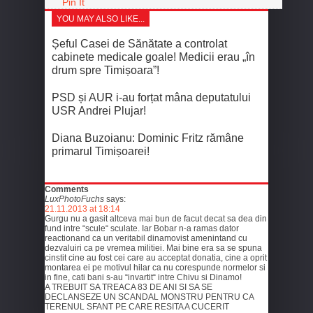
Pin It
YOU MAY ALSO LIKE...
Șeful Casei de Sănătate a controlat
cabinete medicale goale! Medicii erau „în
drum spre Timișoara”!
PSD și AUR i-au forțat mâna deputatului
USR Andrei Plujar!
Diana Buzoianu: Dominic Fritz rămâne
primarul Timișoarei!
Comments
LuxPhotoFuchs
says:
21.11.2013 at 18:14
Gurgu nu a gasit altceva mai bun de facut decat sa dea din
fund intre “scule“ sculate. Iar Bobar n-a ramas dator
reactionand ca un veritabil dinamovist amenintand cu
dezvaluiri ca pe vremea militiei. Mai bine era sa se spuna
cinstit cine au fost cei care au acceptat donatia, cine a oprit
montarea ei pe motivul hilar ca nu corespunde normelor si
in fine, cati bani s-au “invartit“ intre Chivu si Dinamo!
A TREBUIT SA TREACA 83 DE ANI SI SA SE
DECLANSEZE UN SCANDAL MONSTRU PENTRU CA
TERENUL SFANT PE CARE RESITA A CUCERIT