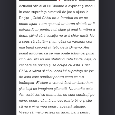
Actualul oficial al lui Dinamo a explicat şi modul
în care suprafaţa sintetică de joc a ajuns la
Reşiţa.
„Cristi Chivu ne-a întrebat cu ce ne
poate ajuta. I-am spus că un teren sintetic ar fi
extraordinar pentru noi, chiar şi unul la mâna a
doua, ştiind că investiţia nu ar fi chiar mică. Ne-
a spus să căutăm şi am găsit ca varianta cea
mai bună covorul sintetic de la Dinamo. Am
primit asigurări că se mai poate folosi cel puţin
cinci ani. Nu eu am stabilit durata lui de viaţă, ci
cei care se pricep şi se ocupă cu asta. Cristi
Chivu a văzut şi el cu ochii lui suprafaţa de joc,
de asta este supărat pentru ceea ce s-a
întâmplat. El chiar a vrut să facă un lucru bun
şi a ieşit cu imaginea şifonată. Nu merita asta.
Am vorbit ieri cu mama lui, nu sunt supăraţi pe
mine, pentru că mă cunosc foarte bine şi ştiu
că nu e vina mea pentru această situaţie.
Vreau să mai precizez un lucru: banii pentru