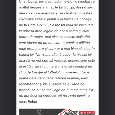
Cristi Bobar ne-a contactat telefonic imediat ce
a aflat despre afirmaţiile lui Gurgu, dorind să-i
dea o replică acestuia şi să clarifice povestea
covorului sintetic primit sub formă de donaţie
de la Cristi Chivu.
„Se fac tot felul de insinuări
la adresa mea legate de acest teren şi sunt
foarte deranjat, mai ales că aceste insinuări
sunt făcute de un om care a primit o pălărie
mult prea mare şi care ar fi mai bine să stea în
banca lui. Nu vreau să mă cobor la nivelul lui,
aşa că nu mă pun să vorbesc despre cine este
acest Gurgu şi cum a ajuns el să conducă un
club de tradiţie al fotbalului românesc. Nu e
prima dată când face referire la mine, i-am
recomandat şi lui, şi altora să-şi vadă de
treabă, să nu se mai lege de numele meu. Să
nu mă facă să vorbesc, că nu-i văd bine!”
, a
spus Bobar.