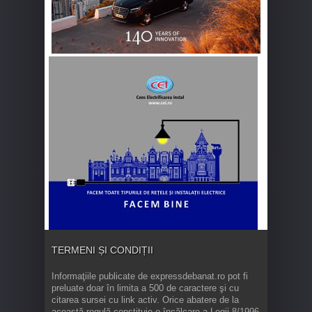
TERMENI ȘI CONDIȚII
Informaţiile publicate de expressdebanat.ro pot fi
preluate doar în limita a 500 de caractere şi cu
citarea sursei cu link activ. Orice abatere de la
această regulă constituie o încălcare a Legii 8/1996