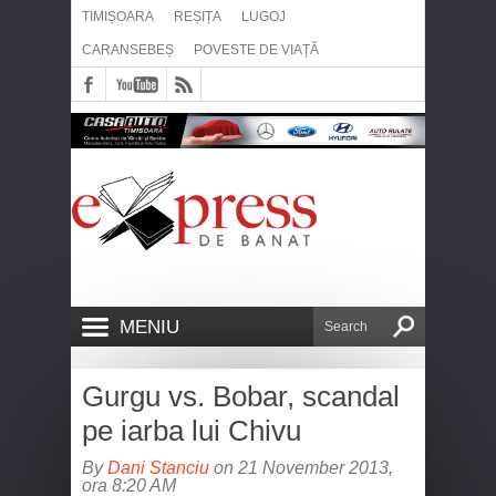
TIMIȘOARA
REȘIȚA
LUGOJ
CARANSEBEȘ
POVESTE DE VIAȚĂ
MENIU
Gurgu vs. Bobar, scandal
pe iarba lui Chivu
By
Dani Stanciu
on 21 November 2013,
ora 8:20 AM