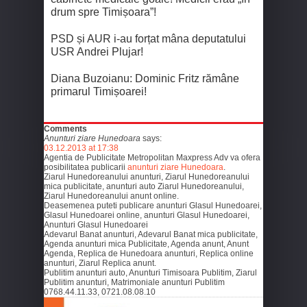
drum spre Timișoara”!
PSD și AUR i-au forțat mâna deputatului
USR Andrei Plujar!
Diana Buzoianu: Dominic Fritz rămâne
primarul Timișoarei!
Comments
Anunturi ziare Hunedoara
says:
03.12.2013 at 17:38
Agentia de Publicitate Metropolitan Maxpress Adv va ofera
posibilitatea publicarii
anunturi ziare Hunedoara
.
Ziarul Hunedoreanului anunturi, Ziarul Hunedoreanului
mica publicitate, anunturi auto Ziarul Hunedoreanului,
Ziarul Hunedoreanului anunt online.
Deasemenea puteti publicare anunturi Glasul Hunedoarei,
Glasul Hunedoarei online, anunturi Glasul Hunedoarei,
Anunturi Glasul Hunedoarei
Adevarul Banat anunturi, Adevarul Banat mica publicitate,
Agenda anunturi mica Publicitate, Agenda anunt, Anunt
Agenda, Replica de Hunedoara anunturi, Replica online
anunturi, Ziarul Replica anunt.
Publitim anunturi auto, Anunturi Timisoara Publitim, Ziarul
Publitim anunturi, Matrimoniale anunturi Publitim
0768.44.11.33, 0721.08.08.10