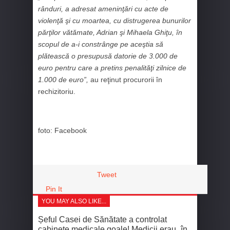
rânduri, a adresat ameninţări cu acte de
violenţă şi cu moartea, cu distrugerea bunurilor
părţilor vătămate, Adrian şi Mihaela Ghiţu, în
scopul de a-i constrânge pe aceştia să
plătească o presupusă datorie de 3.000 de
euro pentru care a pretins penalităţi zilnice de
1.000 de euro”,
au reţinut procurorii în
rechizitoriu.
foto: Facebook
Tweet
Pin It
YOU MAY ALSO LIKE...
Șeful Casei de Sănătate a controlat
cabinete medicale goale! Medicii erau „în