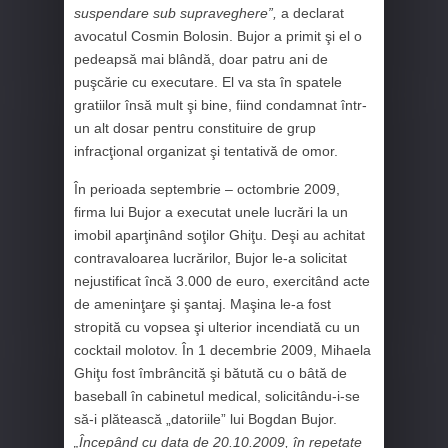
suspendare sub supraveghere”,
a declarat
avocatul Cosmin Bolosin. Bujor a primit şi el o
pedeapsă mai blândă, doar patru ani de
puşcărie cu executare. El va sta în spatele
gratiilor însă mult şi bine, fiind condamnat într-
un alt dosar pentru constituire de grup
infracţional organizat şi tentativă de omor.
În perioada septembrie – octombrie 2009,
firma lui Bujor a executat unele lucrări la un
imobil aparţinând soţilor Ghiţu. Deşi au achitat
contravaloarea lucrărilor, Bujor le-a solicitat
nejustificat încă 3.000 de euro, exercitând acte
de ameninţare şi şantaj. Maşina le-a fost
stropită cu vopsea şi ulterior incendiată cu un
cocktail molotov. În 1 decembrie 2009, Mihaela
Ghiţu fost îmbrâncită şi bătută cu o bâtă de
baseball în cabinetul medical, solicitându-i-se
să-i plătească „datoriile” lui Bogdan Bujor.
„Începând cu data de 20.10.2009, în repetate