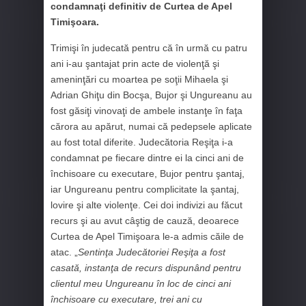
condamnaţi definitiv de Curtea de Apel
Timişoara.
Trimişi în judecată pentru că în urmă cu patru
ani i-au şantajat prin acte de violenţă şi
ameninţări cu moartea pe soţii Mihaela şi
Adrian Ghiţu din Bocşa, Bujor şi Ungureanu au
fost găsiţi vinovaţi de ambele instanţe în faţa
cărora au apărut, numai că pedepsele aplicate
au fost total diferite. Judecătoria Reşiţa i-a
condamnat pe fiecare dintre ei la cinci ani de
închisoare cu executare, Bujor pentru şantaj,
iar Ungureanu pentru complicitate la şantaj,
lovire şi alte violenţe. Cei doi indivizi au făcut
recurs şi au avut câştig de cauză, deoarece
Curtea de Apel Timişoara le-a admis căile de
atac. „
Sentinţa Judecătoriei Reşiţa a fost
casată, instanţa de recurs dispunând pentru
clientul meu Ungureanu în loc de cinci ani
închisoare cu executare, trei ani cu