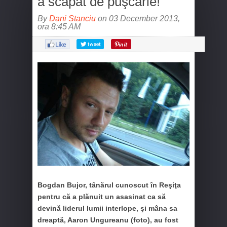
a scăpat de puşcărie!
By
Dani Stanciu
on 03 December 2013,
ora 8:45 AM
Bogdan Bujor, tânărul cunoscut în Reşiţa
pentru că a plănuit un asasinat ca să
devină liderul lumii interlope, şi mâna sa
dreaptă, Aaron Ungureanu (foto), au fost