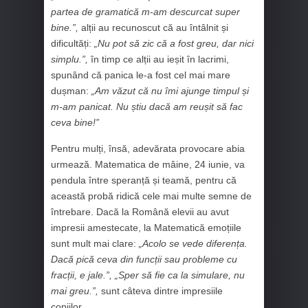
partea de gramatică m‑am descurcat super
bine.”,
alții au recunoscut că au întâlnit și
dificultăți:
„Nu pot să zic că a fost greu, dar nici
simplu.”,
în timp ce alții au ieșit în lacrimi,
spunând că panica le-a fost cel mai mare
dușman:
„Am văzut că nu îmi ajunge timpul și
m-am panicat. Nu știu dacă am reușit să fac
ceva bine!”
Pentru mulți, însă, adevărata provocare abia
urmează. Matematica de mâine, 24 iunie, va
pendula între speranță și teamă, pentru că
această probă ridică cele mai multe semne de
întrebare. Dacă la Română elevii au avut
impresii amestecate, la Matematică emoțiile
sunt mult mai clare:
„Acolo se vede diferența.
Dacă pică ceva din funcții sau probleme cu
fracții, e jale.”, „Sper să fie ca la simulare, nu
mai greu.”,
sunt câteva dintre impresiile
copiilor.