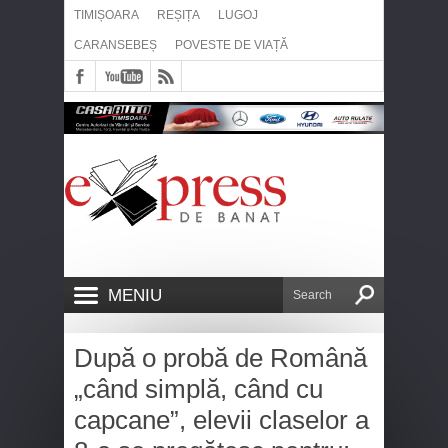
TIMIȘOARA
REȘIȚA
LUGOJ
CARANSEBEȘ
POVESTE DE VIAȚĂ
MENIU
După o probă de Română
„când simplă, când cu
capcane”, elevii claselor a