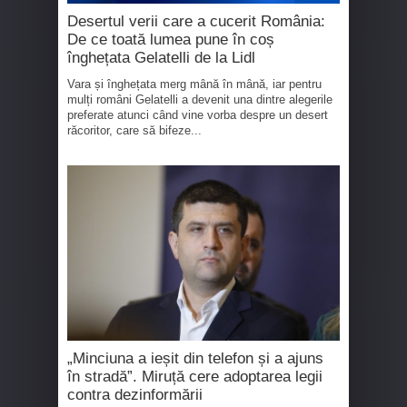
Desertul verii care a cucerit România:
De ce toată lumea pune în coș
înghețata Gelatelli de la Lidl
Vara și înghețata merg mână în mână, iar pentru
mulți români Gelatelli a devenit una dintre alegerile
preferate atunci când vine vorba despre un desert
răcoritor, care să bifeze...
„Minciuna a ieșit din telefon și a ajuns
în stradă”. Miruță cere adoptarea legii
contra dezinformării