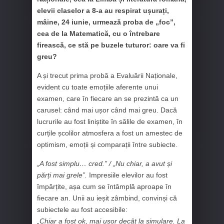
elevii claselor a 8‑a au respirat ușurați,
mâine, 24 iunie, urmează proba de „foc”,
cea de la Matematică, cu o întrebare
firească, ce stă pe buzele tuturor: oare va fi
greu?
A și trecut prima probă a Evaluării Naționale,
evident cu toate emoțiile aferente unui
examen, care în fiecare an se prezintă ca un
carusel: când mai ușor când mai greu. Dacă
lucrurile au fost liniștite în sălile de examen, în
curțile școlilor atmosfera a fost un amestec de
optimism, emoții și comparații între subiecte.
„A fost simplu… cred.” / „Nu chiar, a avut și
părți mai grele”.
Impresiile elevilor au fost
împărțite, așa cum se întâmplă aproape în
fiecare an. Unii au ieșit zâmbind, convinși că
subiectele au fost accesibile:
„Chiar a fost ok, mai ușor decât la simulare. La