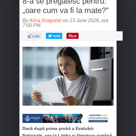
8-a se pregătesc pentru:
„oare cum va fi la mate?”
By
Alina Dragomir
on 23 June 2026, ora
7:00 PM
Dacă după prima probă a Evaluării
Naționale, cea la Limba și literatura română,