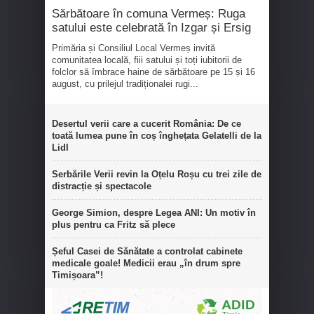
Sărbătoare în comuna Vermeș: Ruga
satului este celebrată în Izgar și Ersig
Primăria și Consiliul Local Vermeș invită
comunitatea locală, fiii satului și toți iubitorii de
folclor să îmbrace haine de sărbătoare pe 15 și 16
august, cu prilejul tradiționalei rugi...
Desertul verii care a cucerit România: De ce
toată lumea pune în coș înghețata Gelatelli de la
Lidl
Serbările Verii revin la Oțelu Roșu cu trei zile de
distracție și spectacole
George Simion, despre Legea ANI: Un motiv în
plus pentru ca Fritz să plece
Șeful Casei de Sănătate a controlat cabinete
medicale goale! Medicii erau „în drum spre
Timișoara”!