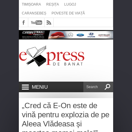
TIMIȘOARA
REȘIȚA
LUGOJ
CARANSEBEȘ
POVESTE DE VIAȚĂ
MENIU
„Cred că E-On este de
vină pentru explozia de pe
Aleea Vlădeasa și