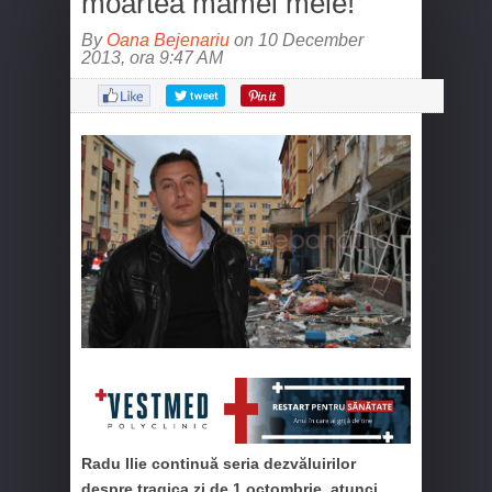
moartea mamei mele!”
By
Oana Bejenariu
on 10 December
2013, ora 9:47 AM
Radu Ilie continuă seria dezvăluirilor
despre tragica zi de 1 octombrie, atunci