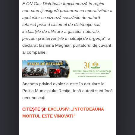
E.ON Gaz Distribuţie funcţionează în regim
non-stop şi asigură preluarea cu operativitate a
apelurilor ce vizează sesizările de natură
tehnică privind sistemul de distribuţie sau
instalaţiile de utilizare a gazelor naturale,
precum şi intervenţiile în situaţii de urgenţă”
, a
declarat Iasmina Maghiar, purtătorul de cuvânt
al companiei.
Ancheta privind explozia este în derulare la
Poliția Municipiului Reșița, însă autorii sunt încă
necunoscuți.
CITEȘTE ȘI:
EXCLUSIV: „ÎNTOTDEAUNA
MORTUL ESTE VINOVAT!”