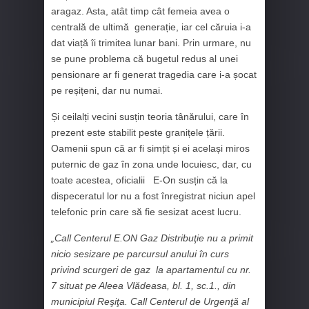
aragaz. Asta, atât timp cât femeia avea o
centrală de ultimă generație, iar cel căruia i-a
dat viață îi trimitea lunar bani. Prin urmare, nu
se pune problema că bugetul redus al unei
pensionare ar fi generat tragedia care i-a șocat
pe reșițeni, dar nu numai.
Și ceilalți vecini susțin teoria tânărului, care în
prezent este stabilit peste granițele țării.
Oamenii spun că ar fi simțit și ei același miros
puternic de gaz în zona unde locuiesc, dar, cu
toate acestea, oficialii E-On susțin că la
dispeceratul lor nu a fost înregistrat niciun apel
telefonic prin care să fie sesizat acest lucru.
„Call Centerul E.ON Gaz Distribuţie nu a primit
nicio sesizare pe parcursul anului în curs
privind scurgeri de gaz la apartamentul cu nr.
7 situat pe Aleea Vlădeasa, bl. 1, sc.1., din
municipiul Reşiţa. Call Centerul de Urgenţă al