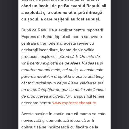
când un imobil de pe Bulevardul Republicii
a explodat și a cutremurat o țară întreagă
cu șocul la care reșițenii au fost supuși.
După ce Radu Ilie a explicat pentru reporterii
Express de Banat faptul că mama sa avea o
centrală ultramodernă, acesta revine cu
declarații incendiare, legate de vinovăția
producerii exploziei.
„Cred că E-On este de
vină pentru explozia de pe Aleea Vlădeasa și
moartea mamei mele, cel puțin, aceasta este
părerea mea! Am dreptul la o opinie atât timp
cât toți vecinii spun că pe Aleea Vlădeasa era
un miros înțepător de gaz cu multe zile înainte
de producerea incidentului”
, a spus fiul femeii
decedate pentru
www.expressdebanat.ro
Acesta susține în continuare că mama sa este
nevinovată și demontează ideea că ar fi
obișnuit să se încălzească cu flacăra de la