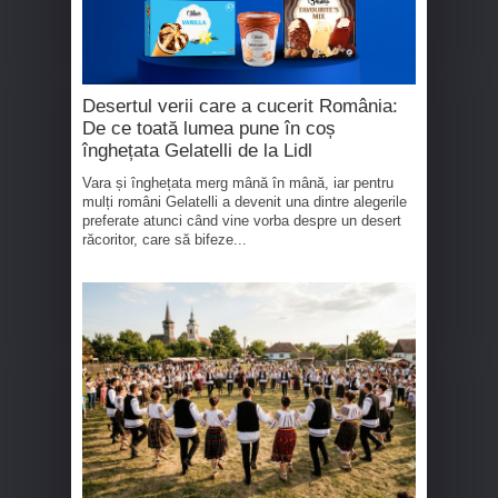
Desertul verii care a cucerit România:
De ce toată lumea pune în coș
înghețata Gelatelli de la Lidl
Vara și înghețata merg mână în mână, iar pentru
mulți români Gelatelli a devenit una dintre alegerile
preferate atunci când vine vorba despre un desert
răcoritor, care să bifeze...