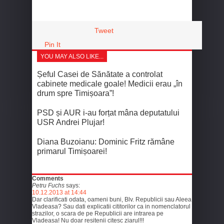
Tweet
Pin It
YOU MAY ALSO LIKE...
Șeful Casei de Sănătate a controlat
cabinete medicale goale! Medicii erau „în
drum spre Timișoara”!
PSD și AUR i-au forțat mâna deputatului
USR Andrei Plujar!
Diana Buzoianu: Dominic Fritz rămâne
primarul Timișoarei!
Comments
Petru Fuchs
says:
10.12.2013 at 14:44
Dar clarificati odata, oameni buni, Blv. Republicii sau Aleea
Vladeasa? Sau dati explicatii cititorilor ca in nomenclatorul
strazilor, o scara de pe Republicii are intrarea pe
Vladeasa! Nu doar resitenii citesc ziarul!!!