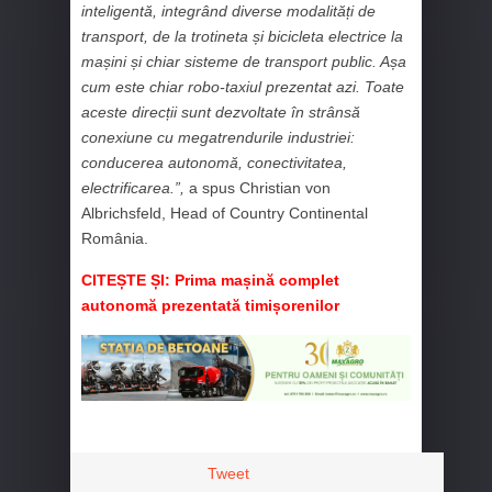
inteligentă, integrând diverse modalități de
transport, de la trotineta și bicicleta electrice la
mașini și chiar sisteme de transport public. Așa
cum este chiar robo-taxiul prezentat azi. Toate
aceste direcții sunt dezvoltate în strânsă
conexiune cu megatrendurile industriei:
conducerea autonomă, conectivitatea,
electrificarea.”,
a spus Christian von
Albrichsfeld, Head of Country Continental
România.
CITEȘTE ȘI:
Prima mașină complet
autonomă prezentată timișorenilor
Tweet