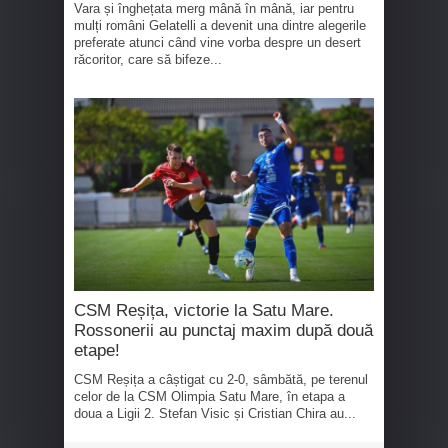
Vara și înghețata merg mână în mână, iar pentru
mulți români Gelatelli a devenit una dintre alegerile
preferate atunci când vine vorba despre un desert
răcoritor, care să bifeze...
CSM Reșița, victorie la Satu Mare.
Rossonerii au punctaj maxim după două
etape!
CSM Reșița a câștigat cu 2-0, sâmbătă, pe terenul
celor de la CSM Olimpia Satu Mare, în etapa a
doua a Ligii 2. Stefan Visic și Cristian Chira au...