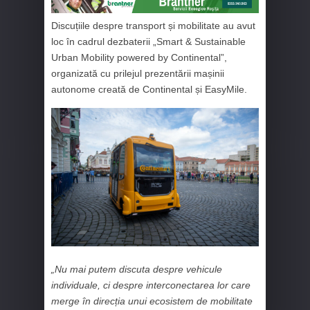
Discuțiile despre transport și mobilitate au avut
loc în cadrul dezbaterii
„Smart & Sustainable
Urban Mobility powered by Continental”,
organizată cu
prilejul prezentării mașinii
autonome creată de Continental și EasyMile.
„Nu mai putem discuta despre vehicule
individuale, ci despre interconectarea lor care
merge în direcția unui ecosistem de mobilitate