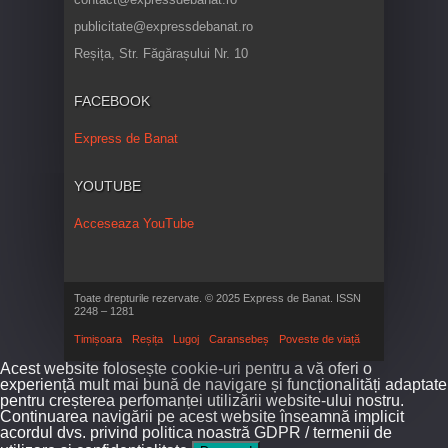
publicitate@expressdebanat.ro
Reșița, Str. Făgărașului Nr. 10
FACEBOOK
Express de Banat
YOUTUBE
Acceseaza YouTube
Toate drepturile rezervate. © 2025 Express de Banat. ISSN
2248 – 1281
Timișoara
Reșița
Lugoj
Caransebeș
Poveste de viață
Acest website folosește cookie-uri pentru a vă oferi o
experiență mult mai bună de navigare și funcționalități adaptate
pentru creșterea perfomanței utilizării website-ului nostru.
Continuarea navigării pe acest website înseamnă implicit
acordul dvs. privind politica noastră GDPR / termenii de