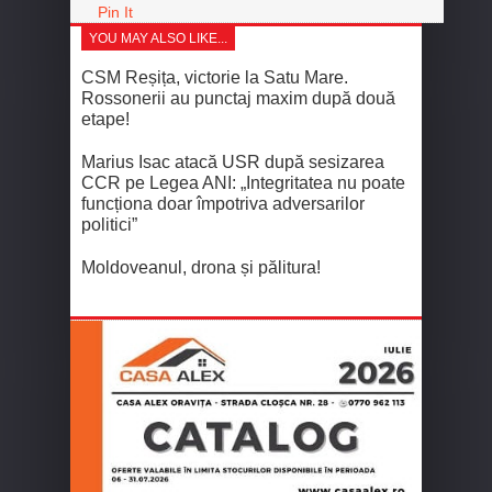
Pin It
YOU MAY ALSO LIKE...
CSM Reșița, victorie la Satu Mare.
Rossonerii au punctaj maxim după două
etape!
Marius Isac atacă USR după sesizarea
CCR pe Legea ANI: „Integritatea nu poate
funcționa doar împotriva adversarilor
politici”
Moldoveanul, drona și pălitura!