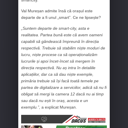
smartcity.
Val Mureșan admite însă că orașul este
departe de a fi unul „smart”. Ce ne lipsește?
„Suntem departe de smart-city, asta e
realitatea. Partea bună este că avem oameni
capabili să gândească împreună în direcția
respectivă. Trebuie să stabilim niște moduri de
lucru, niște procese ca să operaționalizăm
lucrurile și apoi încet-încet să mergem în
direcția respectivă. Nu aș intra în detaliile
aplicațiilor, dar ca să dau niște exemple,
primăria trebuie să își facă toată temele pe
partea de digitalizare a serviciilor, adică să nu fi
obligat să mergi la camera 12 dacă nu ai timp
sau dacă nu ești în oraș, acesta e un
exemplu.”,
a explicat Mureșan.