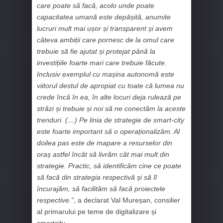
care poate să facă, acolo unde poate
capacitatea umană este depășită, anumite
lucruri mult mai ușor și transparent și avem
câteva ambiții care pornesc de la omul care
trebuie să fie ajutat și protejat până la
investițiile foarte mari care trebuie făcute.
Inclusiv exemplul cu mașina autonomă este
viitorul destul de apropiat cu toate că lumea nu
crede încă în ea, în alte locuri deja rulează pe
străzi și trebuie și noi să ne conectăm la aceste
trenduri. (…) Pe linia de strategie de smart-city
este foarte important să o operaționalizăm. Al
doilea pas este de mapare a resurselor din
oraș astfel încât să livrăm cât mai mult din
strategie. Practic, să identificăm cine ce poate
să facă din strategia respectivă și să îl
încurajăm, să facilităm să facă proiectele
respective.
”
, a declarat Val Mureșan, consilier
al primarului pe teme de digitalizare și