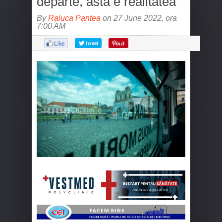
departe, asta e realitatea”
By
Raluca Pantea
on 27 June 2022, ora
7:00 AM