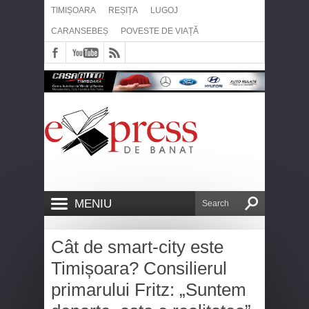
TIMIȘOARA
REȘIȚA
LUGOJ
CARANSEBEȘ
POVESTE DE VIAȚĂ
MENIU
Cât de smart-city este
Timișoara? Consilierul
primarului Fritz: „Suntem