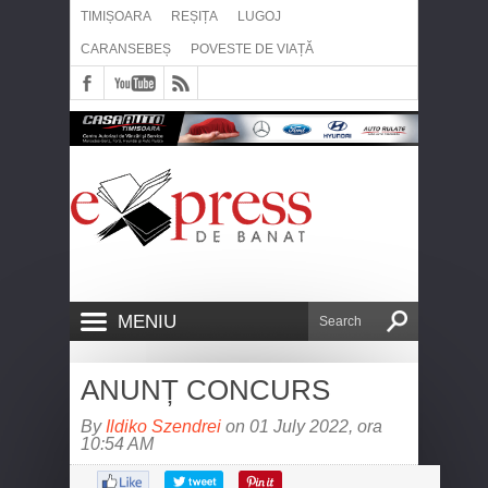
TIMIȘOARA
REȘIȚA
LUGOJ
CARANSEBEȘ
POVESTE DE VIAȚĂ
MENIU
ANUNȚ CONCURS
By
Ildiko Szendrei
on 01 July 2022, ora
10:54 AM