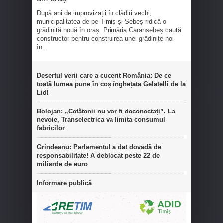
După ani de improvizații în clădiri vechi,
municipalitatea de pe Timiș și Sebeș ridică o
grădiniță nouă în oraș. Primăria Caransebeș caută
constructor pentru construirea unei grădinițe noi
în...
Desertul verii care a cucerit România: De ce
toată lumea pune în coș înghețata Gelatelli de la
Lidl
Bolojan: „Cetățenii nu vor fi deconectați”. La
nevoie, Transelectrica va limita consumul
fabricilor
Grindeanu: Parlamentul a dat dovadă de
responsabilitate! A deblocat peste 22 de
miliarde de euro
Informare publică