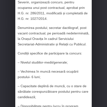
Severin, organizează concurs, pentru
ocuparea unui post contractual, aprobat prin
H.G. nr. 286/2011, modificată și completată de
H.G. nr. 1027/2014.
Denumirea postului; secretar dactilograf, post
vacant contractual, pe perioadă nedeterminată,
la Orașul Oravița în cadrul Serviciului
Secretariat-Administrativ și Relații cu Publicul.
Condiții specifice de participare la concurs:
– Nivelul studiilor-medii/generale;
– Vechimea în muncă necesară ocupării
postului- 6 luni;
– Capacitate deplină de muncă, cu o stare de
sănătate corespunzătoare postului pentru care
candidează;
– Disponibilitate pentru lucru în program