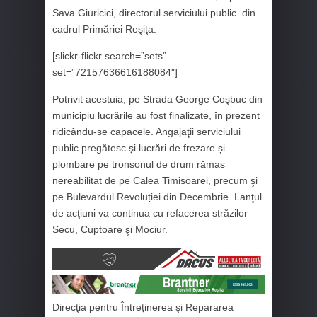
Sava Giuricici, directorul serviciului public din
cadrul Primăriei Reşiţa.
[slickr-flickr search=”sets”
set=”72157636616188084″]
Potrivit acestuia, pe Strada George Coşbuc din
municipiu lucrările au fost finalizate, în prezent
ridicându-se capacele. Angajaţii serviciului
public pregătesc şi lucrări de frezare și
plombare pe tronsonul de drum rămas
nereabilitat de pe Calea Timișoarei, precum şi
pe Bulevardul Revoluției din Decembrie. Lanţul
de acţiuni va continua cu refacerea străzilor
Secu, Cuptoare şi Mociur.
Direcţia pentru Întreţinerea şi Repararea