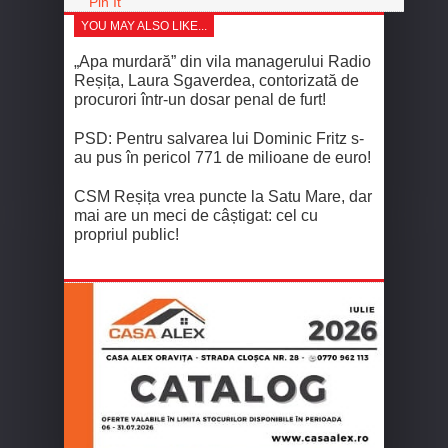
Pin It
YOU MAY ALSO LIKE...
„Apa murdară” din vila managerului Radio
Reșița, Laura Sgaverdea, contorizată de
procurori într-un dosar penal de furt!
PSD: Pentru salvarea lui Dominic Fritz s-
au pus în pericol 771 de milioane de euro!
CSM Reșița vrea puncte la Satu Mare, dar
mai are un meci de câștigat: cel cu
propriul public!