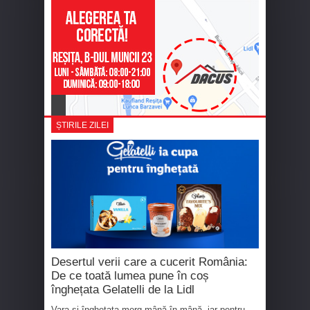
ȘTIRILE ZILEI
Desertul verii care a cucerit România:
De ce toată lumea pune în coș
înghețata Gelatelli de la Lidl
Vara și înghețata merg mână în mână, iar pentru