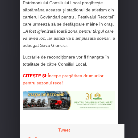
Patrimoniului Consiliului Local pregăteşte
săptămâna aceasta şi stadionul de atletism din
cartierul Govândari pentru ,,Festivalul Recoltei”
care urmează să se desfăşoare mâine în oraş.
,,
A fost igienizată toată zona pentru târgul care
va avea loc, iar astăzi va fi amplasată scena
”, a
adăugat Sava Giuricici.
Lucrările de recondiționare vor fi finanțate în
totalitate de către Consiliul Local.
CITEŞTE ŞI:
Începe pregătirea drumurilor
pentru sezonul rece!
Tweet