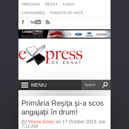
TIMIȘOARA
REȘIȚA
LUGOJ
CARANSEBEȘ
POVESTE DE VIAȚĂ
MENIU
Primăria Reşiţa şi-a scos
angajaţii în drum!
By
Vesna Simici
on 17 October 2013, ora
7:11 AM