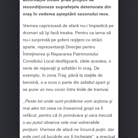
recondiţioneze suprafeţele deteriorate din
oraş în vederea aşteptării sezonului rece.
Vremea capricioasă de afară nu-i împiedică pe
drumari să îşi facă treaba. Pentru ca iarna să
nu-i surprindă pe şoferii reşiţeni cu străzi
sparte, reprezentanţii Direcţiei pentru
Întreţinerea şi Repararea Patrimoniului
Consiliului Local desfăşoară, zilele acestea, o
serie de reparaţii şi asfaltări în oraş. De
exemplu, în zona Triaj, până la staţiile de
benzină, s-a scos o parte din asfaltul spart şi
se pune un nou covor între liniile de tramvai.
,,
Peste tot unde sunt probleme vom acţiona şi
mai ales tot ceea ce înseamnă gropi va fi
refăcut, pentru că în primăvara şi vara trecută
s-au putut observa cele mai vulnerabile
porţiuni. Vremea de afară ne încurcă puţin, dar
este cert că lucrările vor fi încheiate
”, a precizat