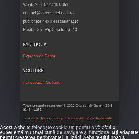
WhatsApp: 0723.101.061
contact@expressdebanat.ro
publicitate@expressdebanat.ro
Reșița, Str. Făgărașului Nr. 10
FACEBOOK
Express de Banat
YOUTUBE
Acceseaza YouTube
Toate drepturile rezervate. © 2025 Express de Banat. ISSN
2248 – 1281
Timișoara
Reșița
Lugoj
Caransebeș
Poveste de viață
Acest website folosește cookie-uri pentru a vă oferi o
experiență mult mai bună de navigare și funcționalități adaptate
pentru creșterea perfomanței utilizării website-ului nostru.