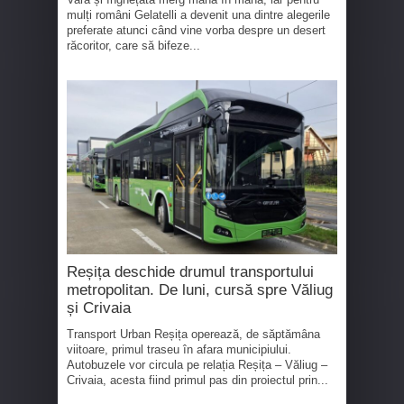
mulți români Gelatelli a devenit una dintre alegerile
preferate atunci când vine vorba despre un desert
răcoritor, care să bifeze...
Reșița deschide drumul transportului
metropolitan. De luni, cursă spre Văliug
și Crivaia
Transport Urban Reșița operează, de săptămâna
viitoare, primul traseu în afara municipiului.
Autobuzele vor circula pe relația Reșița – Văliug –
Crivaia, acesta fiind primul pas din proiectul prin...