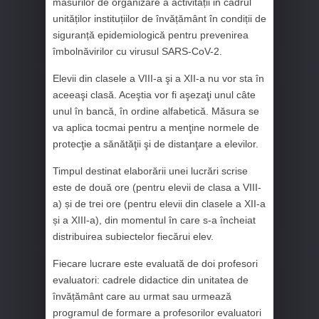
măsurilor de organizare a activității in cadrul
unităților instituțiilor de învățământ în condiții de
siguranță epidemiologică pentru prevenirea
îmbolnăvirilor cu virusul SARS-CoV-2.
Elevii din clasele a VIII-a şi a XII-a nu vor sta în
aceeaşi clasă. Aceştia vor fi aşezaţi unul câte
unul în bancă, în ordine alfabetică. Măsura se
va aplica tocmai pentru a menţine normele de
protecţie a sănătăţii şi de distanţare a elevilor.
Timpul destinat elaborării unei lucrări scrise
este de două ore (pentru elevii de clasa a VIII-
a) și de trei ore (pentru elevii din clasele a XII-a
și a XIII-a), din momentul în care s-a încheiat
distribuirea subiectelor fiecărui elev.
Fiecare lucrare este evaluată de doi profesori
evaluatori: cadrele didactice din unitatea de
învățământ care au urmat sau urmează
programul de formare a profesorilor evaluatori