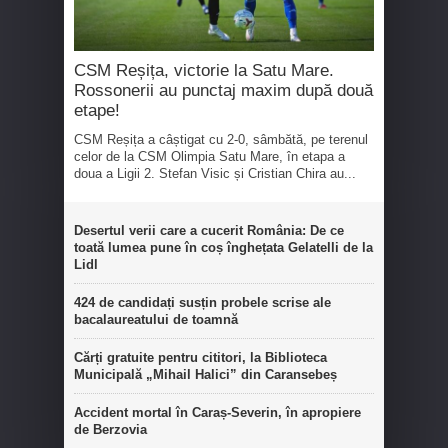
CSM Reșița, victorie la Satu Mare.
Rossonerii au punctaj maxim după două
etape!
CSM Reșița a câștigat cu 2-0, sâmbătă, pe terenul
celor de la CSM Olimpia Satu Mare, în etapa a
doua a Ligii 2. Stefan Visic și Cristian Chira au...
Desertul verii care a cucerit România: De ce
toată lumea pune în coș înghețata Gelatelli de la
Lidl
424 de candidați susțin probele scrise ale
bacalaureatului de toamnă
Cărți gratuite pentru cititori, la Biblioteca
Municipală „Mihail Halici” din Caransebeș
Accident mortal în Caraș-Severin, în apropiere
de Berzovia