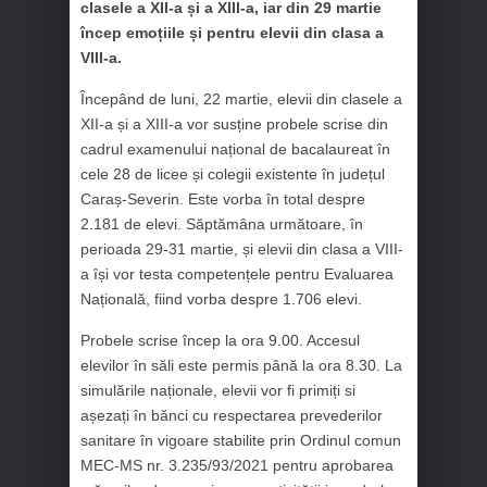
clasele a XII-a și a XIII-a, iar din 29 martie
încep emoțiile și pentru elevii din clasa a
VIII-a.
Începând de luni, 22 martie, elevii din clasele a
XII-a și a XIII-a vor susține probele scrise din
cadrul examenului național de bacalaureat în
cele 28 de licee și colegii existente în județul
Caraș-Severin. Este vorba în total despre
2.181 de elevi. Săptămâna următoare, în
perioada 29-31 martie, și elevii din clasa a VIII-
a își vor testa competențele pentru Evaluarea
Națională, fiind vorba despre 1.706 elevi.
Probele scrise încep la ora 9.00. Accesul
elevilor în săli este permis până la ora 8.30. La
simulările naționale, elevii vor fi primiți si
așezați în bănci cu respectarea prevederilor
sanitare în vigoare stabilite prin Ordinul comun
MEC-MS nr. 3.235/93/2021 pentru aprobarea