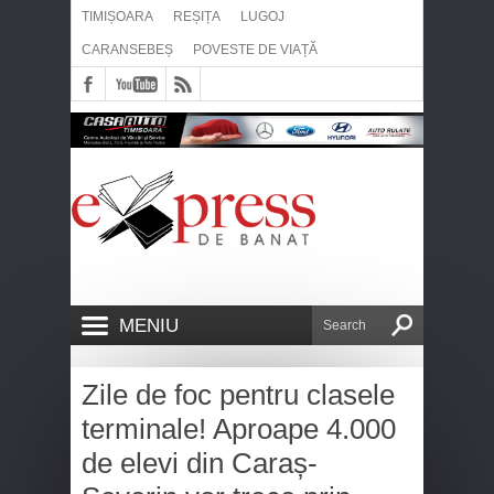
TIMIȘOARA
REȘIȚA
LUGOJ
CARANSEBEȘ
POVESTE DE VIAȚĂ
MENIU
Zile de foc pentru clasele
terminale! Aproape 4.000
de elevi din Caraș-