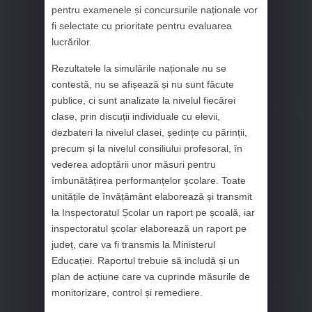
pentru examenele și concursurile naționale vor
fi selectate cu prioritate pentru evaluarea
lucrărilor.
Rezultatele la simulările naționale nu se
contestă, nu se afișează și nu sunt făcute
publice, ci sunt analizate la nivelul fiecărei
clase, prin discuții individuale cu elevii,
dezbateri la nivelul clasei, ședințe cu părinții,
precum și la nivelul consiliului profesoral, în
vederea adoptării unor măsuri pentru
îmbunătățirea performanțelor școlare. Toate
unitățile de învățământ elaborează și transmit
la Inspectoratul Școlar un raport pe școală, iar
inspectoratul școlar elaborează un raport pe
județ, care va fi transmis la Ministerul
Educației. Raportul trebuie să includă și un
plan de acțiune care va cuprinde măsurile de
monitorizare, control și remediere.