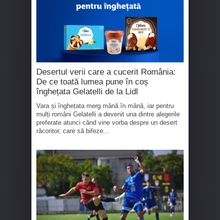
Desertul verii care a cucerit România:
De ce toată lumea pune în coș
înghețata Gelatelli de la Lidl
Vara și înghețata merg mână în mână, iar pentru
mulți români Gelatelli a devenit una dintre alegerile
preferate atunci când vine vorba despre un desert
răcoritor, care să bifeze...