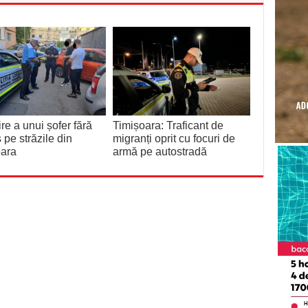
re a unui șofer fără
Timișoara: Traficant de
 pe străzile din
migranți oprit cu focuri de
oara
armă pe autostradă