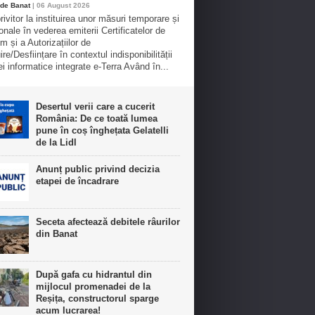
de Banat
| 06 August 2026
rivitor la instituirea unor măsuri temporare și
onale în vederea emiterii Certificatelor de
m și a Autorizațiilor de
re/Desființare în contextul indisponibilității
ei informatice integrate e-Terra Având în...
Desertul verii care a cucerit
România: De ce toată lumea
pune în coș înghețata Gelatelli
de la Lidl
Anunț public privind decizia
etapei de încadrare
Seceta afectează debitele râurilor
din Banat
După gafa cu hidrantul din
mijlocul promenadei de la
Reșița, constructorul sparge
acum lucrarea!