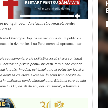
e polițștii locali. A refuzat să oprească pentru
 viteză.
e strada Gheorghe Doja pe un sector de drum public cu
u excepţia riveranilor. I-au făcut semn să oprească, dar
 regulamentare ale polițiștilor locali și și-a continuat
 inclusiv pe pistele pentru bicicliști, fără a ține cont de
nți la trafic. Imediat, echipajul auto al polițiștilor locali a
se deplasa cu viteză excesivă. În scurt timp aceștia au
 și imobilizarea conducătorului auto. Bărbatul care se afla
soana lui I.D., de 30 de ani, din Timișoara”,
a transmis