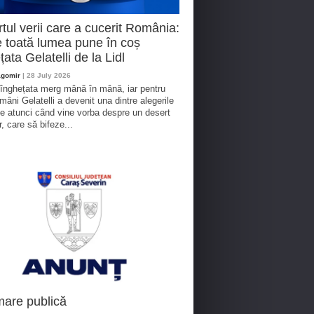
tul verii care a cucerit România:
 toată lumea pune în coș
țata Gelatelli de la Lidl
agomir
| 28 July 2026
 înghețata merg mână în mână, iar pentru
omâni Gelatelli a devenit una dintre alegerile
te atunci când vine vorba despre un desert
r, care să bifeze...
mare publică