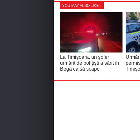
YOU MAY ALSO LIKE...
La Timișoara, un șofer
Urmări
urmărit de polițiști a sărit în
permis
Bega ca să scape
Timiș