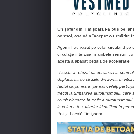
Un șofer din Timișoara i-a pus pe jar p
control, așa că a început o urmărire în
Agenții l-au văzut pe șofer circulând p
circulația interzisă în ambele sensuri, c
acesta a apăsat pedala de accelerație.
„Acesta a refuzat să oprească la semnalele
deplasarea pe străzile din zonă, în viteză,
faptul că punea în pericol ceilalți participa
trecut la urmărirea autoturismului, care 
reușit blocarea în trafic a autoturismului
la volan a fost ulterior identificat în per
Poliția Locală Timișoara.