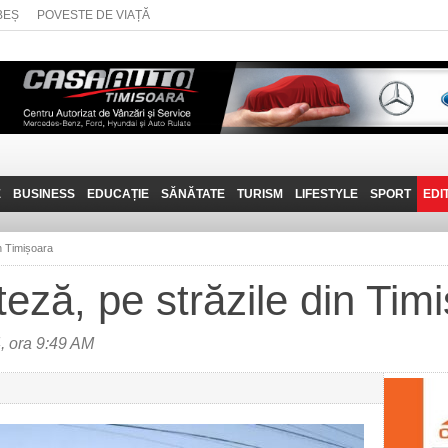
BEȘ
POVESTE DE VIAȚĂ
E
BUSINESS
EDUCAȚIE
SĂNĂTATE
TURISM
LIFESTYLE
SPORT
EDI
JOB-URI
PRIN MUNȚII
POVESTE DE VIAȚĂ
D
BANATULUI
in Timișoara
TEHNIT
VISIT CARAȘ-SEVERIN
teză, pe străzile din Tim
FANTASTICUL BANAT
TRAVEL VLOG
, ora 9:49 AM