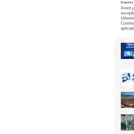
Express 
Anunț p
excepți
Urbanis
Construi
aplicați