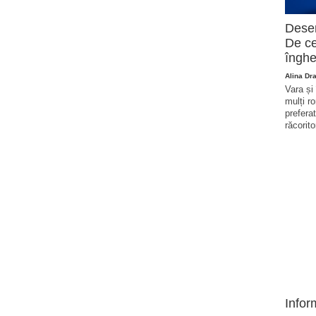
Deser
De ce
înghe
Alina Dr
Vara și
mulți r
prefera
răcorito
Infor