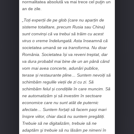
normalitatea absolută va mai trece cel puţin un
an de zile.
„Toți experții de pe glob (care nu aparțin de
sisteme totalitare, precum Rusia sau China)
sunt convinși că va trebui să trăim cu acest
virus o vreme îndelungată. Asta înseamnă că
societatea umană se va transforma. Nu doar
România. Societatea își va reveni treptat, dar
va dura probabil mai bine de un an până când
vom mai avea concerte, adunări publice,
terase și restaurante pline… Suntem nevoiți să
schimbăm regulile vieții de zi cu zi. Să
schimbăm felul și condițiile în care muncim. Să
ne automatizăm și să investim în sectoare
economice care nu sunt atât de puternic
afectate… Suntem forțați să facem pași mari
înspre viitor, chiar dacă nu suntem pregătiți.
Trebuie să ne digitalizăm, trebuie să ne
adaptăm şi trebuie să nu lăsăm pe nimeni în