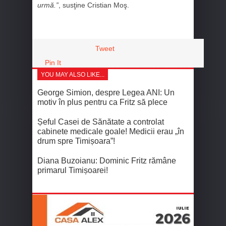
urmă.”
, susţine Cristian Moş.
Tweet
Pin It
YOU MAY ALSO LIKE...
George Simion, despre Legea ANI: Un
motiv în plus pentru ca Fritz să plece
Șeful Casei de Sănătate a controlat
cabinete medicale goale! Medicii erau „în
drum spre Timișoara”!
Diana Buzoianu: Dominic Fritz rămâne
primarul Timișoarei!