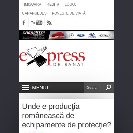
TIMIȘOARA
REȘIȚA
LUGOJ
CARANSEBEȘ
POVESTE DE VIAȚĂ
MENIU
Unde e producţia
românească de
echipamente de protecţie?