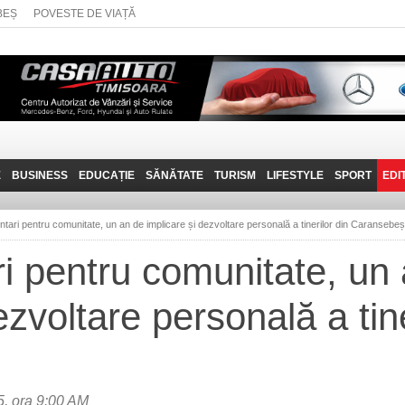
BEȘ
POVESTE DE VIAȚĂ
E
BUSINESS
EDUCAȚIE
SĂNĂTATE
TURISM
LIFESTYLE
SPORT
EDI
JOB-URI
PRIN MUNȚII
POVESTE DE VIAȚĂ
D
BANATULUI
untari pentru comunitate, un an de implicare și dezvoltare personală a tinerilor din Caransebeș
TEHNIT
VISIT CARAȘ-SEVERIN
ri pentru comunitate, un
FANTASTICUL BANAT
ezvoltare personală a tine
TRAVEL VLOG
, ora 9:00 AM