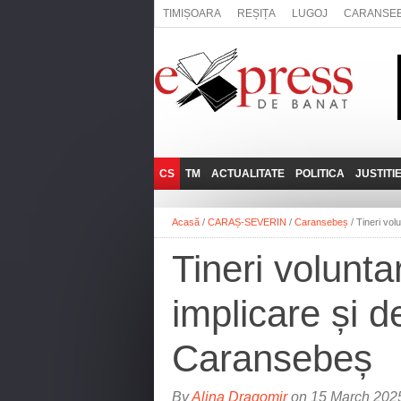
TIMIȘOARA
REȘIȚA
LUGOJ
CARANSE
CS
TM
ACTUALITATE
POLITICA
JUSTITI
REȘIȚA
LUGOJ
ADMINISTRATIE
EXPRESSLIVE
Acasă
/
CARAȘ-SEVERIN
/
Caransebeș
/
Tineri vol
CARANSEBEȘ
TIMIȘOARA
NAȚIONAL
INTERVIURILE
EXPRESS
Tineri volunta
ANINA
SOCIAL
BĂILE HERCULANE
UTILE
implicare și d
BOCŞA
MOLDOVA NOUĂ
Caransebeș
ORAVIȚA
OȚELU ROŞU
By
Alina Dragomir
on 15 March 2025