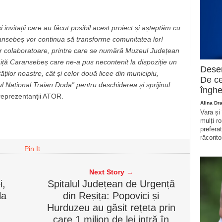
 și invitații care au făcut posibil acest proiect și așteptăm cu
ansebeș vor continua să transforme comunitatea lor!
lor colaboratoare, printre care se numără Muzeul Județean
iță Caransebeș care ne-a pus necontenit la dispoziție un
Deser
ăților noastre, cât și celor două licee din municipiu,
De ce
ul Național Traian Doda” pentru deschiderea și sprijinul
înghe
reprezentanții ATOR.
Alina Dr
Vara și
mulți r
prefera
răcorito
Pin It
Next Story →
i,
Spitalul Județean de Urgență
la
din Reșița: Popovici și
Hurduzeu au găsit rețeta prin
care 1 milion de lei intră în