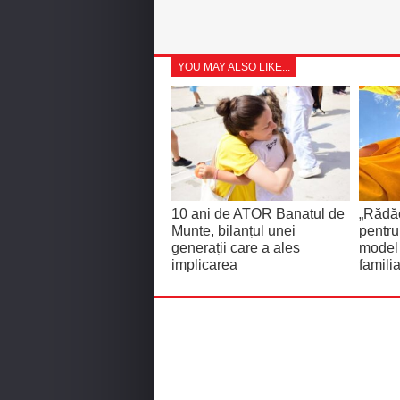
YOU MAY ALSO LIKE...
10 ani de ATOR Banatul de
„Rădăc
Munte, bilanțul unei
pentru
generații care a ales
model 
implicarea
familia