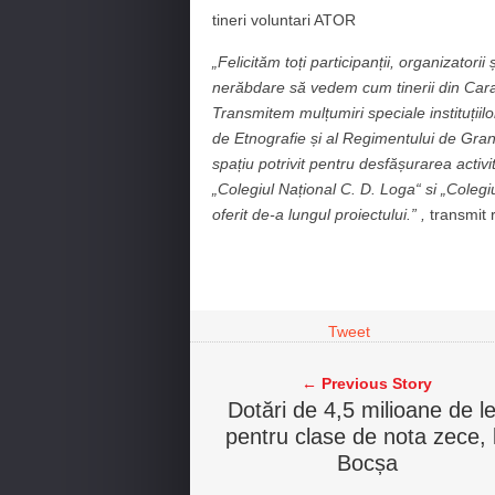
tineri voluntari ATOR
„Felicităm toți participanții, organizatorii
nerăbdare să vedem cum tinerii din Car
Transmitem mulțumiri speciale instituții
de Etnografie și al Regimentului de Gran
spațiu potrivit pentru desfășurarea activit
„Colegiul Național C. D. Loga“ si „Colegi
oferit de-a lungul proiectului.” ,
transmit 
Tweet
← Previous Story
Dotări de 4,5 milioane de le
pentru clase de nota zece, 
Bocșa