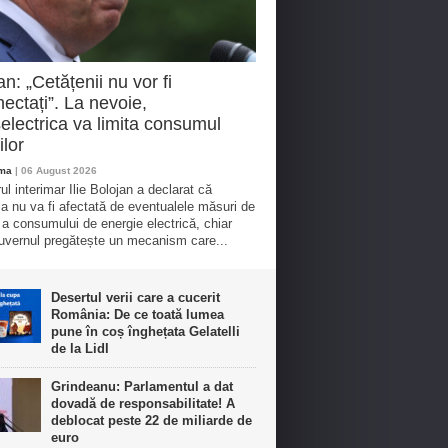
an: „Cetățenii nu vor fi
ectați”. La nevoie,
electrica va limita consumul
ilor
oma
| 06 August 2026
ul interimar Ilie Bolojan a declarat că
ia nu va fi afectată de eventualele măsuri de
e a consumului de energie electrică, chiar
vernul pregătește un mecanism care...
Desertul verii care a cucerit
România: De ce toată lumea
pune în coș înghețata Gelatelli
de la Lidl
Grindeanu: Parlamentul a dat
dovadă de responsabilitate! A
deblocat peste 22 de miliarde de
euro