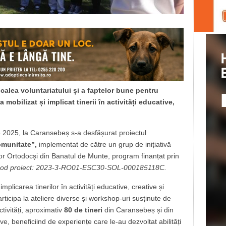
calea voluntariatului și a faptelor bune pentru
mobilizat și implicat tinerii în activități educative,
e 2025, la Caransebeș s-a desfășurat proiectul
comunitate”,
implementat de către un grup de inițiativă
lor Ortodocși din Banatul de Munte, program finanțat prin
),cod proiect: 2023-3-RO01-ESC30-SOL-000185118C.
mplicarea tinerilor în activități educative, creative și
rticipa la ateliere diverse și workshop-uri susținute de
ctivități, aproximativ
80 de tineri
din Caransebeș și din
ive, beneficiind de experiențe care le-au dezvoltat abilități