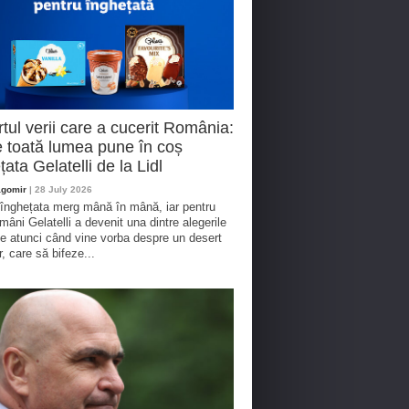
tul verii care a cucerit România:
 toată lumea pune în coș
țata Gelatelli de la Lidl
agomir
| 28 July 2026
 înghețata merg mână în mână, iar pentru
omâni Gelatelli a devenit una dintre alegerile
te atunci când vine vorba despre un desert
r, care să bifeze...