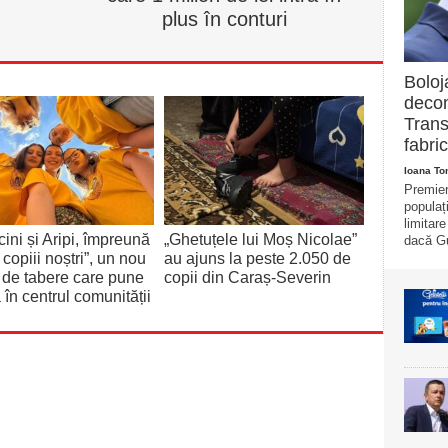
plus în conturi
Boloj
decon
Trans
fabric
Ioana T
Premier
populaț
limitar
ini și Aripi, împreună
„Ghetuțele lui Moș Nicolae”
dacă Gu
 copiii noștri”, un nou
au ajuns la peste 2.050 de
de tabere care pune
copii din Caraș-Severin
 în centrul comunității