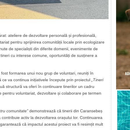
ărat: ateliere de dezvoltare personală și profesională,
ariat pentru sprijinirea comunității locale prin ecologizare
ute de specialiști din diferite domenii, evenimente de
 tineri cu interese comune, oportunități de susținere a
 fost formarea unui nou grup de voluntari, reuniți în
ivă ce va continua inițiativele începute prin proiectul
„Tineri
uă structură va oferi în continuare tinerilor un cadru
e pentru voluntariat, dezvoltare și colaborare pe termen
ntru comunitate”
demonstrează că tinerii din Caransebeș
ă contribuie activ la dezvoltarea orașului lor. Continuarea
arantează că impactul acestui proiect va fi resimțit mult