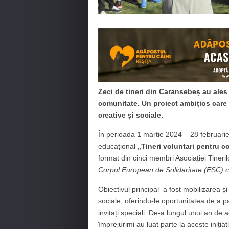
Zeci de tineri din Caransebeș au ales 
comunitate. Un proiect ambițios care a 
creative și sociale.
În perioada 1 martie 2024 – 28 februari
educațional
„Tineri voluntari pentru 
format din cinci membri Asociației Tineri
Corpul European de Solidaritate (ESC
Obiectivul principal a fost mobilizarea și i
sociale, oferindu-le oportunitatea de a pa
invitați speciali. De-a lungul unui an de a
împrejurimi au luat parte la aceste inițiat