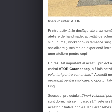
tineri voluntari ATOR
Printre activitățile desfășurate s-au num
ateliere de handmade, activități de volunt
și nu numai, workshop-uri tematice susțin
socializare și schimb de experiență între
unor ateliere pentru copii.
Un rezultat important al acestui proiect a
cadrul
ATOR Caransebeș
, o filială act
voluntari pentru comunitate”
. Această no
organizat pentru implicare, o oportunitat
lung.
Succesul proiectului
„Tineri voluntari pe
sunt dornici să se implice, să învețe și s
acestor inițiative prin ATOR Caransebeș g