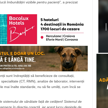
ducă îmbunătățiri vizibile pentru pacienți”,
a precizat
i sunt îndreptățiți să beneficieze de consultații,
specialitate (CT, RMN), analize de laborator, intervenții
 cele mai înalte standarde, nu să fie umiliți, cum încă se
 ale sistemului de sănătate față de cetățeni! Sistemul de
anseze în direcția corectă, iar acest lucru depinde de