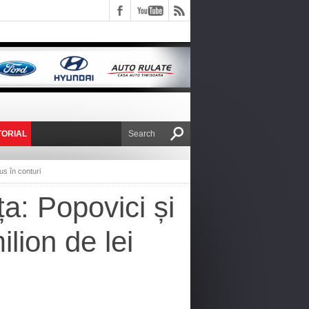
TORIAL
E VICTOR NAFIRU
us în conturi
a: Popovici și
lion de lei