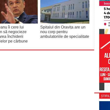
anu îi cere lui
Spitalul din Oravița are un
an să negocieze
nou corp pentru
ea închiderii
ambulatoriile de specialitate
lelor pe cărbune
ȘTIRIL