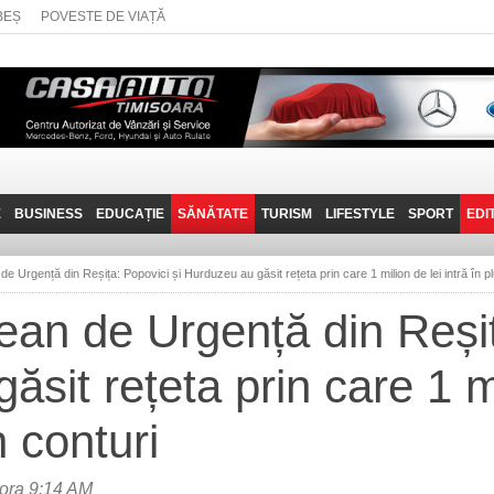
BEȘ
POVESTE DE VIAȚĂ
E
BUSINESS
EDUCAȚIE
SĂNĂTATE
TURISM
LIFESTYLE
SPORT
EDI
JOB-URI
PRIN MUNȚII
POVESTE DE VIAȚĂ
D
BANATULUI
de Urgență din Reșița: Popovici și Hurduzeu au găsit rețeta prin care 1 milion de lei intră în pl
TEHNIT
VISIT CARAȘ-SEVERIN
țean de Urgență din Reșiț
FANTASTICUL BANAT
sit rețeta prin care 1 mi
TRAVEL VLOG
n conturi
ora 9:14 AM