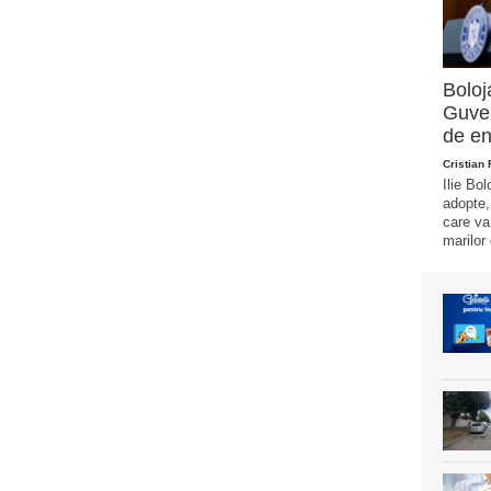
Boloj
Guver
de en
Cristian
Ilie Bo
adopte,
care va
marilor