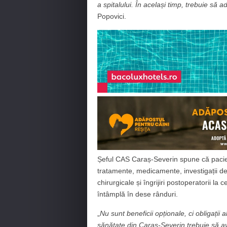
a spitalului. În același timp, trebuie să a
Popovici.
Șeful CAS Caraș-Severin spune că pacienți
tratamente, medicamente, investigații de 
chirurgicale și îngrijiri postoperatorii la
întâmplă în dese rânduri.
„
Nu sunt beneficii opționale, ci obligații
sănătate din Caraș-Severin trebuie să av