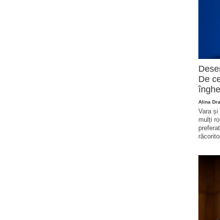
Deser
De ce
înghe
Alina Dr
Vara și
mulți r
prefera
răcorito