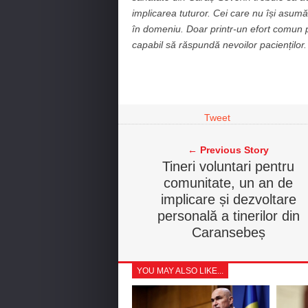
implicarea tuturor. Cei care nu își asumă
în domeniu. Doar printr-un efort comun p
capabil să răspundă nevoilor pacienților
Tweet
← Previous Story
Tineri voluntari pentru
comunitate, un an de
implicare și dezvoltare
personală a tinerilor din
Caransebeș
YOU MAY ALSO LIKE...