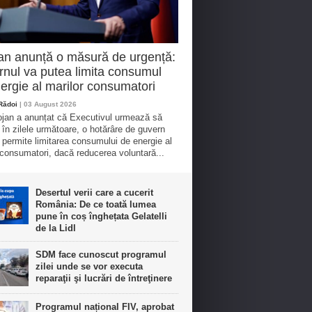
an anunță o măsură de urgență:
nul va putea limita consumul
ergie al marilor consumatori
 Rădoi
| 03 August 2026
lojan a anunțat că Executivul urmează să
 în zilele următoare, o hotărâre de guvern
 permite limitarea consumului de energie al
 consumatori, dacă reducerea voluntară...
Desertul verii care a cucerit
România: De ce toată lumea
pune în coș înghețata Gelatelli
de la Lidl
SDM face cunoscut programul
zilei unde se vor executa
reparaţii şi lucrări de întreţinere
Programul național FIV, aprobat