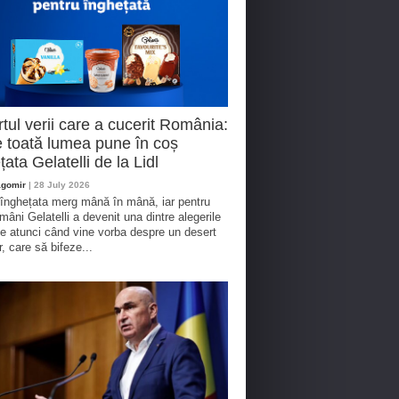
tul verii care a cucerit România:
 toată lumea pune în coș
țata Gelatelli de la Lidl
agomir
| 28 July 2026
 înghețata merg mână în mână, iar pentru
omâni Gelatelli a devenit una dintre alegerile
te atunci când vine vorba despre un desert
r, care să bifeze...