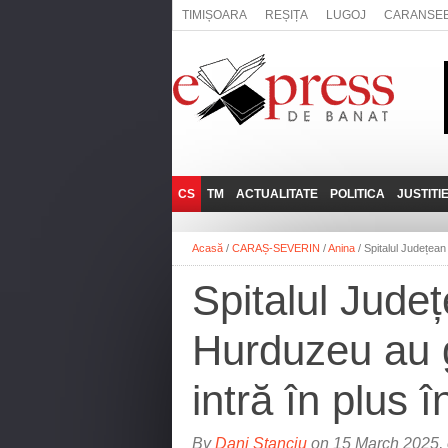
TIMIȘOARA
REȘIȚA
LUGOJ
CARANSE
CS
TM
ACTUALITATE
POLITICA
JUSTITI
REȘIȚA
LUGOJ
ADMINISTRATIE
EXPRESSLIVE
Acasă
/
CARAȘ-SEVERIN
/
Anina
/
Spitalul Județean 
CARANSEBEȘ
TIMIȘOARA
NAȚIONAL
INTERVIURILE
EXPRESS
Spitalul Jude
ANINA
SOCIAL
BĂILE HERCULANE
UTILE
Hurduzeu au gă
BOCŞA
MOLDOVA NOUĂ
intră în plus î
ORAVIȚA
OȚELU ROŞU
By
Dani Stanciu
on 15 March 2025, 