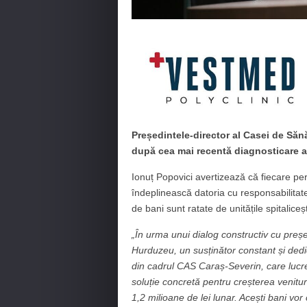
Președintele-director al Casei de Să
după cea mai recentă diagnosticare a 
Ionuț Popovici avertizează că fiecare per
îndeplinească datoria cu responsabilitat
de bani sunt ratate de unitățile spitaliceș
„În urma unui dialog constructiv cu preșe
Hurduzeu, un susținător constant și dedic
din cadrul CAS Caraș-Severin, care lucrea
soluție concretă pentru creșterea venitu
1,2 milioane de lei lunar. Acești bani vor c