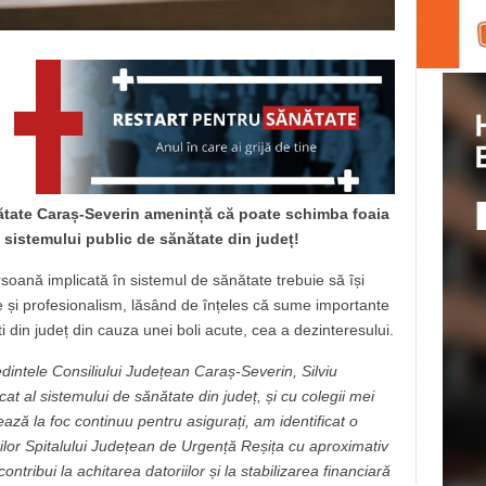
nătate Caraș-Severin amenință că poate schimba foaia
sistemului public de sănătate din județ!
soană implicată în sistemul de sănătate trebuie să își
e și profesionalism, lăsând de înțeles că sume importante
ti din județ din cauza unei boli acute, cea a dezinteresului.
dintele Consiliului Județean Caraș-Severin, Silviu
at al sistemului de sănătate din județ, și cu colegii mei
ză la foc continuu pentru asigurați, am identificat o
rilor Spitalului Județean de Urgență Reșița cu aproximativ
ontribui la achitarea datoriilor și la stabilizarea financiară