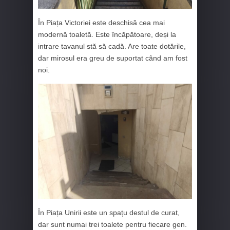
În Piața Victoriei este deschisă cea mai
modernă toaletă. Este încăpătoare, deși la
intrare tavanul stă să cadă. Are toate dotările,
dar mirosul era greu de suportat când am fost
noi.
În Piața Unirii este un spațu destul de curat,
dar sunt numai trei toalete pentru fiecare gen.