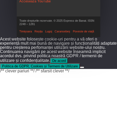
Acceseaza YouTube
Toate drepturile rezervate. © 2025 Express de Banat. ISSN
2248 – 1281
Timișoara
Reșița
Lugoj
Caransebeș
Poveste de viață
Acest website folosește cookie-uri pentru a vă oferi o
experiență mult mai bună de navigare și funcționalități adaptate
pentru creșterea perfomanței utilizării website-ului nostru.
Continuarea navigării pe acest website înseamnă implicit
acordul dvs. privind politica noastră GDPR / termenii de
utilizare și confidențialitate.
De acord
Politica de GDPR, Cookies și Termeni de Utilizare
/** clever pariuri **/
/** sfarsit clever **/