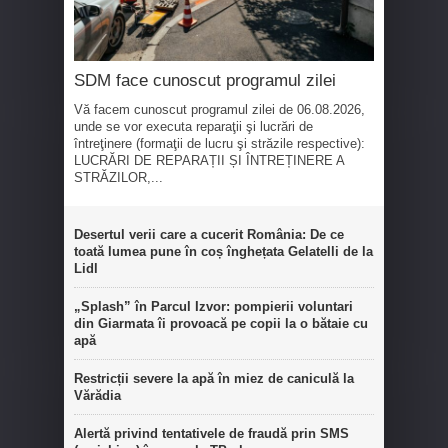
SDM face cunoscut programul zilei
Vă facem cunoscut programul zilei de 06.08.2026,
unde se vor executa reparaţii şi lucrări de
întreţinere (formaţii de lucru şi străzile respective):
LUCRĂRI DE REPARAȚII ȘI ÎNTREȚINERE A
STRĂZILOR,...
Desertul verii care a cucerit România: De ce
toată lumea pune în coș înghețata Gelatelli de la
Lidl
„Splash” în Parcul Izvor: pompierii voluntari
din Giarmata îi provoacă pe copii la o bătaie cu
apă
Restricții severe la apă în miez de caniculă la
Vărădia
Alertă privind tentativele de fraudă prin SMS