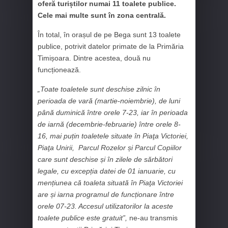
oferă turiștilor numai 11 toalete publice.
Cele mai multe sunt în zona centrală.
În total, în orașul de pe Bega sunt 13 toalete
publice, potrivit datelor primate de la Primăria
Timișoara. Dintre acestea, două nu
funcționează.
„Toate toaletele sunt deschise zilnic în
perioada de vară (martie-noiembrie), de luni
până duminică între orele 7-23, iar în perioada
de iarnă (decembrie-februarie) între orele 8-
16, mai puțin toaletele situate în Piaţa Victoriei,
Piaţa Unirii, Parcul Rozelor și Parcul Copiilor
care sunt deschise și în zilele de sărbători
legale, cu excepția datei de 01 ianuarie, cu
mențiunea că toaleta situată în Piaţa Victoriei
are și iarna programul de funcționare între
orele 07-23. Accesul utilizatorilor la aceste
toalete publice este gratuit”,
ne-au transmis