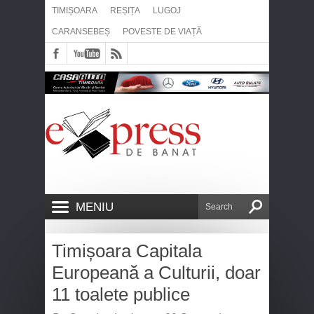
TIMIȘOARA
REȘIȚA
LUGOJ
CARANSEBEȘ
POVESTE DE VIAȚĂ
MENIU
Timișoara Capitala
Europeană a Culturii, doar
11 toalete publice