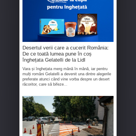
Desertul verii care a cucerit România:
De ce toată lumea pune în coș
înghețata Gelatelli de la Lidl
Vara și înghețata merg mână în mână, iar pentru
mulți români Gelatelli a devenit una dintre alegerile
preferate atunci când vine vorba despre un desert
răcoritor, care să bifeze...