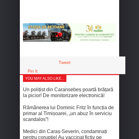
Tweet
Pin It
YOU MAY ALSO LIKE...
Un polițist din Caransebeș poartă brățară
la picior! De monitorizare electronică!
Rămânerea lui Dominic Fritz în funcția de
primar al Timișoarei, „un abuz în serviciu
scandalos”!
Medici din Caraș-Severin, condamnați
pentru corupție! Au vaccinat fictiv pe