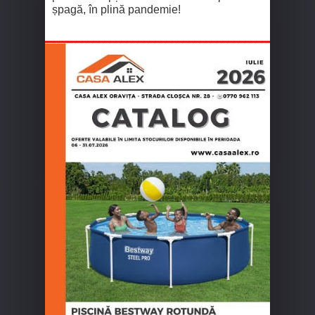
șpagă, în plină pandemie!