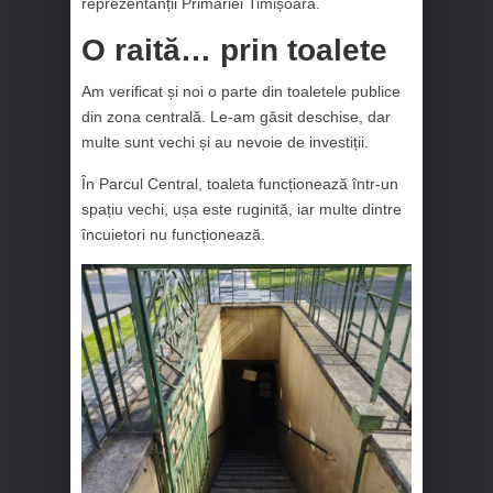
reprezentanții Primăriei Timișoara.
O raită… prin toalete
Am verificat și noi o parte din toaletele publice
din zona centrală. Le-am găsit deschise, dar
multe sunt vechi și au nevoie de investiții.
În Parcul Central, toaleta funcționează într-un
spațiu vechi, ușa este ruginită, iar multe dintre
încuietori nu funcționează.