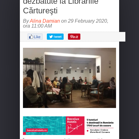
dezbătute la Librăriile
Cărtureşti
By
Alina Damian
on 29 February 2020,
ora 11:00 AM