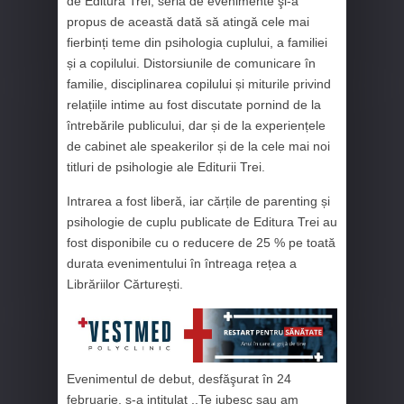
de Editura Trei, seria de evenimente şi-a
propus de această dată să atingă cele mai
fierbinți teme din psihologia cuplului, a familiei
și a copilului. Distorsiunile de comunicare în
familie, disciplinarea copilului și miturile privind
relațiile intime au fost discutate pornind de la
întrebările publicului, dar și de la experiențele
de cabinet ale speakerilor și de la cele mai noi
titluri de psihologie ale Editurii Trei.
Intrarea a fost liberă, iar cărțile de parenting și
psihologie de cuplu publicate de Editura Trei au
fost disponibile cu o reducere de 25 % pe toată
durata evenimentului în întreaga rețea a
Librăriilor Cărturești.
Evenimentul de debut, desfăşurat în 24
februarie, s-a intitulat ,,Te iubesc sau am