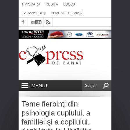
TIMIȘOARA
REȘIȚA
LUGOJ
CARANSEBEȘ
POVESTE DE VIAȚĂ
MENIU
Teme fierbinţi din
psihologia cuplului, a
familiei şi a copilului,