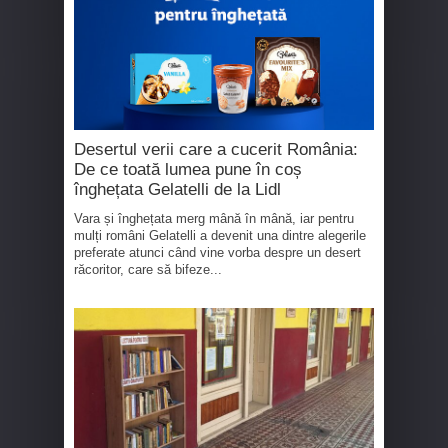
Desertul verii care a cucerit România:
De ce toată lumea pune în coș
înghețata Gelatelli de la Lidl
Vara și înghețata merg mână în mână, iar pentru
mulți români Gelatelli a devenit una dintre alegerile
preferate atunci când vine vorba despre un desert
răcoritor, care să bifeze...