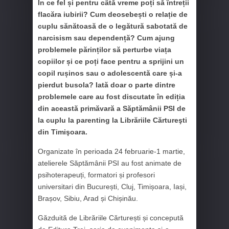
În ce fel și pentru câtă vreme poți să întreții
flacăra iubirii? Cum deosebești o relație de
cuplu sănătoasă de o legătură sabotată de
narcisism sau dependență? Cum ajung
problemele părinților să perturbe viața
copiilor și ce poți face pentru a sprijini un
copil rușinos sau o adolescentă care și-a
pierdut busola? Iată doar o parte dintre
problemele care au fost discutate în ediția
din această primăvară a Săptămânii PSI de
la cuplu la parenting la Librăriile Cărtureşti
din Timişoara.
Organizate în perioada 24 februarie-1 martie,
atelierele Săptămânii PSI au fost animate de
psihoterapeuți, formatori și profesori
universitari din București, Cluj, Timișoara, Iași,
Brașov, Sibiu, Arad și Chișinău.
Găzduită de Librăriile Cărturești și concepută