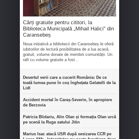
Cărți gratuite pentru cititori, la
Biblioteca Municipală „Mihail Halici” din
Caransebeș
Noua inițiativă a bibliotecii din Caransebeș le oferă
iubitorilor de lectură posibilitatea de a lua acasă,
gratuit, volume donate de membrii comunității. Un
raft cu volume gratuite a fost...
Desertul verii care a cucerit România: De ce
toată lumea pune în coș înghețata Gelatelli de la
Lidl
Accident mortal în Caraș-Severin, în apropiere
de Berzovia
Patricia Blidariu, Alin Olan și formația Olan urcă
pe scenă la Ruga satului Jitin
Marius Isac atacă USR după sesizarea CCR pe