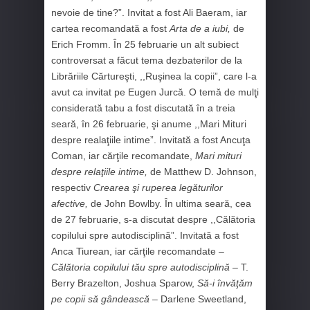
nevoie de tine?”. Invitat a fost Ali Baeram, iar
cartea recomandată a fost
Arta de
a iubi,
de
Erich Fromm. În 25 februarie un alt subiect
controversat a făcut tema dezbaterilor de la
Librăriile Cărtureşti, ,,Ruşinea la copii”, care l-a
avut ca invitat pe Eugen Jurcă. O temă de mulţi
considerată tabu a fost discutată în a treia
seară, în 26 februarie, şi anume ,,Mari Mituri
despre realaţiile intime”. Invitată a fost Ancuţa
Coman, iar cărţile recomandate,
Mari mituri
despre relaţiile intime,
de Matthew D. Johnson,
respectiv
Crearea şi ruperea legăturilor
afective,
de John Bowlby. În ultima seară, cea
de 27 februarie, s-a discutat despre ,,Călătoria
copilului spre autodisciplină”. Invitată a fost
Anca Tiurean, iar cărţile recomandate –
Călătoria copilului tău spre autodisciplină
– T.
Berry Brazelton, Joshua Sparow,
Să-i învăţăm
pe copii să gândească –
Darlene Sweetland,