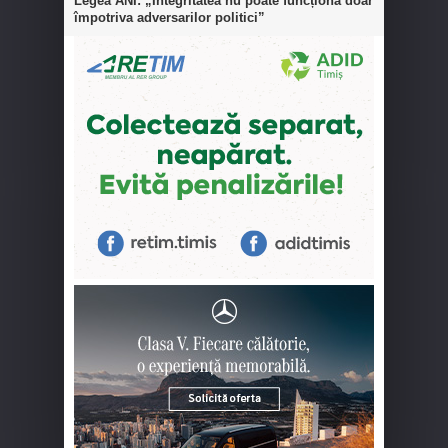
Legea ANI: „Integritatea nu poate funcționa doar
împotriva adversarilor politici”