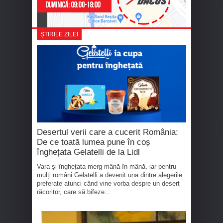
ȘTIRILE ZILEI
Desertul verii care a cucerit România:
De ce toată lumea pune în coș
înghețata Gelatelli de la Lidl
Vara și înghețata merg mână în mână, iar pentru
mulți români Gelatelli a devenit una dintre alegerile
preferate atunci când vine vorba despre un desert
răcoritor, care să bifeze...