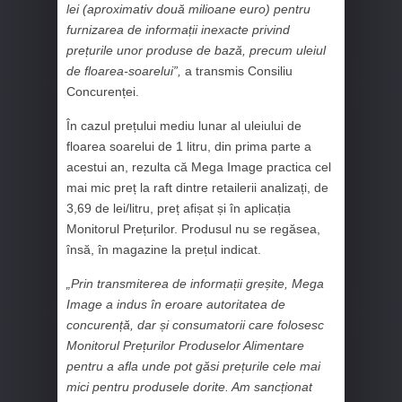
lei (aproximativ două milioane euro) pentru
furnizarea de informații inexacte privind
prețurile unor produse de bază, precum uleiul
de floarea-soarelui”,
a transmis Consiliu
Concurenței.
În cazul prețului mediu lunar al uleiului de
floarea soarelui de 1 litru, din prima parte a
acestui an, rezulta că Mega Image practica cel
mai mic preț la raft dintre retailerii analizați, de
3,69 de lei/litru, preț afișat și în aplicația
Monitorul Prețurilor. Produsul nu se regăsea,
însă, în magazine la prețul indicat.
„Prin transmiterea de informații greșite, Mega
Image a indus în eroare autoritatea de
concurență, dar și consumatorii care folosesc
Monitorul Prețurilor Produselor Alimentare
pentru a afla unde pot găsi prețurile cele mai
mici pentru produsele dorite. Am sancționat