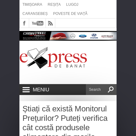
TIMIȘOARA
REȘIȚA
LUGOJ
CARANSEBEȘ
POVESTE DE VIAȚĂ
MENIU
Știați că există Monitorul
Prețurilor? Puteți verifica
cât costă produsele