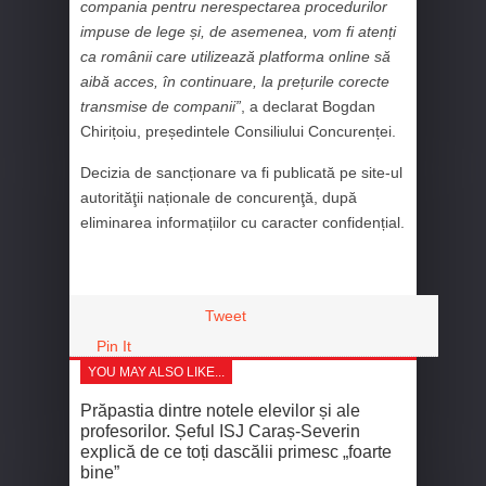
compania pentru nerespectarea procedurilor
impuse de lege și, de asemenea, vom fi atenți
ca românii care utilizează platforma online să
aibă acces, în continuare, la prețurile corecte
transmise de companii”
, a declarat Bogdan
Chirițoiu, președintele Consiliului Concurenței.
Decizia de sancționare va fi publicată pe site-ul
autorităţii naționale de concurenţă, după
eliminarea informațiilor cu caracter confidențial.
Tweet
Pin It
YOU MAY ALSO LIKE...
Prăpastia dintre notele elevilor și ale
profesorilor. Șeful ISJ Caraș-Severin
explică de ce toți dascălii primesc „foarte
bine”