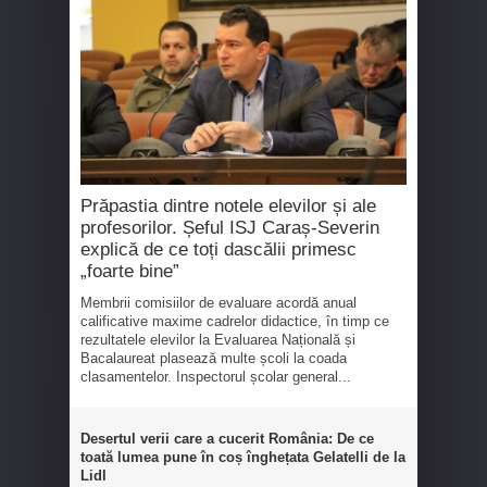
Prăpastia dintre notele elevilor și ale
profesorilor. Șeful ISJ Caraș-Severin
explică de ce toți dascălii primesc
„foarte bine”
Membrii comisiilor de evaluare acordă anual
calificative maxime cadrelor didactice, în timp ce
rezultatele elevilor la Evaluarea Națională și
Bacalaureat plasează multe școli la coada
clasamentelor. Inspectorul școlar general...
Desertul verii care a cucerit România: De ce
toată lumea pune în coș înghețata Gelatelli de la
Lidl