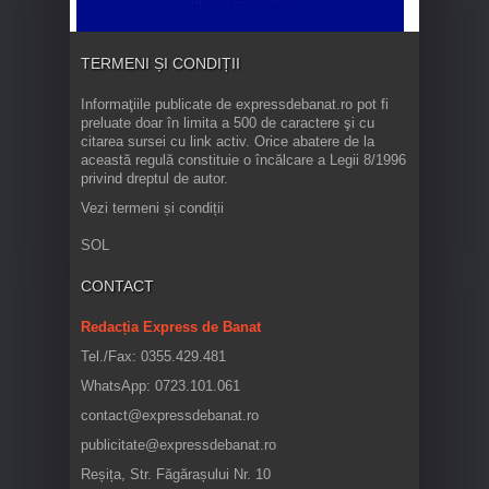
TERMENI ȘI CONDIȚII
Informaţiile publicate de expressdebanat.ro pot fi
preluate doar în limita a 500 de caractere şi cu
citarea sursei cu link activ. Orice abatere de la
această regulă constituie o încălcare a Legii 8/1996
privind dreptul de autor.
Vezi termeni și condiții
SOL
CONTACT
Redacția Express de Banat
Tel./Fax: 0355.429.481
WhatsApp: 0723.101.061
contact@expressdebanat.ro
publicitate@expressdebanat.ro
Reșița, Str. Făgărașului Nr. 10