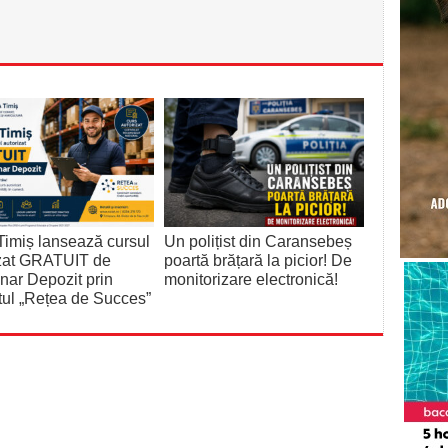
imiș lansează cursul
Un polițist din Caransebeș
izat GRATUIT de
poartă brățară la picior! De
nar Depozit prin
monitorizare electronică!
tul „Rețea de Succes”