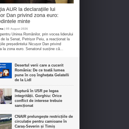
ia AUR la declarațiile lui
or Dan privind zona euro:
dintele minte
oma
| 05 August 2026
 pentru Unirea Românilor, prin vocea liderului
 de la Senat, Petrișor Peiu, a reacționat la
țiile președintelui Nicușor Dan privind
a la zona euro. Senatorul susține că...
Desertul verii care a cucerit
România: De ce toată lumea
pune în coș înghețata Gelatelli
de la Lidl
Ruptură în USR pe legea
integrității. Gorghiu: Orice
conflict de interese trebuie
sancționat
CNAIR prelungește restricțiile de
circulație pentru camioane în
Caraș-Severin și Timiș