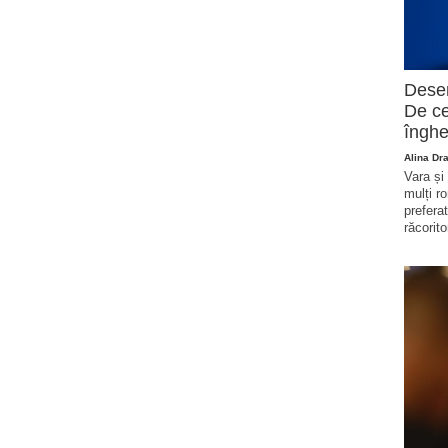
Deser
De ce
înghe
Alina Dr
Vara și
mulți r
prefera
răcorito