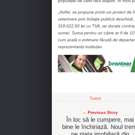
populației de câini fără stăpân, în mod pa
„
Astfel, se propune printr-un proiect de 
veterinare prin licitaţie publică deschisă
318.622,50 lei cu TVA, iar durata contra
sumei. Suma pentru un câine ar fi de 107 l
cum arată o estimare făcută de departame
reprezentanții instituției.
Tweet
← Previous Story
În loc să le cumpere, mai
bine le închiriază. Noul tre
pe piața imobiliară din