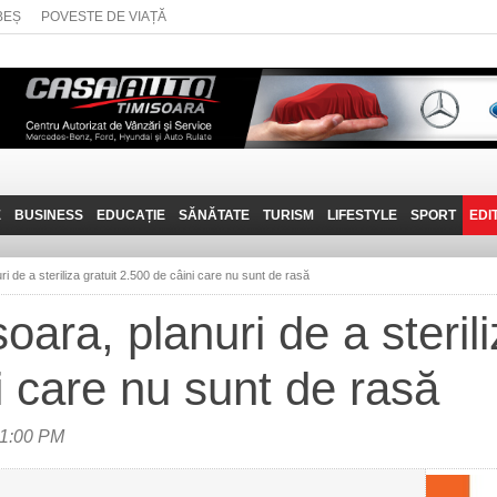
BEȘ
POVESTE DE VIAȚĂ
E
BUSINESS
EDUCAȚIE
SĂNĂTATE
TURISM
LIFESTYLE
SPORT
EDI
JOB-URI
PRIN MUNȚII
POVESTE DE VIAȚĂ
D
BANATULUI
i de a steriliza gratuit 2.500 de câini care nu sunt de rasă
TEHNIT
VISIT CARAȘ-SEVERIN
oara, planuri de a sterili
FANTASTICUL BANAT
i care nu sunt de rasă
TRAVEL VLOG
 1:00 PM