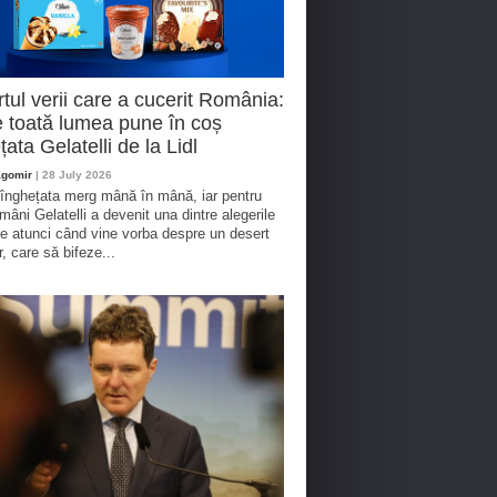
tul verii care a cucerit România:
 toată lumea pune în coș
țata Gelatelli de la Lidl
agomir
| 28 July 2026
 înghețata merg mână în mână, iar pentru
omâni Gelatelli a devenit una dintre alegerile
te atunci când vine vorba despre un desert
r, care să bifeze...