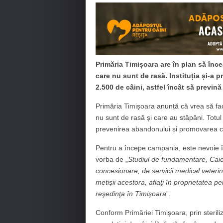
Primăria Timișoara are în plan să înce
care nu sunt de rasă. Instituția și-a p
2.500 de câini, astfel încât să previn
Primăria Timișoara anunță că vrea să fac
nu sunt de rasă și care au stăpâni. Totu
prevenirea abandonului și promovarea cr
Pentru a începe campania, este nevoie î
vorba de „
Studiul de fundamentare, Caietu
concesionare, de servicii medical veterin
metişii acestora, aflaţi în proprietatea pe
reşedinţa în Timişoara
”.
Conform Primăriei Timișoara, prin steriliz