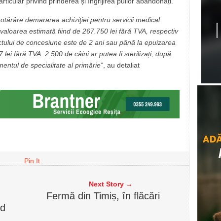
rticular privind prinderea și îngrijirea puilor abandonați.
hotărâre demararea achiziţiei pentru servicii medical
, valoarea estimată fiind de 267.750 lei fără TVA, respectiv
ctului de concesiune este de 2 ani sau până la epuizarea
ei fără TVA. 2.500 de câini ar putea fi sterilizați, după
ntul de specialitate al primărie
”, au detaliat
Pin It
Next Story →
Fermă din Timiș, în flăcări
nd