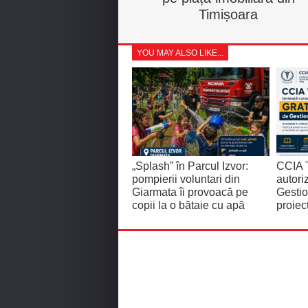
Timișoara
YOU MAY ALSO LIKE...
„Splash” în Parcul Izvor:
CCIA T
pompierii voluntari din
autor
Giarmata îi provoacă pe
Gestio
copii la o bătaie cu apă
proiec