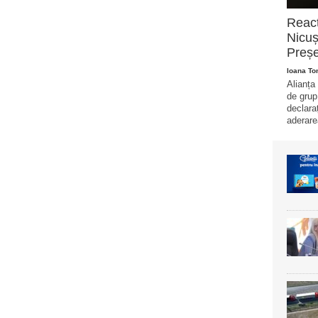
Reacț
Nicuș
Preșe
Ioana T
Alianța
de grup
declara
aderare