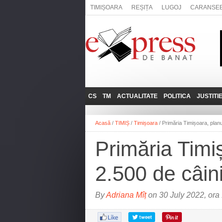
TIMIȘOARA
REȘIȚA
LUGOJ
CARANSE
CS
TM
ACTUALITATE
POLITICA
JUSTITI
REȘIȚA
LUGOJ
ADMINISTRATIE
EXPRESSLIVE
Acasă
/
TIMIȘ
/
Timișoara
/
Primăria Timișoara, planur
CARANSEBEȘ
TIMIȘOARA
NAȚIONAL
INTERVIURILE
EXPRESS
Primăria Timiș
ANINA
SOCIAL
BĂILE HERCULANE
UTILE
2.500 de câin
BOCŞA
MOLDOVA NOUĂ
By
Adriana Mîț
on 30 July 2022, ora
ORAVIȚA
OȚELU ROŞU