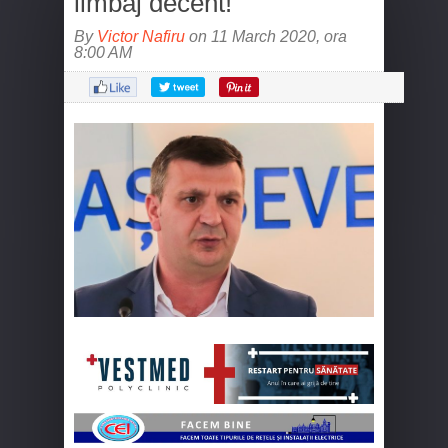
limbaj decent!
By
Victor Nafiru
on 11 March 2020, ora
8:00 AM