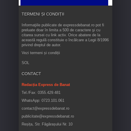
TERMENI ȘI CONDIȚII
Informaţiile publicate de expressdebanat.ro pot fi
preluate doar în limita a 500 de caractere şi cu
citarea sursei cu link activ. Orice abatere de la
această regulă constituie o încălcare a Legii 8/1996
privind dreptul de autor.
Vezi termeni și condiții
SOL
CONTACT
Redacția Express de Banat
Tel./Fax: 0355.429.481
WhatsApp: 0723.101.061
contact@expressdebanat.ro
publicitate@expressdebanat.ro
Reșița, Str. Făgărașului Nr. 10