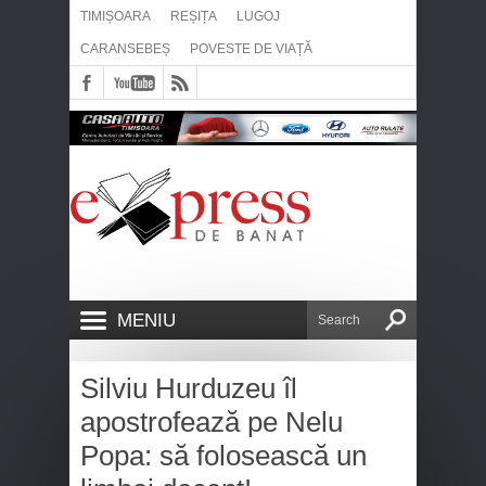
TIMIȘOARA
REȘIȚA
LUGOJ
CARANSEBEȘ
POVESTE DE VIAȚĂ
MENIU
Silviu Hurduzeu îl
apostrofează pe Nelu
Popa: să folosească un