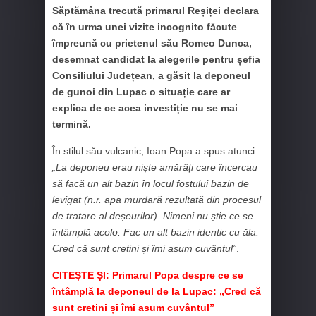
Săptămâna trecută primarul Reșiței declara
că în urma unei vizite incognito făcute
împreună cu prietenul său Romeo Dunca,
desemnat candidat la alegerile pentru șefia
Consiliului Județean, a găsit la deponeul
de gunoi din Lupac o situație care ar
explica de ce acea investiție nu se mai
termină.
În stilul său vulcanic, Ioan Popa a spus atunci:
„La deponeu erau niște amărâți care încercau
să facă un alt bazin în locul fostului bazin de
levigat (n.r. apa murdară rezultată din procesul
de tratare al deșeurilor). Nimeni nu știe ce se
întâmplă acolo. Fac un alt bazin identic cu ăla.
Cred că sunt cretini și îmi asum cuvântul”
.
CITEȘTE ȘI:
Primarul Popa despre ce se
întâmplă la deponeul de la Lupac: „Cred că
sunt cretini și îmi asum cuvântul”