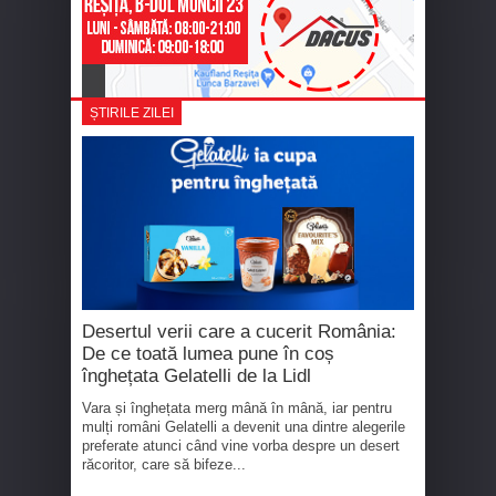
ȘTIRILE ZILEI
Desertul verii care a cucerit România:
De ce toată lumea pune în coș
înghețata Gelatelli de la Lidl
Vara și înghețata merg mână în mână, iar pentru
mulți români Gelatelli a devenit una dintre alegerile
preferate atunci când vine vorba despre un desert
răcoritor, care să bifeze...