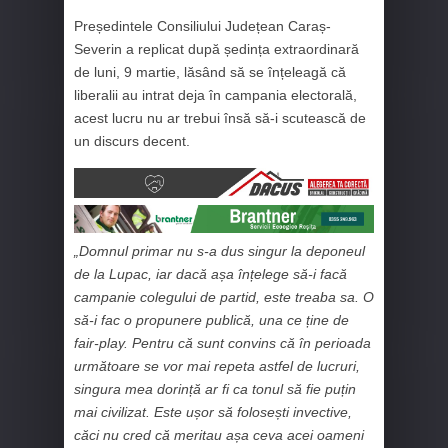
Președintele Consiliului Județean Caraș-
Severin a replicat după ședința extraordinară
de luni, 9 martie, lăsând să se înțeleagă că
liberalii au intrat deja în campania electorală,
acest lucru nu ar trebui însă să-i scutească de
un discurs decent.
„Domnul primar nu s-a dus singur la deponeul
de la Lupac, iar dacă așa înțelege să-i facă
campanie colegului de partid, este treaba sa. O
să-i fac o propunere publică, una ce ține de
fair-play. Pentru că sunt convins că în perioada
următoare se vor mai repeta astfel de lucruri,
singura mea dorință ar fi ca tonul să fie puțin
mai civilizat. Este ușor să folosești invective,
căci nu cred că meritau așa ceva acei oameni