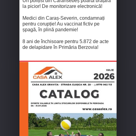
Un polițist din Caransebeș poartă brățară
la picior! De monitorizare electronică!
Medici din Caraș-Severin, condamnați
pentru corupție! Au vaccinat fictiv pe
șpagă, în plină pandemie!
8 ani de închisoare pentru 5.872 de acte
de delapidare în Primăria Berzovia!