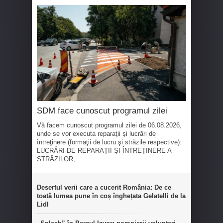
SDM face cunoscut programul zilei
Vă facem cunoscut programul zilei de 06.08.2026,
unde se vor executa reparaţii şi lucrări de
întreţinere (formaţii de lucru şi străzile respective):
LUCRĂRI DE REPARAȚII ȘI ÎNTREȚINERE A
STRĂZILOR,...
Desertul verii care a cucerit România: De ce
toată lumea pune în coș înghețata Gelatelli de la
Lidl