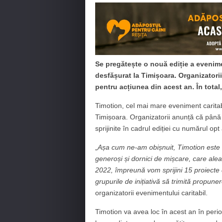
Se pregătește o nouă ediție a evenime
desfășurat la Timișoara. Organizatorii 
pentru acțiunea din acest an. În total, 
Timotion, cel mai mare eveniment caritabil
Timișoara. Organizatorii anunță că până l
sprijinite în cadrul ediției cu numărul opt 
„
Așa cum ne-am obișnuit, Timotion este 
generoși și dornici de mișcare, care ale
2022, împreună vom sprijini 15 proiecte
grupurile de inițiativă să trimită propun
organizatorii evenimentului caritabil.
Timotion va avea loc în acest an în perio