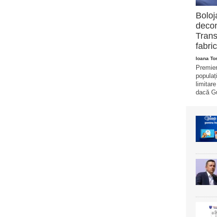
Boloj
decon
Trans
fabric
Ioana T
Premier
populaț
limitar
dacă Gu