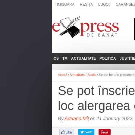
TIMIȘOARA
REȘIȚA
LUGOJ
CARANSE
CS
TM
ACTUALITATE
POLITICA
JUSTITI
REȘIȚA
LUGOJ
ADMINISTRATIE
EXPRESSLIVE
Acasă
/
Actualitate
/
Social
/
Se pot înscrie proiecte p
CARANSEBEȘ
TIMIȘOARA
NAȚIONAL
INTERVIURILE
EXPRESS
Se pot înscri
ANINA
SOCIAL
BĂILE HERCULANE
UTILE
loc alergarea 
BOCŞA
MOLDOVA NOUĂ
By
Adriana Mîț
on 11 January 2022,
ORAVIȚA
OȚELU ROŞU