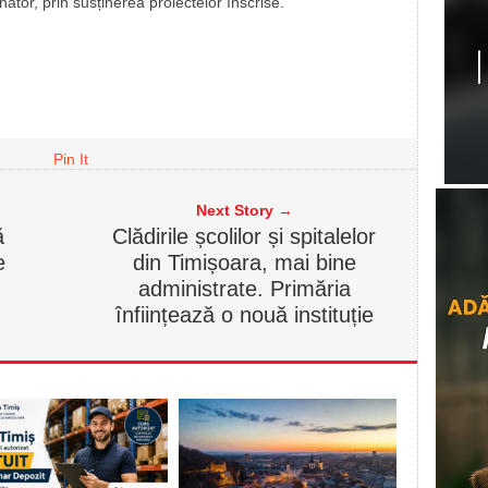
ator, prin susținerea proiectelor înscrise.
Pin It
Next Story →
ă
Clădirile școlilor și spitalelor
e
din Timișoara, mai bine
administrate. Primăria
înființează o nouă instituție