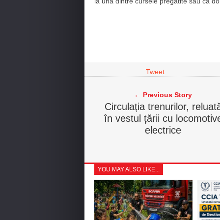
la una dintre cursele pregătite sau ca don
Tweet
← Previous Story
Circulația trenurilor, reluat
în vestul țării cu locomotiv
electrice
YOU MAY ALSO LIKE...