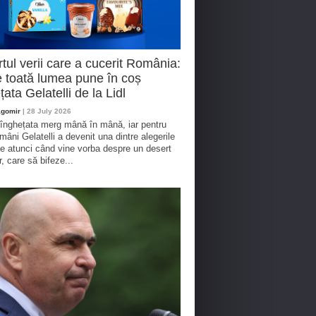
tul verii care a cucerit România:
 toată lumea pune în coș
țata Gelatelli de la Lidl
agomir
| 28 July 2026
 înghețata merg mână în mână, iar pentru
omâni Gelatelli a devenit una dintre alegerile
te atunci când vine vorba despre un desert
r, care să bifeze...