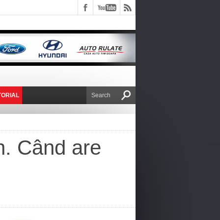
TORIAL
E VICTOR NAFIRU
on. Când are