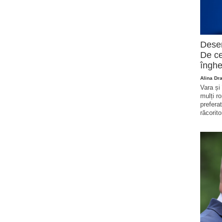
Deser
De ce
înghe
Alina Dr
Vara și
mulți r
prefera
răcorito