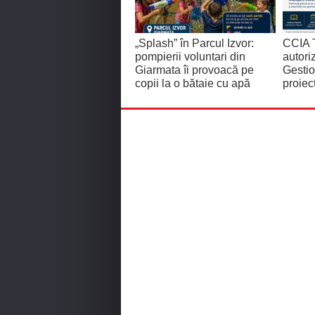
„Splash” în Parcul Izvor:
CCIA T
pompierii voluntari din
autor
Giarmata îi provoacă pe
Gestio
copii la o bătaie cu apă
proiec