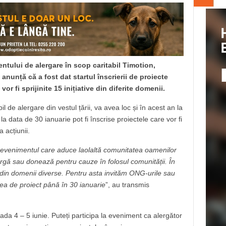
ntului de alergare în scop caritabil Timotion,
anunță că a fost dat startul înscrierii de proiecte
vor fi sprijinite 15 inițiative din diferite domenii.
 de alergare din vestul țării, va avea loc și în acest an la
a data de 30 ianuarie pot fi înscrise proiectele care vor fi
a acțiunii.
evenimentul care aduce laolaltă comunitatea oamenilor
argă sau donează pentru cauze în folosul comunității. În
 din domenii diverse. Pentru asta invităm ONG-urile sau
erea de proiect până în 30 ianuarie
”, au transmis
ada 4 – 5 iunie. Puteți participa la eveniment ca alergător