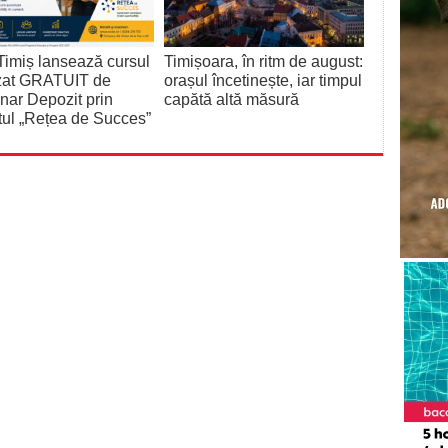
imiș lansează cursul
Timișoara, în ritm de august:
izat GRATUIT de
orașul încetinește, iar timpul
nar Depozit prin
capătă altă măsură
tul „Rețea de Succes”