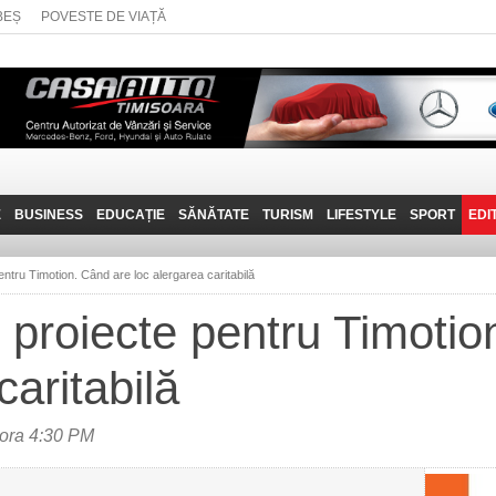
BEȘ
POVESTE DE VIAȚĂ
E
BUSINESS
EDUCAȚIE
SĂNĂTATE
TURISM
LIFESTYLE
SPORT
EDI
JOB-URI
PRIN MUNȚII
POVESTE DE VIAȚĂ
D
BANATULUI
entru Timotion. Când are loc alergarea caritabilă
TEHNIT
VISIT CARAȘ-SEVERIN
e proiecte pentru Timoti
FANTASTICUL BANAT
caritabilă
TRAVEL VLOG
 ora 4:30 PM