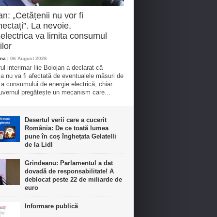
an: „Cetățenii nu vor fi
ectați”. La nevoie,
electrica va limita consumul
ilor
oma
| 06 August 2026
ul interimar Ilie Bolojan a declarat că
ia nu va fi afectată de eventualele măsuri de
e a consumului de energie electrică, chiar
vernul pregătește un mecanism care...
Desertul verii care a cucerit
România: De ce toată lumea
pune în coș înghețata Gelatelli
de la Lidl
Grindeanu: Parlamentul a dat
dovadă de responsabilitate! A
deblocat peste 22 de miliarde de
euro
Informare publică