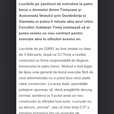
Lucrările pe șantierul de extindere la patru
benzi a drumului dintre Timișoara și
Autostrada Vestului prin Dumbrăvița și
Giarmata ar putea fi reluate abia anul viitor.
Consiliul Județean Timiș estimează că ar
putea semna un nou contract pentru
execuție abia la sfârșitul acestui an.
Lucrările de pe DJ691 au fost sistate cu data
de 3 februarie, după ce CJ Timiș a reziliat
contractul cu firma responsabilă de lărgirea
tronsonului la patru benzi. Motivul a fost legat
de lipsa unei garanții de bună execuție fără de
care administrația nu a putut face nicio plată
către constructor. La acea dată, autoritățile
județene spuneau că, dacă pregătirile decurg
normal, șantierul ar fi putut avea un nou
constructor la sfârșitul lunii iunie. Lucrurile nu
au decurs „normal”, așa că între timp CJT a
introdus tronsonul într-un program de…