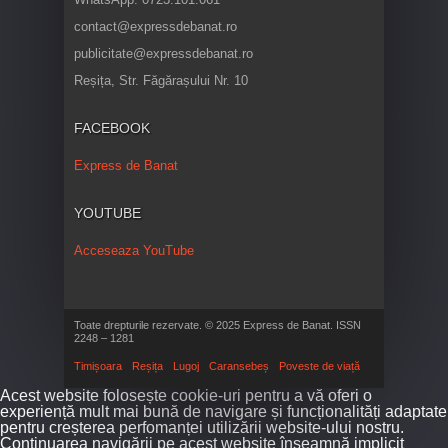
contact@expressdebanat.ro
publicitate@expressdebanat.ro
Reșița, Str. Făgărașului Nr. 10
FACEBOOK
Express de Banat
YOUTUBE
Acceseaza YouTube
Toate drepturile rezervate. © 2025 Express de Banat. ISSN
2248 – 1281
Timișoara
Reșița
Lugoj
Caransebeș
Poveste de viață
Acest website folosește cookie-uri pentru a vă oferi o
experiență mult mai bună de navigare și funcționalități adaptate
pentru creșterea perfomanței utilizării website-ului nostru.
Continuarea navigării pe acest website înseamnă implicit