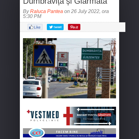
Dumbrăvița și Giarmata
By
Raluca Pantea
on 26 July 2022, ora
5:30 PM