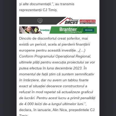
și alte documentații.”
, au transmis
reprezentanții CJ Timiș.
Dincolo de disconfortul creat șoferilor, mai
există un pericol, acela al pierderii finanțării
europene pentru această investiție.
„(…)
Conform Programului Operațional Regional,
ultimele plăți pentru execuția proiectului se vor
putea efectua în luna decembrie 2023. În
momentul de față știm că suntem semnificativ
în întârziere, dar nu avem un tablou foarte
exact al situației deoarece constructorul a
refuzat în mod repetat să actualizeze graficul
de lucrări. Pentru acest lucru a primit penalități
de 4.000 lei/zi de-a lungul ultimelor luni.”
,
declara, în ianuarie, Alin Nica, președintele CJ
Timiș.