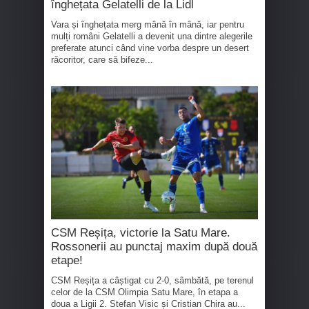
înghețata Gelatelli de la Lidl
Vara și înghețata merg mână în mână, iar pentru
mulți români Gelatelli a devenit una dintre alegerile
preferate atunci când vine vorba despre un desert
răcoritor, care să bifeze...
CSM Reșița, victorie la Satu Mare.
Rossonerii au punctaj maxim după două
etape!
CSM Reșița a câștigat cu 2-0, sâmbătă, pe terenul
celor de la CSM Olimpia Satu Mare, în etapa a
doua a Ligii 2. Stefan Visic și Cristian Chira au...