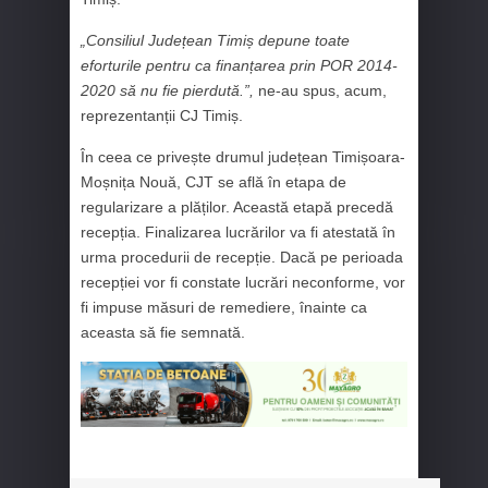
„Consiliul Județean Timiș depune toate
eforturile pentru ca finanțarea prin POR 2014-
2020 să nu fie pierdută.”,
ne-au spus, acum,
reprezentanții CJ Timiș.
În ceea ce privește drumul județean Timișoara-
Moșnița Nouă, CJT se află în etapa de
regularizare a plăților. Această etapă precedă
recepția. Finalizarea lucrărilor va fi atestată în
urma procedurii de recepție. Dacă pe perioada
recepției vor fi constate lucrări neconforme, vor
fi impuse măsuri de remediere, înainte ca
aceasta să fie semnată.