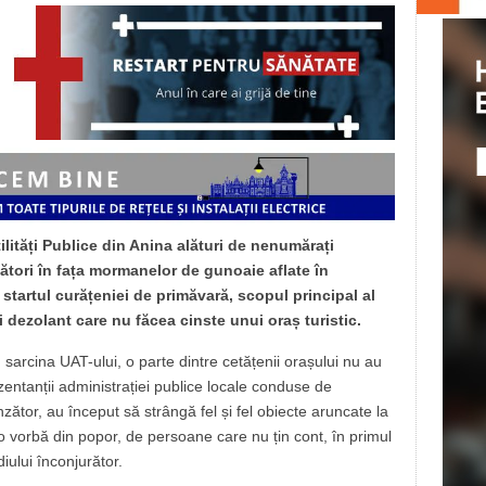
ilități Publice din Anina alături de nenumărați
ători în fața mormanelor de gunoaie aflate în
 startul curățeniei de primăvară, scopul principal al
i dezolant care nu făcea cinste unui oraș turistic.
 sarcina UAT-ului, o parte dintre cetățenii orașului nu au
zentanții administrației publice locale conduse de
tor, au început să strângă fel și fel obiecte aruncate la
 vorbă din popor, de persoane care nu țin cont, în primul
ului înconjurător.