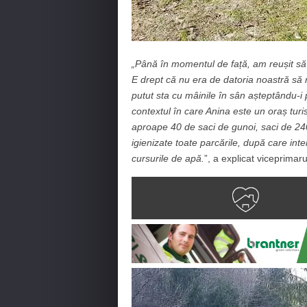
„Până în momentul de față, am reușit să i
E drept că nu era de datoria noastră s
putut sta cu mâinile în sân așteptându-i 
contextul în care Anina este un oraș turi
aproape 40 de saci de gunoi, saci de 240
igienizate toate parcările, după care int
cursurile de apă.
”, a explicat viceprimar