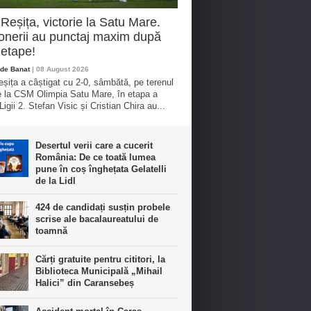
eșița, victorie la Satu Mare.
nerii au punctaj maxim după
etape!
de Banat
| 08 August 2026
ița a câștigat cu 2-0, sâmbătă, pe terenul
e la CSM Olimpia Satu Mare, în etapa a
igii 2. Stefan Visic și Cristian Chira au...
Desertul verii care a cucerit
România: De ce toată lumea
pune în coș înghețata Gelatelli
de la Lidl
424 de candidați susțin probele
scrise ale bacalaureatului de
toamnă
Cărți gratuite pentru cititori, la
Biblioteca Municipală „Mihail
Halici” din Caransebeș