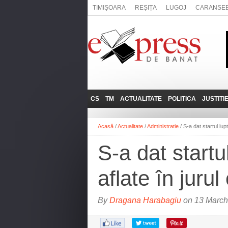
TIMIȘOARA
REȘIȚA
LUGOJ
CARANSE
CS
TM
ACTUALITATE
POLITICA
JUSTITI
REȘIȚA
LUGOJ
ADMINISTRATIE
EXPRESSLIVE
Acasă
/
Actualitate
/
Administratie
/
S-a dat startul lup
CARANSEBEȘ
TIMIȘOARA
NAȚIONAL
INTERVIURILE
EXPRESS
S-a dat startu
ANINA
SOCIAL
BĂILE HERCULANE
UTILE
aflate în jurul
BOCŞA
MOLDOVA NOUĂ
By
Dragana Harabagiu
on 13 March
ORAVIȚA
OȚELU ROŞU