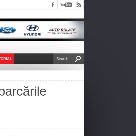
TORIAL
E VICTOR NAFIRU
parcările