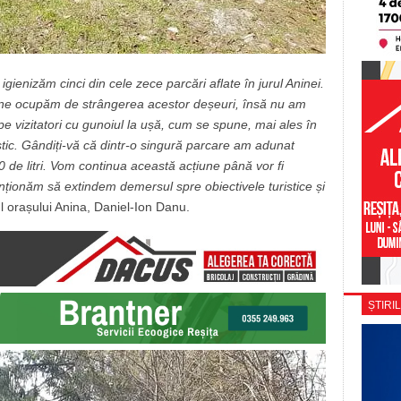
gienizăm cinci din cele zece parcări aflate în jurul Aninei.
ă ne ocupăm de strângerea acestor deșeuri, însă nu am
pe vizitatori cu gunoiul la ușă, cum se spune, mai ales în
stic. Gândiți-vă că dintr-o singură parcare am adunat
 de litri. Vom continua această acțiune până vor fi
enționăm să extindem demersul spre obiectivele turistice și
ul orașului Anina, Daniel-Ion Danu.
ȘTIRIL