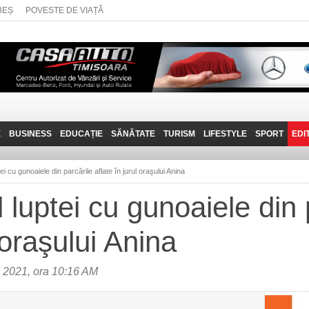
BEȘ
POVESTE DE VIAȚĂ
E
BUSINESS
EDUCAȚIE
SĂNĂTATE
TURISM
LIFESTYLE
SPORT
EDI
JOB-URI
PRIN MUNȚII
POVESTE DE VIAȚĂ
D
BANATULUI
tei cu gunoaiele din parcările aflate în jurul oraşului Anina
TEHNIT
VISIT CARAȘ-SEVERIN
l luptei cu gunoaiele din 
FANTASTICUL BANAT
 oraşului Anina
TRAVEL VLOG
 2021, ora 10:16 AM