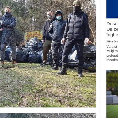
Deser
De ce
înghe
Alina Dr
Vara și
mulți r
prefera
răcorito