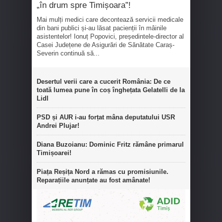
„în drum spre Timișoara”!
Mai mulți medici care decontează servicii medicale
din bani publici și-au lăsat pacienții în mâinile
asistentelor! Ionuț Popovici, președintele-director al
Casei Județene de Asigurări de Sănătate Caraș-
Severin continuă să...
Desertul verii care a cucerit România: De ce
toată lumea pune în coș înghețata Gelatelli de la
Lidl
PSD și AUR i-au forțat mâna deputatului USR
Andrei Plujar!
Diana Buzoianu: Dominic Fritz rămâne primarul
Timișoarei!
Piața Reșița Nord a rămas cu promisiunile.
Reparațiile anunțate au fost amânate!