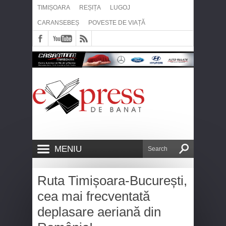
TIMIȘOARA
REȘIȚA
LUGOJ
CARANSEBEȘ
POVESTE DE VIAȚĂ
MENIU
Ruta Timișoara-București,
cea mai frecventată
deplasare aeriană din