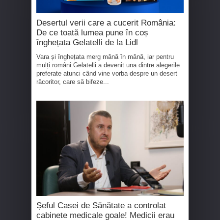
Desertul verii care a cucerit România:
De ce toată lumea pune în coș
înghețata Gelatelli de la Lidl
Vara și înghețata merg mână în mână, iar pentru
mulți români Gelatelli a devenit una dintre alegerile
preferate atunci când vine vorba despre un desert
răcoritor, care să bifeze...
Șeful Casei de Sănătate a controlat
cabinete medicale goale! Medicii erau