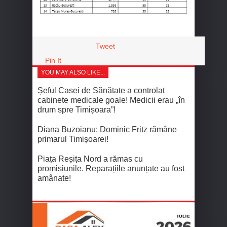
Tweet
Pin It
YOU MAY ALSO LIKE...
Șeful Casei de Sănătate a controlat
cabinete medicale goale! Medicii erau „în
drum spre Timișoara”!
Diana Buzoianu: Dominic Fritz rămâne
primarul Timișoarei!
Piața Reșița Nord a rămas cu
promisiunile. Reparațiile anunțate au fost
amânate!