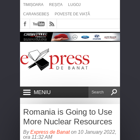
TIMIȘOARA
REȘIȚA
LUGOJ
CARANSEBEȘ
POVESTE DE VIAȚĂ
MENIU
Romania is Going to Use
More Nuclear Resources
By
Express de Banat
on 10 January 2022,
ora 11:32 AM