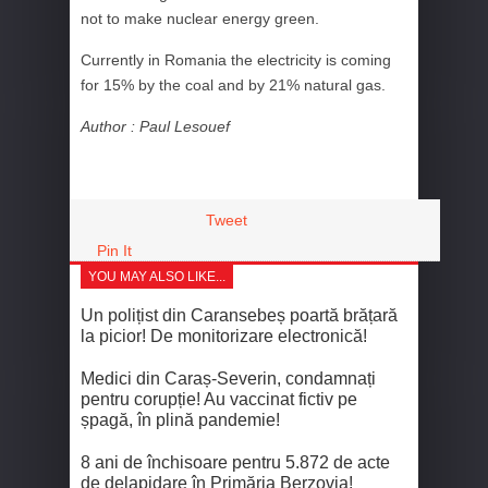
not to make nuclear energy green.
Currently in Romania the electricity is coming
for 15% by the coal and by 21% natural gas.
Author : Paul Lesouef
Tweet
Pin It
YOU MAY ALSO LIKE...
Un polițist din Caransebeș poartă brățară
la picior! De monitorizare electronică!
Medici din Caraș-Severin, condamnați
pentru corupție! Au vaccinat fictiv pe
șpagă, în plină pandemie!
8 ani de închisoare pentru 5.872 de acte
de delapidare în Primăria Berzovia!