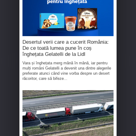
Desertul verii care a cucerit România:
De ce toată lumea pune în coș
înghețata Gelatelli de la Lidl
Vara și înghețata merg mână în mână, iar pentru
mulți români Gelatelli a devenit una dintre alegerile
preferate atunci când vine vorba despre un desert
răcoritor, care să bifeze...