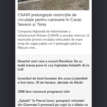
CNAIR prelungește restricțiile de
circulație pentru camioane în Caraș-
Severin și Timiș
Compania Națională de Administrare a
Infrastructurii Rutiere (CNAIR) a anunțat miercuri că
restricțiile privind circulația vehiculelor de mare
tonaj din șapte județe vor fi prelungite până joi.
Măsura vine...
Desertul verii care a cucerit România: De ce
toată lumea pune în coș înghețata Gelatelli de la
Lidl
Incendiul de fond forestier din zona Lindenfeld
a fost stins. 35 de hectare, afectate de flăcări
SDM face cunoscut programul zilei
„Splash” în Parcul Izvor: pompierii voluntari
din Giarmata îi provoacă pe copii la o bătaie cu