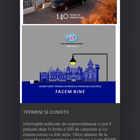
TERMENI ȘI CONDIȚII
Informaţiile publicate de expressdebanat.ro pot fi
preluate doar în limita a 500 de caractere şi cu
citarea sursei cu link activ. Orice abatere de la
această regulă constituie o încălcare a Legii 8/1996