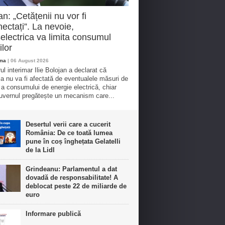
an: „Cetățenii nu vor fi
ectați”. La nevoie,
electrica va limita consumul
ilor
oma
| 06 August 2026
ul interimar Ilie Bolojan a declarat că
ia nu va fi afectată de eventualele măsuri de
e a consumului de energie electrică, chiar
vernul pregătește un mecanism care...
Desertul verii care a cucerit
România: De ce toată lumea
pune în coș înghețata Gelatelli
de la Lidl
Grindeanu: Parlamentul a dat
dovadă de responsabilitate! A
deblocat peste 22 de miliarde de
euro
Informare publică