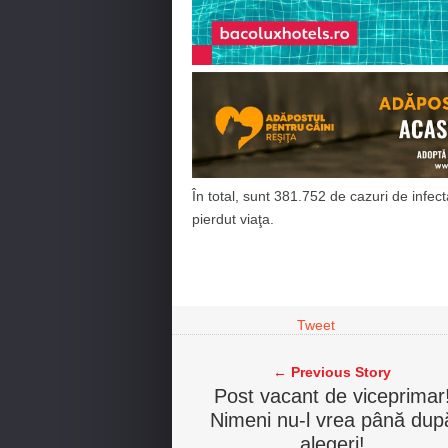
În total, sunt 381.752 de cazuri de infec
pierdut viaţa.
Tweet
← Previous Story
Post vacant de viceprimar
Nimeni nu-l vrea până dup
alegeri!