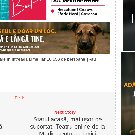
tare în întreaga lume, iar 16.558 de persoane şi-au
Pin It
Next Story →
!
Statul acasă, mai ușor de
ă
suportat. Teatru online de la
Merlin pentru cei mici