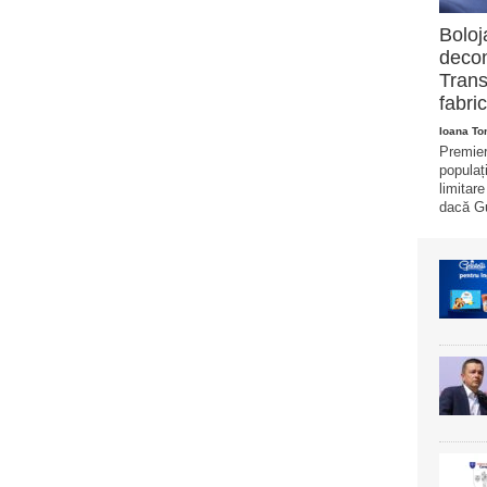
Boloj
decon
Trans
fabric
Ioana T
Premier
populaț
limitar
dacă Gu