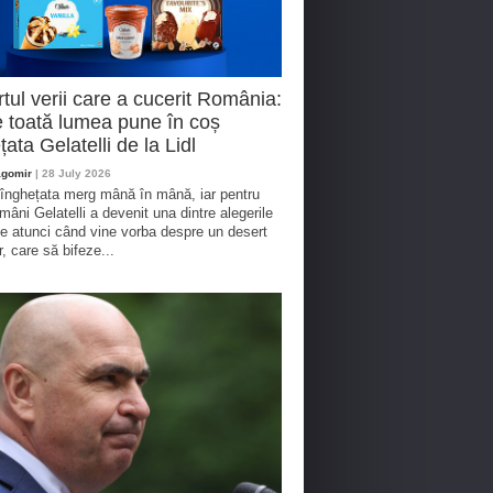
tul verii care a cucerit România:
 toată lumea pune în coș
țata Gelatelli de la Lidl
agomir
| 28 July 2026
 înghețata merg mână în mână, iar pentru
omâni Gelatelli a devenit una dintre alegerile
te atunci când vine vorba despre un desert
r, care să bifeze...