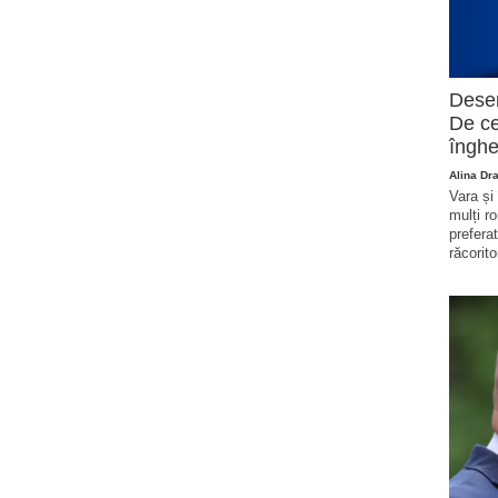
Deser
De ce
înghe
Alina Dr
Vara și
mulți r
prefera
răcorito