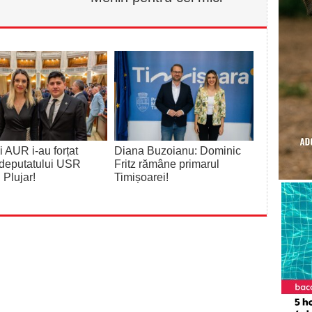
 AUR i-au forțat
Diana Buzoianu: Dominic
deputatului USR
Fritz rămâne primarul
 Plujar!
Timișoarei!