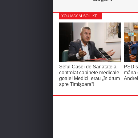
YOU MAY ALSO LIKE...
Șeful Casei de Sănătate a
PSD și
controlat cabinete medicale
mâna 
goale! Medicii erau „în drum
Andrei
spre Timișoara”!