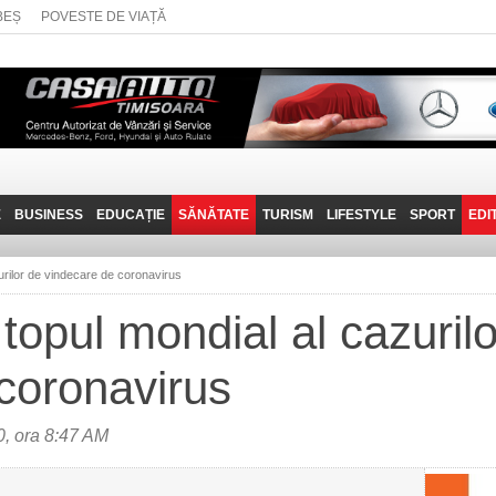
BEȘ
POVESTE DE VIAȚĂ
E
BUSINESS
EDUCAȚIE
SĂNĂTATE
TURISM
LIFESTYLE
SPORT
EDI
JOB-URI
PRIN MUNȚII
POVESTE DE VIAȚĂ
D
BANATULUI
urilor de vindecare de coronavirus
TEHNIT
VISIT CARAȘ-SEVERIN
topul mondial al cazurilo
FANTASTICUL BANAT
coronavirus
TRAVEL VLOG
, ora 8:47 AM