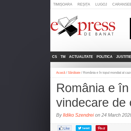
TIMIȘOARA
REȘIȚA
LUGOJ
CARANSE
CS
TM
ACTUALITATE
POLITICA
JUSTITI
REȘIȚA
LUGOJ
ADMINISTRATIE
EXPRESSLIVE
Acasă
/
Sănătate
/
România e în topul mondial al caz
CARANSEBEȘ
TIMIȘOARA
NAȚIONAL
INTERVIURILE
EXPRESS
România e în 
ANINA
SOCIAL
BĂILE HERCULANE
UTILE
vindecare de 
BOCŞA
MOLDOVA NOUĂ
By
Ildiko Szendrei
on 24 March 2020
ORAVIȚA
OȚELU ROŞU