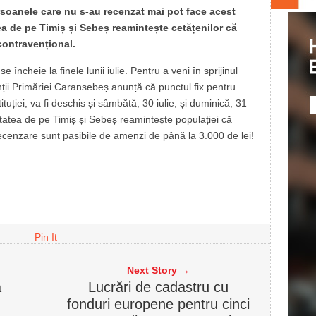
ersoanele care nu s-au recenzat mai pot face acest
ea de pe Timiș și Sebeș reamintește cetățenilor că
contravențional.
încheie la finele lunii iulie. Pentru a veni în sprijinul
ții Primăriei Caransebeș anunță că punctul fix pentru
tituției, va fi deschis și sâmbătă, 30 iulie, și duminică, 31
litatea de pe Timiș și Sebeș reamintește populației că
ecenzare sunt pasibile de amenzi de până la 3.000 de lei!
Pin It
Next Story →
a
Lucrări de cadastru cu
fonduri europene pentru cinci