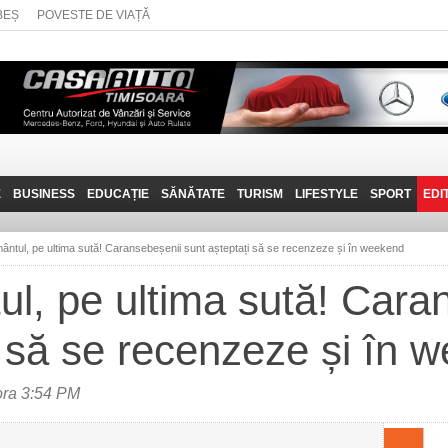
BEȘ
POVESTE DE VIAȚĂ
E
BUSINESS
EDUCAȚIE
SĂNĂTATE
TURISM
LIFESTYLE
SPORT
EDI
JOB-URI
PRIN MUNȚII
POVESTE DE VIAȚĂ
D
BANATULUI
ntul, pe ultima sută! Caransebeșenii sunt așteptați să se recenzeze și în weekend
TEHNIT
VISIT CARAȘ-SEVERIN
, pe ultima sută! Cara
FANTASTICUL BANAT
i să se recenzeze și în 
TRAVEL VLOG
ora 3:54 PM