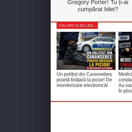
Gregory Porter! Tu ți-ai
cumpărat bilet?
YOU MAY ALSO LIKE...
Un polițist din Caransebeș
Medici
poartă brățară la picior! De
condam
monitorizare electronică!
Au vac
în pli