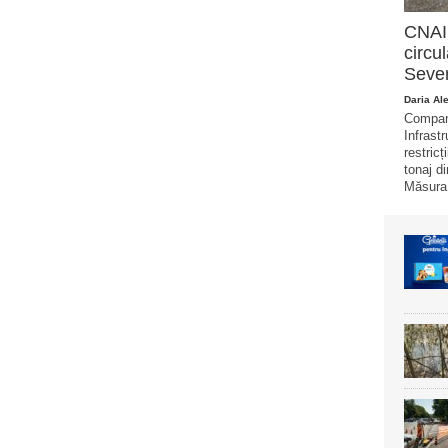
CNAIR
circu
Sever
Daria Al
Compani
Infrast
restricț
tonaj di
Măsura 