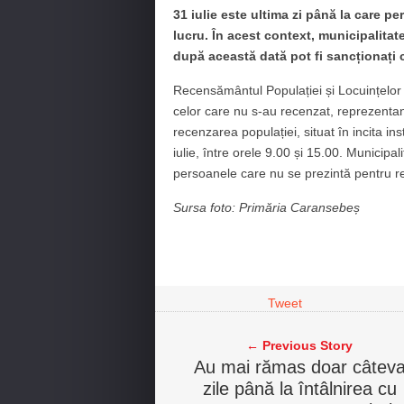
31 iulie este ultima zi până la care p
lucru. În acest context, municipalitat
după această dată pot fi sancționați 
Recensământul Populației și Locuințelor se 
celor care nu s-au recenzat, reprezentan
recenzarea populației, situat în incita ins
iulie, între orele 9.00 și 15.00. Municipa
persoanele care nu se prezintă pentru r
Sursa foto: Primăria Caransebeș
Tweet
← Previous Story
Au mai rămas doar câtev
zile până la întâlnirea cu