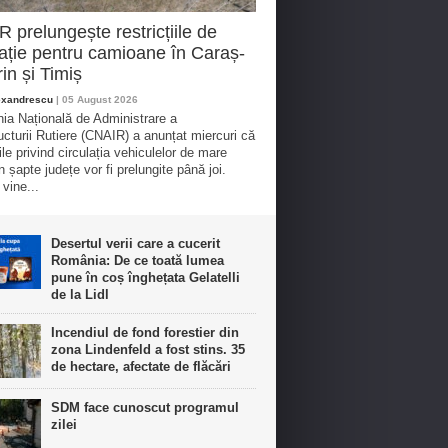
 prelungește restricțiile de
lație pentru camioane în Caraș-
in și Timiș
exandrescu
| 05 August 2026
a Națională de Administrare a
ructurii Rutiere (CNAIR) a anunțat miercuri că
iile privind circulația vehiculelor de mare
n șapte județe vor fi prelungite până joi.
vine...
Desertul verii care a cucerit
România: De ce toată lumea
pune în coș înghețata Gelatelli
de la Lidl
Incendiul de fond forestier din
zona Lindenfeld a fost stins. 35
de hectare, afectate de flăcări
SDM face cunoscut programul
zilei