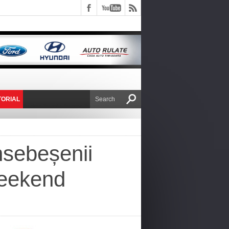
TORIAL
E VICTOR NAFIRU
nsebeșenii
weekend