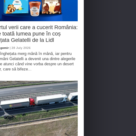
tul verii care a cucerit România:
 toată lumea pune în coș
țata Gelatelli de la Lidl
agomir
| 28 July 2026
 înghețata merg mână în mână, iar pentru
omâni Gelatelli a devenit una dintre alegerile
te atunci când vine vorba despre un desert
r, care să bifeze...