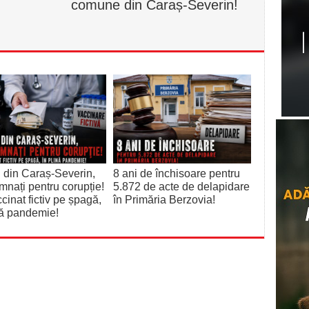
comune din Caraș-Severin!
 din Caraș-Severin,
8 ani de închisoare pentru
nați pentru corupție!
5.872 de acte de delapidare
cinat fictiv pe șpagă,
în Primăria Berzovia!
nă pandemie!