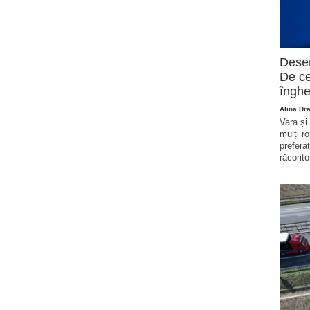
Deser
De ce
înghe
Alina Dr
Vara și
mulți r
prefera
răcorito