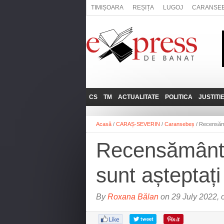
TIMIȘOARA
REȘIȚA
LUGOJ
CARANSE
CS
TM
ACTUALITATE
POLITICA
JUSTITI
REȘIȚA
LUGOJ
ADMINISTRATIE
EXPRESSLIVE
Acasă
/
CARAȘ-SEVERIN
/
Caransebeș
/
Recensămâ
CARANSEBEȘ
TIMIȘOARA
NAȚIONAL
INTERVIURILE
EXPRESS
Recensământul
ANINA
SOCIAL
BĂILE HERCULANE
UTILE
sunt așteptaț
BOCŞA
MOLDOVA NOUĂ
By
Roxana Bălan
on 29 July 2022, 
ORAVIȚA
OȚELU ROŞU