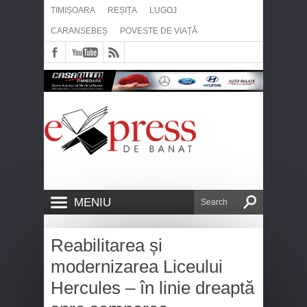
TIMIȘOARA
REȘIȚA
LUGOJ
CARANSEBEȘ
POVESTE DE VIAȚĂ
MENIU
Reabilitarea și
modernizarea Liceului
Hercules – în linie dreaptă