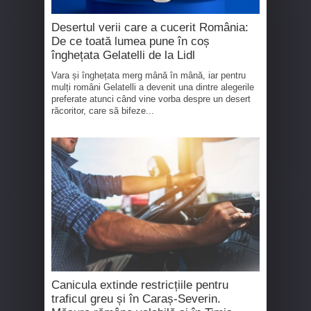
Desertul verii care a cucerit România:
De ce toată lumea pune în coș
înghețata Gelatelli de la Lidl
Vara și înghețata merg mână în mână, iar pentru
mulți români Gelatelli a devenit una dintre alegerile
preferate atunci când vine vorba despre un desert
răcoritor, care să bifeze...
Canicula extinde restricțiile pentru
traficul greu și în Caraș-Severin.