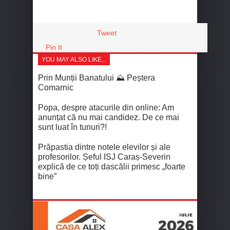
Tweet
Pin It
YOU MAY ALSO LIKE...
Prin Munții Banatului ⛰️ Peștera
Comarnic
Popa, despre atacurile din online: Am
anunțat că nu mai candidez. De ce mai
sunt luat în tunuri?!
Prăpastia dintre notele elevilor și ale
profesorilor. Șeful ISJ Caraș-Severin
explică de ce toți dascălii primesc „foarte
bine”