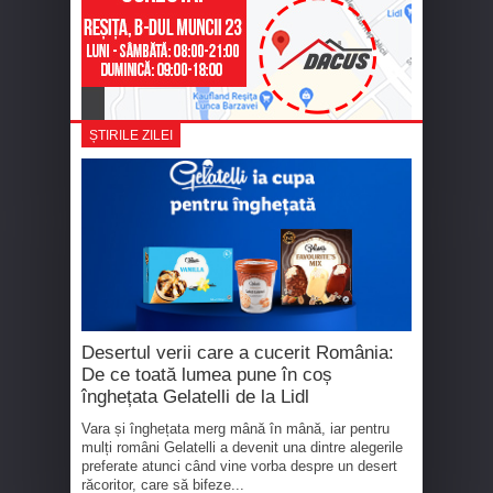
ȘTIRILE ZILEI
Desertul verii care a cucerit România:
De ce toată lumea pune în coș
înghețata Gelatelli de la Lidl
Vara și înghețata merg mână în mână, iar pentru
mulți români Gelatelli a devenit una dintre alegerile
preferate atunci când vine vorba despre un desert
răcoritor, care să bifeze...