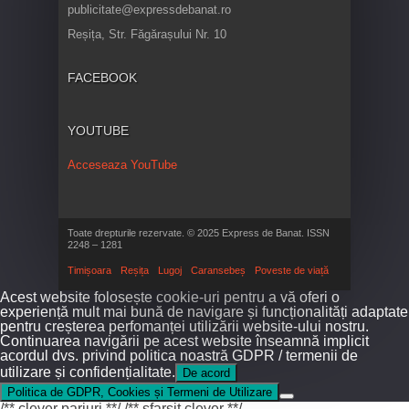
publicitate@expressdebanat.ro
Reșița, Str. Făgărașului Nr. 10
FACEBOOK
YOUTUBE
Acceseaza YouTube
Toate drepturile rezervate. © 2025 Express de Banat. ISSN
2248 – 1281
Timișoara
Reșița
Lugoj
Caransebeș
Poveste de viață
Acest website folosește cookie-uri pentru a vă oferi o
experiență mult mai bună de navigare și funcționalități adaptate
pentru creșterea perfomanței utilizării website-ului nostru.
Continuarea navigării pe acest website înseamnă implicit
acordul dvs. privind politica noastră GDPR / termenii de
utilizare și confidențialitate.
De acord
Politica de GDPR, Cookies și Termeni de Utilizare
/** clever pariuri **/
/** sfarsit clever **/