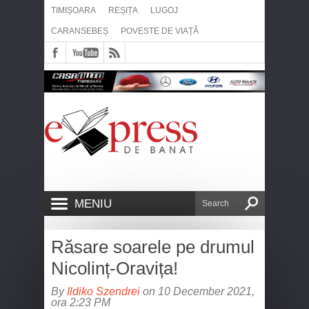
TIMIȘOARA
REȘIȚA
LUGOJ
CARANSEBEȘ
POVESTE DE VIAȚĂ
MENIU
Răsare soarele pe drumul
Nicolinț-Oravița!
By
Ildiko Szendrei
on 10 December 2021,
ora 2:23 PM