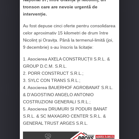
tronson care are nevoie urgentă de
intervenție.
Au fost depuse cinci oferte pentru consolidarea
celor aproximativ 15 kilometri de drum între
Nicolinț și Oravița. Până la termenul-limită (joi,
9 decembrie) s-au înscris la licitație:
1. Asocierea AXELA CONSTRUCȚII S.R.L. &
GROUP D.C.M. S.R.L.
2. PORR CONSTRUCT S.R.L.;
3. SYLC CON TRANS S.R.L.;
4. Asocierea BAUERHOF AGROBANAT S.R.L.
& D’AGOSTINO ANGELO ANTONIO
COSTRUZIONI GENERALI S.R.L.;
5. Asocierea DRUMURI SI PODURI BANAT
S.R.L. & SC MAXAGRO CENTER S.R.L. &
GENERAL TRUST ARGES S.R.L.