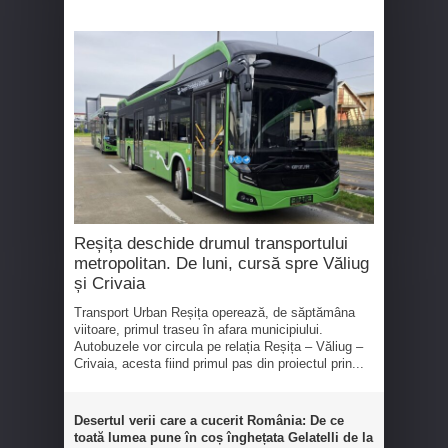
Reșița deschide drumul transportului
metropolitan. De luni, cursă spre Văliug
și Crivaia
Transport Urban Reșița operează, de săptămâna
viitoare, primul traseu în afara municipiului.
Autobuzele vor circula pe relația Reșița – Văliug –
Crivaia, acesta fiind primul pas din proiectul prin...
Desertul verii care a cucerit România: De ce
toată lumea pune în coș înghețata Gelatelli de la