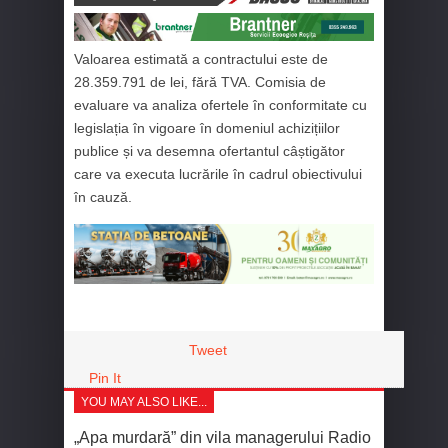
Valoarea estimată a contractului este de
28.359.791 de lei, fără TVA. Comisia de
evaluare va analiza ofertele în conformitate cu
legislația în vigoare în domeniul achizițiilor
publice și va desemna ofertantul câștigător
care va executa lucrările în cadrul obiectivului
în cauză.
Tweet
Pin It
YOU MAY ALSO LIKE...
„Apa murdară” din vila managerului Radio