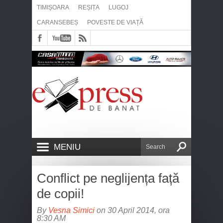
TIMIȘOARA
REȘIȚA
LUGOJ
CARANSEBEȘ
POVESTE DE VIAȚĂ
MENIU
Conflict pe neglijența față
de copii!
By
Vesna Simici
on 30 April 2014, ora
8:30 AM