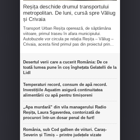
Reșița deschide drumul transportului
metropolitan. De luni, cursă spre Văliug
și Crivaia
Transport Urban Reșița operează, de săptămâna
viitoare, primul traseu în afara municipiului.
Autobuzele vor circula pe relația Reșița – Văliug –
Crivaia, acesta fiind primul pas din proiectul prin...
Desertul verii care a cucerit România: De ce
toată lumea pune în coș înghețata Gelatelli de la
Lidl
Temperaturi record, consum de apă record.
Investițiile Aquatim asigură continuitatea
alimentării cu apă pentru timișoreni
„Apa murdară” din vila managerului Radio
Reșița, Laura Sgaverdea, contorizată de
procurori într-un dosar penal de furt!
România, sub Cod galben de viituri. Caraș-
Severin și Timiș – printre județele vizate