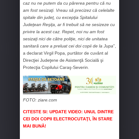
caz nu ne putem da cu părerea pentru că nu
am fost sesizaţi. Vreau să precizez că celelalte
spitale din judeţ, cu excepţia Spitalului
Judeţean Reşiţa, ar fi trebuit să ne sesizeze cu
privire la acest caz. Repet, noi nu am fost
sesizaţi nici de către poliţie, nici de unitatea
sanitară care a preluat cei doi copii de la Jupa
”,
a declarat Virgil Popa, purtător de cuvânt al
Direcţiei Judeţene de Asistenţă Socială şi
Protecţia Copilului Caraş-Severin.
FOTO: ziare.com
CITESTE SI:
UPDATE VIDEO: UNUL DINTRE
CEI DOI COPII ELECTROCUTAŢI, ÎN STARE
MAI BUNĂ!