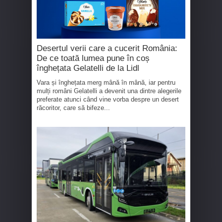
Desertul verii care a cucerit România:
De ce toată lumea pune în coș
înghețata Gelatelli de la Lidl
Vara și înghețata merg mână în mână, iar pentru
mulți români Gelatelli a devenit una dintre alegerile
preferate atunci când vine vorba despre un desert
răcoritor, care să bifeze...