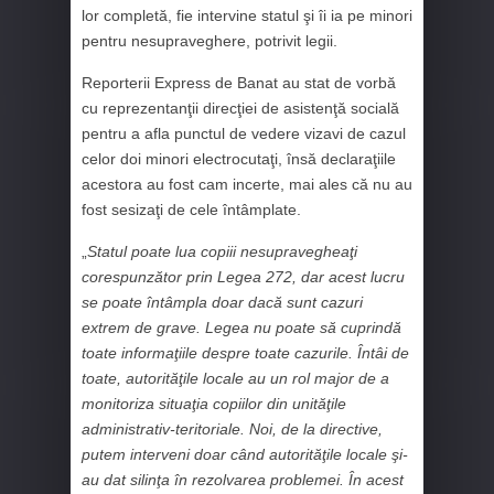
lor completă, fie intervine statul şi îi ia pe minori
pentru nesupraveghere, potrivit legii.
Reporterii Express de Banat au stat de vorbă
cu reprezentanţii direcţiei de asistenţă socială
pentru a afla punctul de vedere vizavi de cazul
celor doi minori electrocutaţi, însă declaraţiile
acestora au fost cam incerte, mai ales că nu au
fost sesizaţi de cele întâmplate.
„
Statul poate lua copiii nesupravegheaţi
corespunzător prin Legea 272, dar acest lucru
se poate întâmpla doar dacă sunt cazuri
extrem de grave. Legea nu poate să cuprindă
toate informaţiile despre toate cazurile. Întâi de
toate, autorităţile locale au un rol major de a
monitoriza situaţia copiilor din unităţile
administrativ-teritoriale. Noi, de la directive,
putem interveni doar când autorităţile locale şi-
au dat silinţa în rezolvarea problemei. În acest