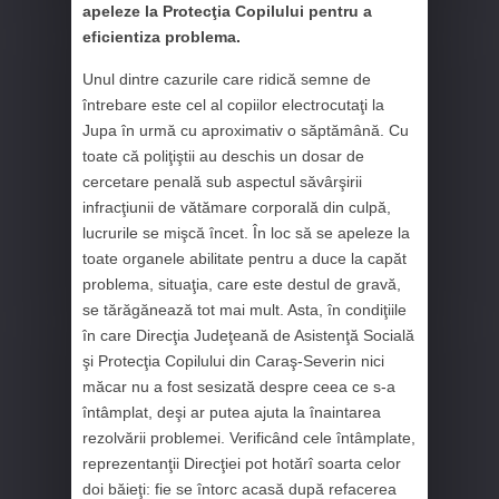
apeleze la Protecţia Copilului pentru a
eficientiza problema.
Unul dintre cazurile care ridică semne de
întrebare este cel al copiilor electrocutaţi la
Jupa în urmă cu aproximativ o săptămână. Cu
toate că poliţiştii au deschis un dosar de
cercetare penală sub aspectul săvârşirii
infracţiunii de vătămare corporală din culpă,
lucrurile se mişcă încet. În loc să se apeleze la
toate organele abilitate pentru a duce la capăt
problema, situaţia, care este destul de gravă,
se tărăgănează tot mai mult. Asta, în condiţiile
în care Direcţia Judeţeană de Asistenţă Socială
şi Protecţia Copilului din Caraş-Severin nici
măcar nu a fost sesizată despre ceea ce s-a
întâmplat, deşi ar putea ajuta la înaintarea
rezolvării problemei. Verificând cele întâmplate,
reprezentanţii Direcţiei pot hotărî soarta celor
doi băieţi: fie se întorc acasă după refacerea