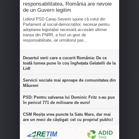
responsabilitatea, România are nevoie
de un Guvern legitim
Liderul PSD Caraș-Severin spune că votul din
Parlament al social-democraților, necesar pentru
adoptarea legislației necesară accesării ultimei
tranșe din PNRR, a fost un gest de
responsabilitate, iar următorul pas...
Desertul verii care a cucerit România: De ce
toată lumea pune în coș înghețata Gelatelli de la
Lidl
Servicii sociale mai aproape de comunitatea din
Măureni
PSD: Pentru salvarea lui Dominic Fritz s-au pus
în pericol 771 de milioane de euro!
CSM Reșița vrea puncte la Satu Mare, dar mai
are un meci de câștigat: cel cu propriul public!