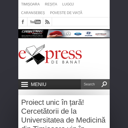
TIMIȘOARA
REȘIȚA
LUGOJ
CARANSEBEȘ
POVESTE DE VIAȚĂ
MENIU
Proiect unic în țară!
Cercetătorii de la
Universitatea de Medicină