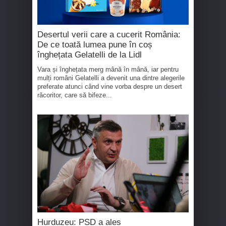
Desertul verii care a cucerit România:
De ce toată lumea pune în coș
înghețata Gelatelli de la Lidl
Vara și înghețata merg mână în mână, iar pentru
mulți români Gelatelli a devenit una dintre alegerile
preferate atunci când vine vorba despre un desert
răcoritor, care să bifeze...
Hurduzeu: PSD a ales