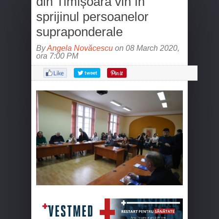
din Timișoara vin în
sprijinul persoanelor
supraponderale
By
Angela Novăcescu
on 08 March 2020,
ora 7:00 PM