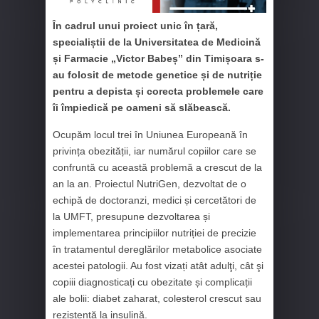
În cadrul unui proiect unic în țară,
specialiștii de la Universitatea de Medicină
și Farmacie „Victor Babeș” din Timișoara s-
au folosit de metode genetice și de nutriție
pentru a depista și corecta problemele care
îi împiedică pe oameni să slăbească.
Ocupăm locul trei în Uniunea Europeană în
privința obezității, iar numărul copiilor care se
confruntă cu această problemă a crescut de la
an la an. Proiectul NutriGen, dezvoltat de o
echipă de doctoranzi, medici și cercetători de
la UMFT, presupune dezvoltarea și
implementarea principiilor nutriției de precizie
în tratamentul dereglărilor metabolice asociate
acestei patologii. Au fost vizați atât adulţi, cât şi
copiii diagnosticați cu obezitate și complicații
ale bolii: diabet zaharat, colesterol crescut sau
rezistență la insulină.