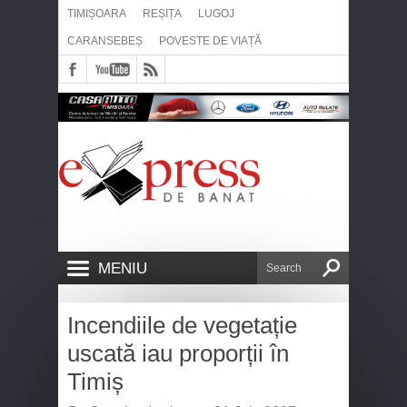
TIMIȘOARA
REȘIȚA
LUGOJ
CARANSEBEȘ
POVESTE DE VIAȚĂ
MENIU
Incendiile de vegetație
uscată iau proporții în
Timiș