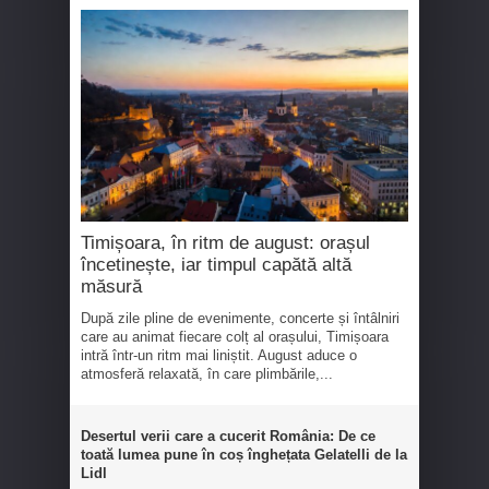
Timișoara, în ritm de august: orașul
încetinește, iar timpul capătă altă
măsură
După zile pline de evenimente, concerte și întâlniri
care au animat fiecare colț al orașului, Timișoara
intră într-un ritm mai liniștit. August aduce o
atmosferă relaxată, în care plimbările,...
Desertul verii care a cucerit România: De ce
toată lumea pune în coș înghețata Gelatelli de la
Lidl