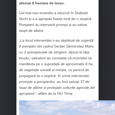
afectat 6 hectare de teren.
Cel mai nou incendiu a izbucnit în Dudeștii
Vechi și s-a apropiat foarte mult de o stupină.
Pompierii au intervenit prompt și au salvat
stupii de albine.
„La locul intervenției s-au deplasat de urgență
8 pompieri din cadrul Secției Sânnicolau Mare,
cu 2 autospeciale de stingere. Ajunși la fața
locului, salvatorii au constatat că incendiul se
manifesta pe o suprafață de aproximativ 6 ha
de vegetație uscată și miriște, cu pericol de
propagare la o stupină. În urma intervenției
prompte a pompierilor, au fost salvați 37 de
stupi de albine și protejate culturile agricole din
apropiere”
, aflăm de la ISU Timiș.