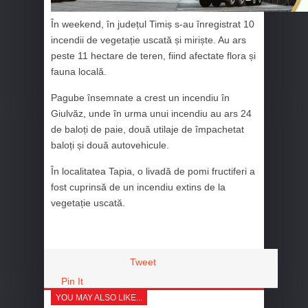
În weekend, în județul Timiș s-au înregistrat 10
incendii de vegetație uscată și miriște. Au ars
peste 11 hectare de teren, fiind afectate flora și
fauna locală.
Pagube însemnate a crest un incendiu în
Giulvăz, unde în urma unui incendiu au ars 24
de baloți de paie, două utilaje de împachetat
baloți și două autovehicule.
În localitatea Tapia, o livadă de pomi fructiferi a
fost cuprinsă de un incendiu extins de la
vegetație uscată.
Tweet
Pin It
YOU MAY ALSO LIKE...