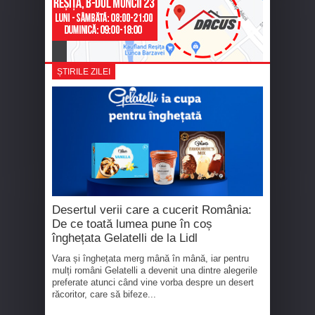
ȘTIRILE ZILEI
Desertul verii care a cucerit România:
De ce toată lumea pune în coș
înghețata Gelatelli de la Lidl
Vara și înghețata merg mână în mână, iar pentru
mulți români Gelatelli a devenit una dintre alegerile
preferate atunci când vine vorba despre un desert
răcoritor, care să bifeze...