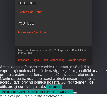
FACEBOOK
Express de Banat
YOUTUBE
Acceseaza YouTube
Toate drepturile rezervate. © 2025 Express de Banat. ISSN
2248 – 1281
Timișoara
Reșița
Lugoj
Caransebeș
Poveste de viață
Acest website folosește cookie-uri pentru a vă oferi o
experiență mult mai bună de navigare și funcționalități adaptate
pentru creșterea perfomanței utilizării website-ului nostru.
Continuarea navigării pe acest website înseamnă implicit
acordul dvs. privind politica noastră GDPR / termenii de
utilizare și confidențialitate.
De acord
Politica de GDPR, Cookies și Termeni de Utilizare
/** clever pariuri **/
/** sfarsit clever **/