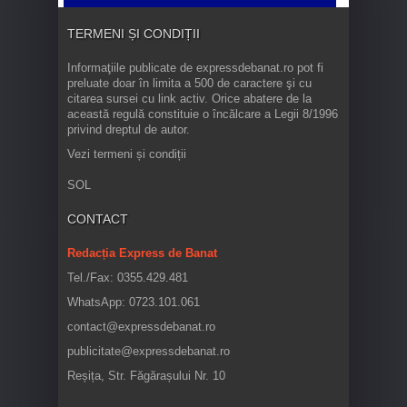
TERMENI ȘI CONDIȚII
Informaţiile publicate de expressdebanat.ro pot fi
preluate doar în limita a 500 de caractere şi cu
citarea sursei cu link activ. Orice abatere de la
această regulă constituie o încălcare a Legii 8/1996
privind dreptul de autor.
Vezi termeni și condiții
SOL
CONTACT
Redacția Express de Banat
Tel./Fax: 0355.429.481
WhatsApp: 0723.101.061
contact@expressdebanat.ro
publicitate@expressdebanat.ro
Reșița, Str. Făgărașului Nr. 10