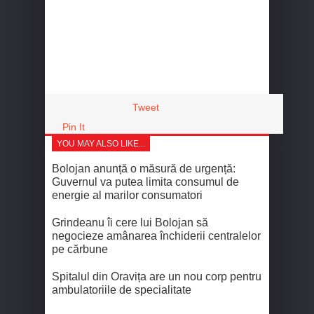
Tweet
Pin It
YOU MAY ALSO LIKE...
Bolojan anunță o măsură de urgență:
Guvernul va putea limita consumul de
energie al marilor consumatori
Grindeanu îi cere lui Bolojan să
negocieze amânarea închiderii centralelor
pe cărbune
Spitalul din Oravița are un nou corp pentru
ambulatoriile de specialitate