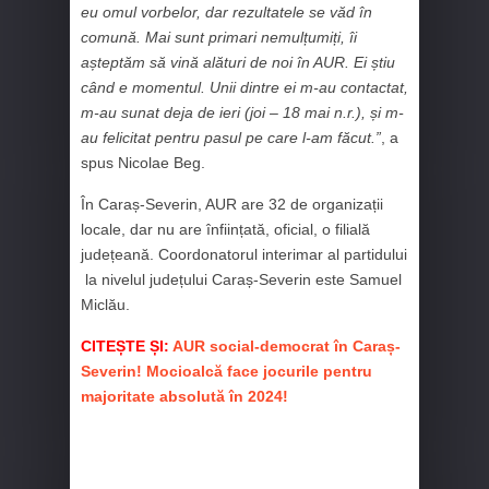
eu omul vorbelor, dar rezultatele se văd în
comună. Mai sunt primari nemulțumiți, îi
așteptăm să vină alături de noi în AUR. Ei știu
când e momentul. Unii dintre ei m-au contactat,
m-au sunat deja de ieri (joi – 18 mai n.r.), și m-
au felicitat pentru pasul pe care l-am făcut.”
, a
spus Nicolae Beg.
În Caraș-Severin, AUR are 32 de organizații
locale, dar nu are înființată, oficial, o filială
județeană. Coordonatorul interimar al partidului
la nivelul județului Caraș-Severin este Samuel
Miclău.
CITEȘTE ȘI:
AUR social-democrat în Caraș-
Severin! Mocioalcă face jocurile pentru
majoritate absolută în 2024!