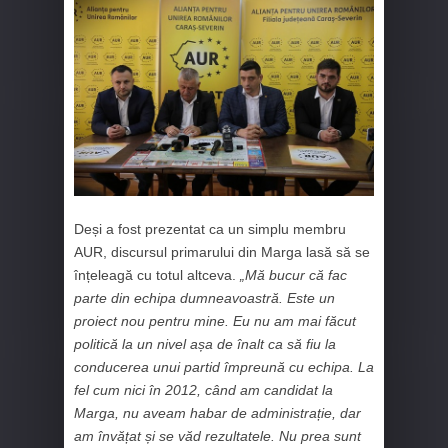
Deși a fost prezentat ca un simplu membru
AUR, discursul primarului din Marga lasă să se
înțeleagă cu totul altceva.
„Mă bucur că fac
parte din echipa dumneavoastră. Este un
proiect nou pentru mine. Eu nu am mai făcut
politică la un nivel așa de înalt ca să fiu la
conducerea unui partid împreună cu echipa. La
fel cum nici în 2012, când am candidat la
Marga, nu aveam habar de administrație, dar
am învățat și se văd rezultatele. Nu prea sunt