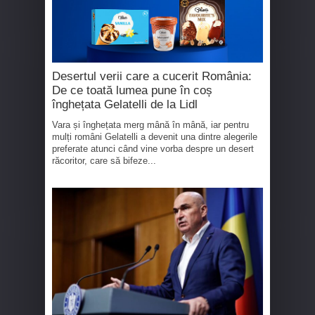
Desertul verii care a cucerit România:
De ce toată lumea pune în coș
înghețata Gelatelli de la Lidl
Vara și înghețata merg mână în mână, iar pentru
mulți români Gelatelli a devenit una dintre alegerile
preferate atunci când vine vorba despre un desert
răcoritor, care să bifeze...