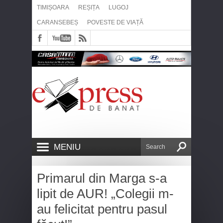
TIMIȘOARA
REȘIȚA
LUGOJ
CARANSEBEȘ
POVESTE DE VIAȚĂ
MENIU
Primarul din Marga s-a
lipit de AUR! „Colegii m-
au felicitat pentru pasul