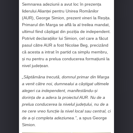
Semnarea adeziunii a avut loc în prezența
liderului Alianței pentru Unirea Românilor
(AUR), George Simion, prezent vineri la Reșița.
Primarul din Marga se află la al treilea mandat,
ultimul fiind câștigat din poziția de independent.
Potrivit declarațiilor lui Simion, cel care a făcut
pasul către AUR a fost Nicolae Beg, precizând
că acesta a intrat în partid ca simplu membru,
și nu pentru a prelua conducerea formațiunii la
nivel județean.
„Săptămâna trecută, domnul primar din Marga
a venit către noi, dumnealui a câștigat ultimele
alegeri ca independent, manifestându-și
dorința de a adera la proiectul AUR. Nu de a
prelua conducerea la nivelul județului, nu de a
ne cere vreo funcție la nivel local sau central, ci
de a-și completa adeziunea.”
, a spus George
Simion.