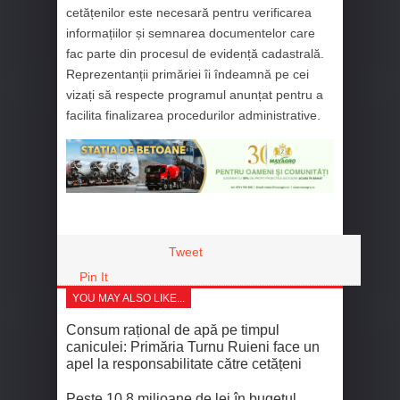
cetățenilor este necesară pentru verificarea
informațiilor și semnarea documentelor care
fac parte din procesul de evidență cadastrală.
Reprezentanții primăriei îi îndeamnă pe cei
vizați să respecte programul anunțat pentru a
facilita finalizarea procedurilor administrative.
Tweet
Pin It
YOU MAY ALSO LIKE...
Consum rațional de apă pe timpul
caniculei: Primăria Turnu Ruieni face un
apel la responsabilitate către cetățeni
Peste 10,8 milioane de lei în bugetul