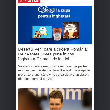
ȘTIRILE ZILEI
Desertul verii care a cucerit România:
De ce toată lumea pune în coș
înghețata Gelatelli de la Lidl
Vara și înghețata merg mână în mână, iar pentru
mulți români Gelatelli a devenit una dintre alegerile
preferate atunci când vine vorba despre un desert
răcoritor, care să bifeze...