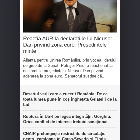
Reacția AUR la declarațiile lui Nicușor
Dan privind zona euro: Președintele
minte
Alianța pentru Unirea Românilor, prin vocea liderului
de grup de la Senat, Petrișor Peiu, a reacționat la
declarațiile președintelui Nicușor Dan privind
aderarea la zona euro. Senatorul susține că...
Desertul verii care a cucerit România: De ce
toată lumea pune în coș înghețata Gelatelli de la
Lidl
Ruptură în USR pe legea integrității. Gorghiu:
Orice conflict de interese trebuie sancționat
CNAIR prelungește restricțiile de circulație
pentru camioane în Caraș-Severin și Timiș