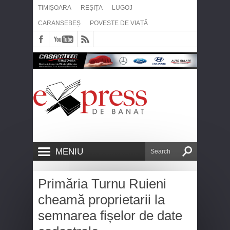
TIMIȘOARA
REȘIȚA
LUGOJ
CARANSEBEȘ
POVESTE DE VIAȚĂ
MENIU
Primăria Turnu Ruieni
cheamă proprietarii la
semnarea fișelor de date