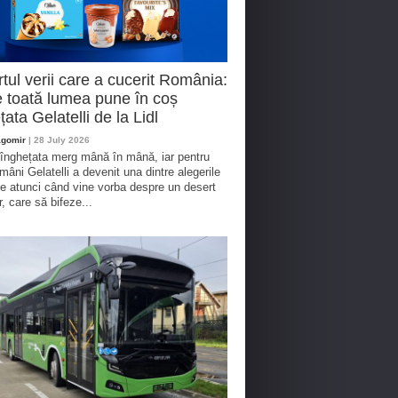
tul verii care a cucerit România:
 toată lumea pune în coș
țata Gelatelli de la Lidl
agomir
| 28 July 2026
 înghețata merg mână în mână, iar pentru
omâni Gelatelli a devenit una dintre alegerile
te atunci când vine vorba despre un desert
r, care să bifeze...