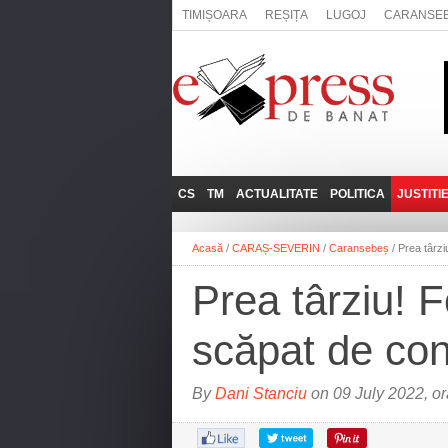
TIMIȘOARA
REȘIȚA
LUGOJ
CARANSE
CS
TM
ACTUALITATE
POLITICA
JUSTITI
REȘIȚA
LUGOJ
ADMINISTRATIE
EXPRESSLIVE
Acasă
/
CARAȘ-SEVERIN
/
Caransebeș
/
Prea târzi
CARANSEBEȘ
TIMIȘOARA
NAȚIONAL
INTERVIURILE
EXPRESS
Prea târziu! 
ANINA
SOCIAL
BĂILE HERCULANE
UTILE
scăpat de co
BOCŞA
MOLDOVA NOUĂ
By
Dani Stanciu
on 09 July 2022, o
ORAVIȚA
OȚELU ROŞU