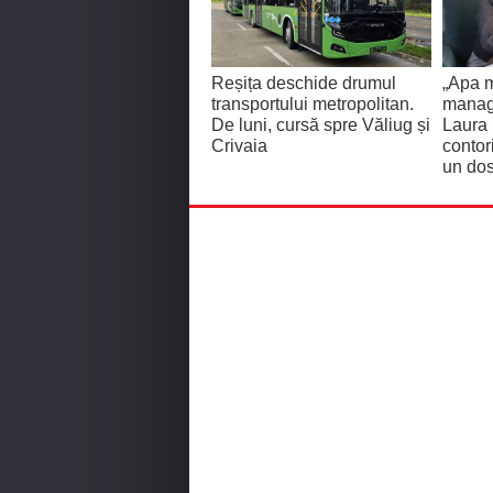
Reșița deschide drumul
„Apa m
transportului metropolitan.
manage
De luni, cursă spre Văliug și
Laura
Crivaia
contor
un dos