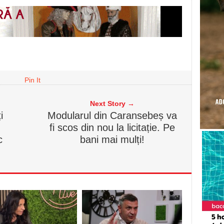
Pin It
Next Story →
i
Modularul din Caransebeș va
fi scos din nou la licitație. Pe
c
bani mai mulți!