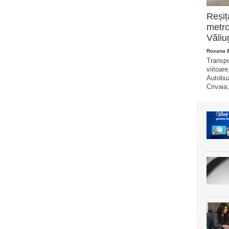
Reșiț
metro
Văliu
Roxana 
Transpo
viitoare
Autobuz
Crivaia,