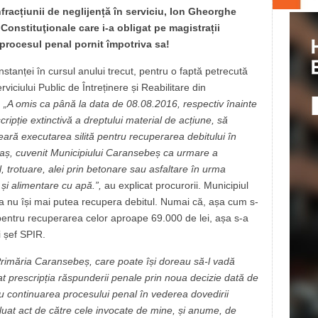
fracțiunii de neglijență în serviciu, Ion Gheorghe
 Constituţionale care i-a obligat pe magistrații
procesul penal pornit împotriva sa!
nstanței în cursul anului trecut, pentru o faptă petrecută
viciului Public de Întreținere și Reabilitare din
.
„A omis ca până la data de 08.08.2016, respectiv înainte
ripție extinctivă a dreptului material de acțiune, să
eară executarea silită pentru recuperarea debitului în
aș, cuvenit Municipiului Caransebeș ca urmare a
l, trotuare, alei prin betonare sau asfaltare în urma
 și alimentare cu apă.”,
au explicat procurorii. Municipiul
 a nu își mai putea recupera debitul. Numai că, așa cum s-
pentru recuperarea celor aproape 69.000 de lei, așa s-a
i șef SPIR.
rimăria Caransebeș, care poate își doreau să-l vadă
prescripția răspunderii penale prin noua decizie dată de
 continuarea procesului penal în vederea dovedirii
a luat act de către cele invocate de mine, și anume, de