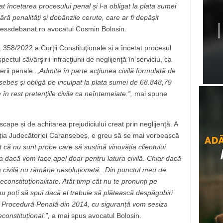
at încetarea procesului penal și l-a obligat la plata sumei
Fără penalități și dobânzile cerute, care ar fi depășit
pressdebanat.ro avocatul Cosmin Bolosin.
. 358/2022 a Curţii Constituţionale și a încetat procesul
ectul săvârşirii infracţiunii de neglijenţă în serviciu, ca
derii penale.
„Admite în parte acţiunea civilă formulată de
nsebeş şi obligă pe inculpat la plata sumei de 68.848,79
în rest pretenţiile civile ca neîntemeiate.”,
mai spune
ape și de achitarea prejudiciului creat prin neglijență. A
luția Judecătoriei Caransebeș, e greu să se mai vorbească
 că nu sunt probe care să susțină vinovăția clientului
dacă vom face apel doar pentru latura civilă. Chiar dacă
ura civilă nu rămâne nesoluționată. Din punctul meu de
constituționalitate. Atât timp cât nu te pronunți pe
nu poți să spui dacă el trebuie să plătească despăgubiri
de Procedură Penală din 2014, cu siguranță vom sesiza
constituțional.”,
a mai spus avocatul Bolosin.