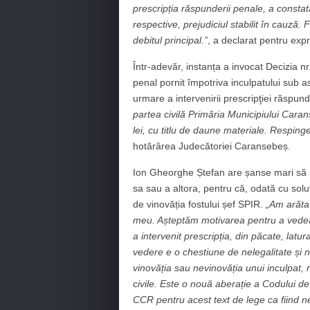
prescripția răspunderii penale, a constat
respective, prejudiciul stabilit în cauză. 
debitul principal.”
, a declarat pentru ex
Într-adevăr, instanța a invocat Decizia nr
penal pornit împotriva inculpatului sub asp
urmare a intervenirii prescripţiei răspun
partea civilă Primăria Municipiului Cara
lei, cu titlu de daune materiale. Respinge 
hotărârea Judecătoriei Caransebeș.
Ion Gheorghe Ștefan are șanse mari să sc
sa sau a altora, pentru că, odată cu so
de vinovăția fostului șef SPIR.
„Am arătat
meu. Așteptăm motivarea pentru a vedea 
a intervenit prescripția, din păcate, lat
vedere e o chestiune de nelegalitate și ne
vinovăția sau nevinovăția unui inculpat, 
civile. Este o nouă aberație a Codului 
CCR pentru acest text de lege ca fiind ne