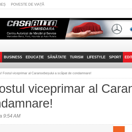
BEȘ
POVESTE DE VIAȚĂ
E
BUSINESS
EDUCAȚIE
SĂNĂTATE
TURISM
LIFESTYLE
SPORT
EDI
JOB-URI
PRIN MUNȚII
POVESTE DE VIAȚĂ
D
BANATULUI
u! Fostul viceprimar al Caransebeșului a scăpat de condamnare!
TEHNIT
VISIT CARAȘ-SEVERIN
Fostul viceprimar al Cara
FANTASTICUL BANAT
ndamnare!
TRAVEL VLOG
ra 9:54 AM