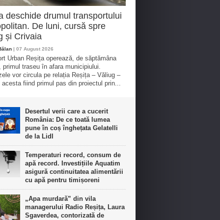
a deschide drumul transportului
politan. De luni, cursă spre
g și Crivaia
Bălan
| 07 August 2026
rt Urban Reșița operează, de săptămâna
, primul traseu în afara municipiului.
ele vor circula pe relația Reșița – Văliug –
 acesta fiind primul pas din proiectul prin...
Desertul verii care a cucerit
România: De ce toată lumea
pune în coș înghețata Gelatelli
de la Lidl
Temperaturi record, consum de
apă record. Investițiile Aquatim
asigură continuitatea alimentării
cu apă pentru timișoreni
„Apa murdară” din vila
managerului Radio Reșița, Laura
Sgaverdea, contorizată de