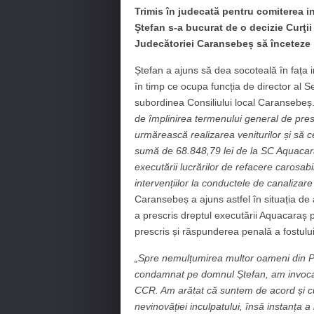
Trimis în judecată pentru comiterea in
Ștefan s-a bucurat de o decizie Curţii
Judecătoriei Caransebeș să înceteze 
Ștefan a ajuns să dea socoteală în fața i
în timp ce ocupa funcția de director al Ser
subordinea Consiliului local Caransebeș
de împlinirea termenului general de presc
urmărească realizarea veniturilor și să c
sumă de 68.848,79 lei de la SC Aquacar
executării lucrărilor de refacere carosabi
intervențiilor la conductele de canalizare
Caransebeș a ajuns astfel în situația de
a prescris dreptul executării Aquacaraș 
prescris și răspunderea penală a fostulu
„Spre nemulțumirea multor oameni din P
condamnat pe domnul Ștefan, am invocat 
CCR. Am arătat că suntem de acord și cu
nevinovăției inculpatului, însă instanța 