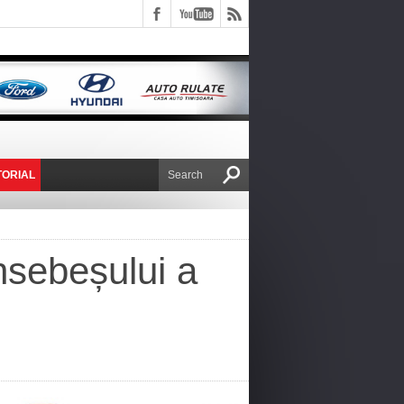
TORIAL
E VICTOR NAFIRU
nsebeșului a