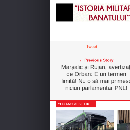
Tweet
← Previous Story
Marșalic și Rujan, avertizaț
de Orban: E un termen
limită! Nu o să mai primes
niciun parlamentar PNL!
YOU MAY ALSO LIKE...