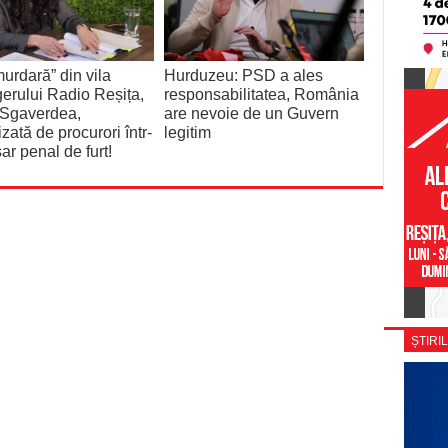
urdară” din vila
Hurduzeu: PSD a ales
rului Radio Reșița,
responsabilitatea, România
 Sgaverdea,
are nevoie de un Guvern
izată de procurori într-
legitim
ar penal de furt!
ȘTIRIL