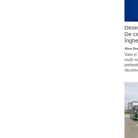
Deser
De ce
înghe
Alina Dr
Vara și
mulți r
prefera
răcorito