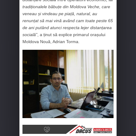
tradiționalele băbuțe din Moldova Veche, care
veneau și vindeau pe piață, natural, au
renunțat să mai vină având cam toate peste 65
de ani putând atunci respecta lejer distanțarea
socială”
, a ținut să explice primarul orașului
Moldova Nouă, Adrian Torma.