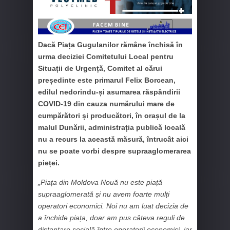
Dacă Piața Gugulanilor rămâne închisă în
urma deciziei Comitetului Local pentru
Situații de Urgență, Comitet al cărui
președinte este primarul Felix Borcean,
edilul nedorindu-și asumarea răspândirii
COVID-19 din cauza numărului mare de
cumpărători și producători, în orașul de la
malul Dunării, administrația publică locală
nu a recurs la această măsură, întrucât aici
nu se poate vorbi despre supraaglomerarea
pieței.
„Piața din Moldova Nouă nu este piață
supraaglomerată și nu avem foarte mulți
operatori economici. Noi nu am luat decizia de
a închide piața, doar am pus câteva reguli de
distanțare socială între operatorii economici, iar