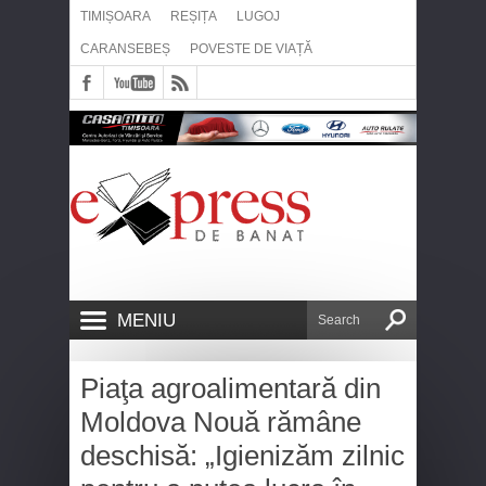
TIMIȘOARA
REȘIȚA
LUGOJ
CARANSEBEȘ
POVESTE DE VIAȚĂ
MENIU
Piaţa agroalimentară din
Moldova Nouă rămâne
deschisă: „Igienizăm zilnic