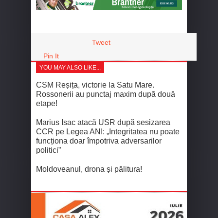
Tweet
Pin It
YOU MAY ALSO LIKE...
CSM Reșița, victorie la Satu Mare.
Rossonerii au punctaj maxim după două
etape!
Marius Isac atacă USR după sesizarea
CCR pe Legea ANI: „Integritatea nu poate
funcționa doar împotriva adversarilor
politici”
Moldoveanul, drona și pălitura!