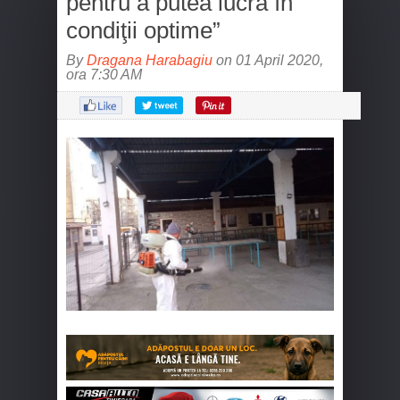
pentru a putea lucra în
condiţii optime”
By
Dragana Harabagiu
on 01 April 2020,
ora 7:30 AM