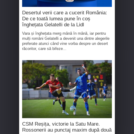
Desertul verii care a cucerit România:
De ce toată lumea pune în coș
înghețata Gelatelli de la Lidl
Vara și înghețata merg mână în mână, iar pentru
mulți români Gelatelli a devenit una dintre alegerile
preferate atunci când vine vorba despre un desert
răcoritor, care să bifeze...
CSM Reșița, victorie la Satu Mare.
Rossonerii au punctaj maxim după două