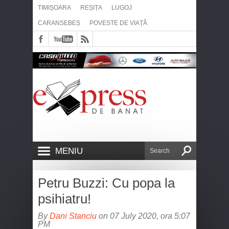
TIMIȘOARA
REȘIȚA
LUGOJ
CARANSEBEȘ
POVESTE DE VIAȚĂ
MENIU
Petru Buzzi: Cu popa la
psihiatru!
By
Dani Stanciu
on 07 July 2020, ora 5:07
PM