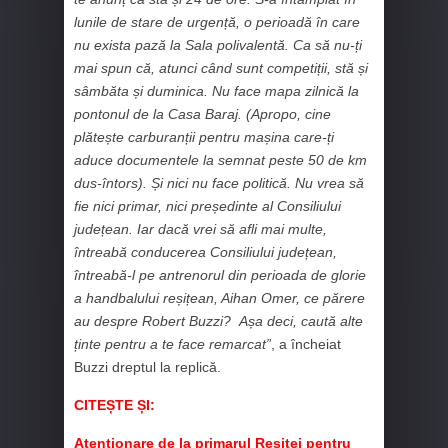
lunile de stare de urgență, o perioadă în care
nu exista pază la Sala polivalentă. Ca să nu-ți
mai spun că, atunci când sunt competiții, stă și
sâmbăta și duminica. Nu face mapa zilnică la
pontonul de la Casa Baraj. (Apropo, cine
plătește carburanții pentru mașina care-ți
aduce documentele la semnat peste 50 de km
dus-întors). Și nici nu face politică. Nu vrea să
fie nici primar, nici președinte al Consiliului
județean. Iar dacă vrei să afli mai multe,
întreabă conducerea Consiliului județean,
întreabă-l pe antrenorul din perioada de glorie
a handbalului reșițean, Aihan Omer, ce părere
au despre Robert Buzzi? Așa deci, caută alte
ținte pentru a te face remarcat”
, a încheiat
Buzzi dreptul la replică.
CITEȘTE ȘI:
Atenționare de la primarul Reșiței pentru