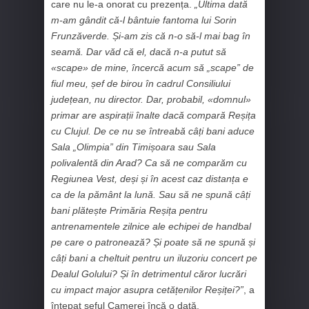
care nu le-a onorat cu prezența.
„Ultima dată
m-am gândit că-l bântuie fantoma lui Sorin
Frunzăverde. Și-am zis că n-o să-l mai bag în
seamă. Dar văd că el, dacă n-a putut să
«scape» de mine, încercă acum să „scape” de
fiul meu, șef de birou în cadrul Consiliului
județean, nu director. Dar, probabil, «domnul»
primar are aspirații înalte dacă compară Reșița
cu Clujul. De ce nu se întreabă câți bani aduce
Sala „Olimpia” din Timișoara sau Sala
polivalentă din Arad? Ca să ne comparăm cu
Regiunea Vest, deși și în acest caz distanța e
ca de la pământ la lună. Sau să ne spună câți
bani plătește Primăria Reșița pentru
antrenamentele zilnice ale echipei de handbal
pe care o patronează? Și poate să ne spună și
câți bani a cheltuit pentru un iluzoriu concert pe
Dealul Golului? Și în detrimentul căror lucrări
cu impact major asupra cetățenilor Reșiței?”
, a
înțepat șeful Camerei încă o dată.