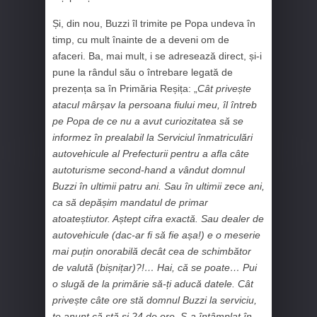
Și, din nou, Buzzi îl trimite pe Popa undeva în
timp, cu mult înainte de a deveni om de
afaceri. Ba, mai mult, i se adresează direct, și-i
pune la rândul său o întrebare legată de
prezența sa în Primăria Reșița: „
Cât privește
atacul mârșav la persoana fiului meu, îl întreb
pe Popa de ce nu a avut curiozitatea să se
informez în prealabil la Serviciul înmatriculări
autovehicule al Prefecturii pentru a afla câte
autoturisme second-hand a vândut domnul
Buzzi în ultimii patru ani. Sau în ultimii zece ani,
ca să depășim mandatul de primar
atoateștiutor. Aștept cifra exactă. Sau dealer de
autovehicule (dac-ar fi să fie așa!) e o meserie
mai puțin onorabilă decât cea de schimbător
de valută (bișnițar)?!… Hai, că se poate… Pui
o slugă de la primărie să-ți aducă datele. Cât
privește câte ore stă domnul Buzzi la serviciu,
te anunț că stă și 24 de ore. S-a întâmplat în