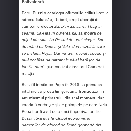
Polivalentă.
Petru Buzzi a catalogat afirmațiile edilului-șef la
adresa fiului său, Robert, drept aberații de
campanie electorală.
„Am zis să nu-l bag în
seamă. Să-l las în durerea lui, să moară de
grija județului și a Reșiței de unul singur. Sau
de mână cu Dunca și Vela, dumnezeii la care
se închină Popa. Dar mi-am revenit repede și
nu-l pot lăsa pe netrebnic să-și bată joc de
familia mea”
, și-a motivat directorul Camerei
reacția.
Buzzi îl trimite pe Popa în 2016, la prima sa
întâlnire cu presa timișoreană. Ironizează fin
entuziasmul primarului din acel moment, dar
totodată vorbește și de ghimpele pe care Nelu
Popa l-ar fi avut de atunci împotriva familiei
Buzzi:
„S-a dus la Clubul economic al
oamenilor de afaceri de limbă germană din