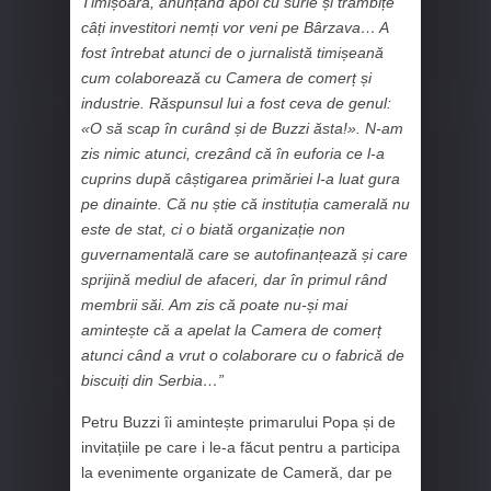
Timișoara, anunțând apoi cu surle și trâmbițe
câți investitori nemți vor veni pe Bârzava… A
fost întrebat atunci de o jurnalistă timișeană
cum colaborează cu Camera de comerț și
industrie. Răspunsul lui a fost ceva de genul:
«O să scap în curând și de Buzzi ăsta!». N-am
zis nimic atunci, crezând că în euforia ce l-a
cuprins după câștigarea primăriei l-a luat gura
pe dinainte. Că nu știe că instituția camerală nu
este de stat, ci o biată organizație non
guvernamentală care se autofinanțează și care
sprijină mediul de afaceri, dar în primul rând
membrii săi. Am zis că poate nu-și mai
amintește că a apelat la Camera de comerț
atunci când a vrut o colaborare cu o fabrică de
biscuiți din Serbia…”
Petru Buzzi îi amintește primarului Popa și de
invitațiile pe care i le-a făcut pentru a participa
la evenimente organizate de Cameră, dar pe