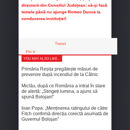
directorii din Consiliul Județean: să-și facă
temele până nu ajunge Romeo Dunca la
conducerea instituției!
Tweet
Pin It
YOU MAY ALSO LIKE...
Primăria Reșița pregătește măsuri de
prevenire după incendiul de la Câlnic
Miclău, după ce România a intrat în stare
de alertă: „Stingeți lumina, a ajuns să
spună Bolojan!”
Ioan Popa: „Menținerea ratingului de către
Fitch confirmă direcția corectă asumată de
Guvernul Bolojan”