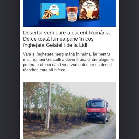
Desertul verii care a cucerit România:
De ce toată lumea pune în coș
înghețata Gelatelli de la Lidl
Vara și înghețata merg mână în mână, iar pentru
mulți români Gelatelli a devenit una dintre alegerile
preferate atunci când vine vorba despre un desert
răcoritor, care să bifeze...