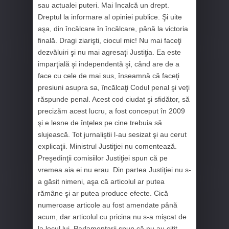
sau actualei puteri. Mai încalcă un drept.
Dreptul la informare al opiniei publice. Şi uite
aşa, din încălcare în încălcare, până la victoria
finală. Dragi ziarişti, ciocul mic! Nu mai faceţi
dezvăluiri şi nu mai agresaţi Justiţia. Ea este
imparţială şi independentă şi, când are de a
face cu cele de mai sus, înseamnă că faceţi
presiuni asupra sa, încălcaţi Codul penal şi veţi
răspunde penal. Acest cod ciudat şi sfidător, să
precizăm acest lucru, a fost conceput în 2009
şi e lesne de înţeles pe cine trebuia să
slujească. Tot jurnaliştii l-au sesizat şi au cerut
explicaţii. Ministrul Justiţiei nu comentează.
Preşedinţii comisiilor Justiţiei spun că pe
vremea aia ei nu erau. Din partea Justiţiei nu s-
a găsit nimeni, aşa că articolul ar putea
rămâne şi ar putea produce efecte. Cică
numeroase articole au fost amendate până
acum, dar articolul cu pricina nu s-a mişcat de
la locul lui. Parlamentarii spun că nu au citit