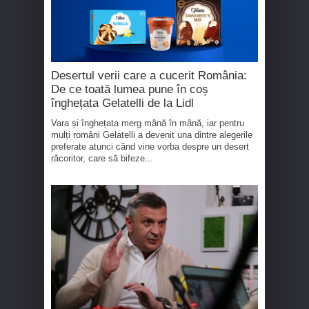
Desertul verii care a cucerit România:
De ce toată lumea pune în coș
înghețata Gelatelli de la Lidl
Vara și înghețata merg mână în mână, iar pentru
mulți români Gelatelli a devenit una dintre alegerile
preferate atunci când vine vorba despre un desert
răcoritor, care să bifeze...