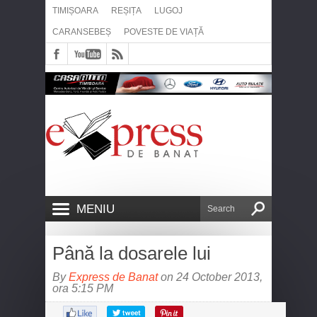
TIMIȘOARA
REȘIȚA
LUGOJ
CARANSEBEȘ
POVESTE DE VIAȚĂ
MENIU
Până la dosarele lui
By
Express de Banat
on 24 October 2013,
ora 5:15 PM