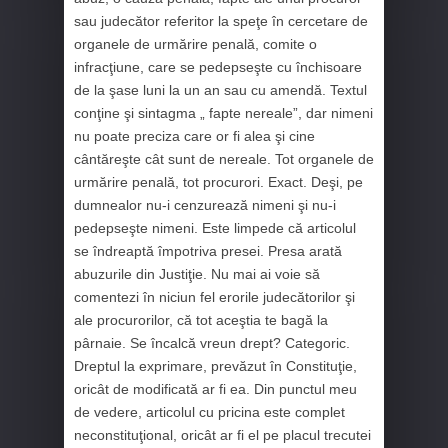
sau judecător referitor la speţe în cercetare de
organele de urmărire penală, comite o
infracţiune, care se pedepseşte cu închisoare
de la şase luni la un an sau cu amendă. Textul
conţine şi sintagma „ fapte nereale”, dar nimeni
nu poate preciza care or fi alea şi cine
cântăreşte cât sunt de nereale. Tot organele de
urmărire penală, tot procurori. Exact. Deşi, pe
dumnealor nu-i cenzurează nimeni şi nu-i
pedepseşte nimeni. Este limpede că articolul
se îndreaptă împotriva presei. Presa arată
abuzurile din Justiţie. Nu mai ai voie să
comentezi în niciun fel erorile judecătorilor şi
ale procurorilor, că tot aceştia te bagă la
pârnaie. Se încalcă vreun drept? Categoric.
Dreptul la exprimare, prevăzut în Constituţie,
oricât de modificată ar fi ea. Din punctul meu
de vedere, articolul cu pricina este complet
neconstituţional, oricât ar fi el pe placul trecutei