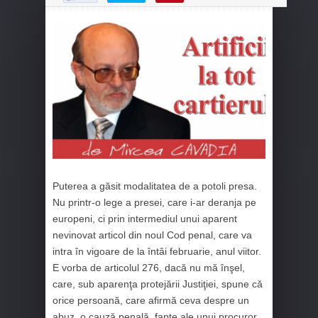
Puterea a găsit modalitatea de a potoli presa.
Nu printr-o lege a presei, care i-ar deranja pe
europeni, ci prin intermediul unui aparent
nevinovat articol din noul Cod penal, care va
intra în vigoare de la întâi februarie, anul viitor.
E vorba de articolul 276, dacă nu mă înşel,
care, sub aparenţa protejării Justiţiei, spune că
orice persoană, care afirmă ceva despre un
abuz, o cauză penală, fapte ale unui procuror