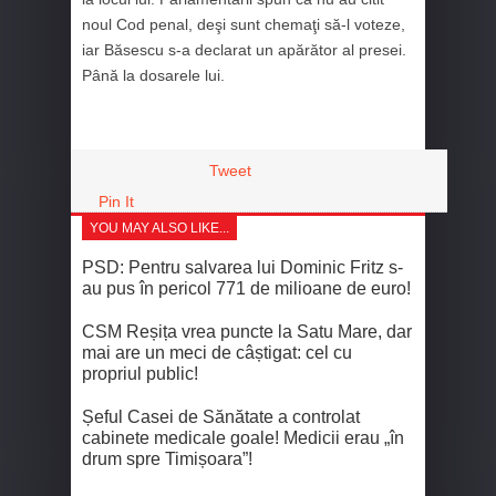
noul Cod penal, deşi sunt chemaţi să-l voteze,
iar Băsescu s-a declarat un apărător al presei.
Până la dosarele lui.
Tweet
Pin It
YOU MAY ALSO LIKE...
PSD: Pentru salvarea lui Dominic Fritz s-
au pus în pericol 771 de milioane de euro!
CSM Reșița vrea puncte la Satu Mare, dar
mai are un meci de câștigat: cel cu
propriul public!
Șeful Casei de Sănătate a controlat
cabinete medicale goale! Medicii erau „în
drum spre Timișoara”!