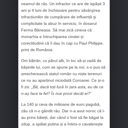
neamul de râs. Un infractor ce are de ispășit 3
ani și 4 luni de închisoare pentru săvârşirea
infracțiunilor de cumpărare de influență şi
complicitate la abuz în serviciu, în dosarul
Ferma Băneasa. Să mai zică cineva că
monarhia e întruchiparea cinstei și
corectitudinii că îi dau în cap cu Paul Philippe,
prinț de România.
Om bătrân, cu părul alb, în loc să-și vadă de
bășinile lui, cum se spune pe la noi, s-o pus să
șmecherească statul român cu niște terenuri
ce nu au aparținut niciodată Coroanei. Ce și-o
fi zis:
„Bă, dacă toți fură în țara asta, eu de ce
n-aș face la fel? Îs mai prost decât ei?”
La 140 și ceva de milioane de euro pagubă,
zău că n-o gândit rău. Dar n-a avut noroc că l-
au prins băieții, dar când o fost să fie băgat la
zdup, a spălat putina și a întins-o cavalerește