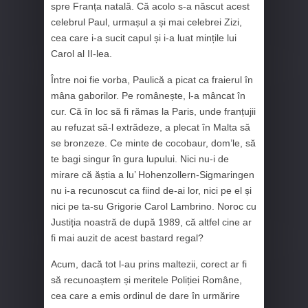
spre Franța natală. Că acolo s-a născut acest
celebrul Paul, urmașul a și mai celebrei Zizi,
cea care i-a sucit capul și i-a luat mințile lui
Carol al II-lea.
Între noi fie vorba, Paulică a picat ca fraierul în
mâna gaborilor. Pe românește, l-a mâncat în
cur. Că în loc să fi rămas la Paris, unde franțujii
au refuzat să-l extrădeze, a plecat în Malta să
se bronzeze. Ce minte de cocobaur, dom’le, să
te bagi singur în gura lupului. Nici nu-i de
mirare că ăștia a lu’ Hohenzollern-Sigmaringen
nu i-a recunoscut ca fiind de-ai lor, nici pe el și
nici pe ta-su Grigorie Carol Lambrino. Noroc cu
Justiția noastră de după 1989, că altfel cine ar
fi mai auzit de acest bastard regal?
Acum, dacă tot l-au prins maltezii, corect ar fi
să recunoaștem și meritele Poliției Române,
cea care a emis ordinul de dare în urmărire