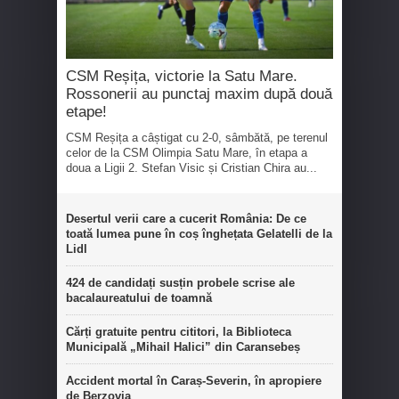
CSM Reșița, victorie la Satu Mare.
Rossonerii au punctaj maxim după două
etape!
CSM Reșița a câștigat cu 2-0, sâmbătă, pe terenul
celor de la CSM Olimpia Satu Mare, în etapa a
doua a Ligii 2. Stefan Visic și Cristian Chira au...
Desertul verii care a cucerit România: De ce
toată lumea pune în coș înghețata Gelatelli de la
Lidl
424 de candidați susțin probele scrise ale
bacalaureatului de toamnă
Cărți gratuite pentru cititori, la Biblioteca
Municipală „Mihail Halici” din Caransebeș
Accident mortal în Caraș-Severin, în apropiere
de Berzovia