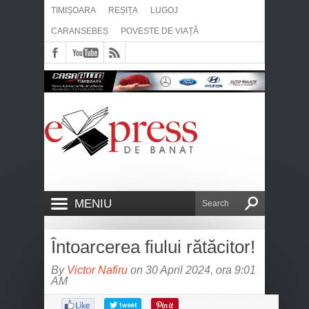
TIMIȘOARA
REȘIȚA
LUGOJ
CARANSEBEȘ
POVESTE DE VIAȚĂ
MENIU
Întoarcerea fiului rătăcitor!
By
Victor Nafiru
on 30 April 2024, ora 9:01
AM