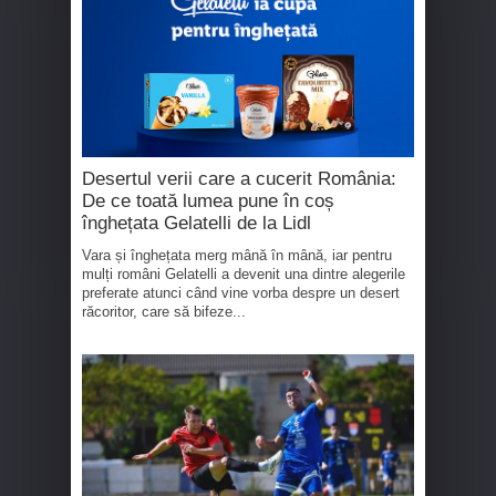
Desertul verii care a cucerit România:
De ce toată lumea pune în coș
înghețata Gelatelli de la Lidl
Vara și înghețata merg mână în mână, iar pentru
mulți români Gelatelli a devenit una dintre alegerile
preferate atunci când vine vorba despre un desert
răcoritor, care să bifeze...