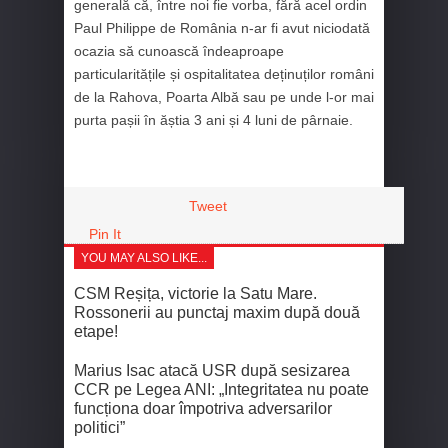
generală că, între noi fie vorba, fără acel ordin
Paul Philippe de România n-ar fi avut niciodată
ocazia să cunoască îndeaproape
particularitățile și ospitalitatea deținuților români
de la Rahova, Poarta Albă sau pe unde l-or mai
purta pașii în ăștia 3 ani și 4 luni de pârnaie.
Tweet
Pin It
YOU MAY ALSO LIKE...
CSM Reșița, victorie la Satu Mare.
Rossonerii au punctaj maxim după două
etape!
Marius Isac atacă USR după sesizarea
CCR pe Legea ANI: „Integritatea nu poate
funcționa doar împotriva adversarilor
politici”