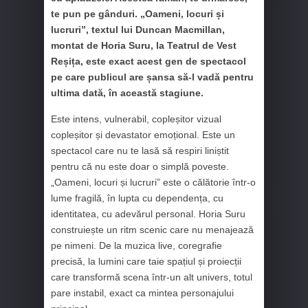
te pun pe gânduri. „Oameni, locuri și
lucruri”, textul lui Duncan Macmillan,
montat de Horia Suru, la Teatrul de Vest
Reșița, este exact acest gen de spectacol
pe care publicul are șansa să-l vadă pentru
ultima dată, în această stagiune.
Este intens, vulnerabil, copleșitor vizual
copleșitor și devastator emoțional. Este un
spectacol care nu te lasă să respiri liniștit
pentru că nu este doar o simplă poveste.
„Oameni, locuri și lucruri” este o călătorie într-o
lume fragilă, în lupta cu dependența, cu
identitatea, cu adevărul personal. Horia Suru
construiește un ritm scenic care nu menajează
pe nimeni. De la muzica live, coregrafie
precisă, la lumini care taie spațiul și proiecții
care transformă scena într-un alt univers, totul
pare instabil, exact ca mintea personajului