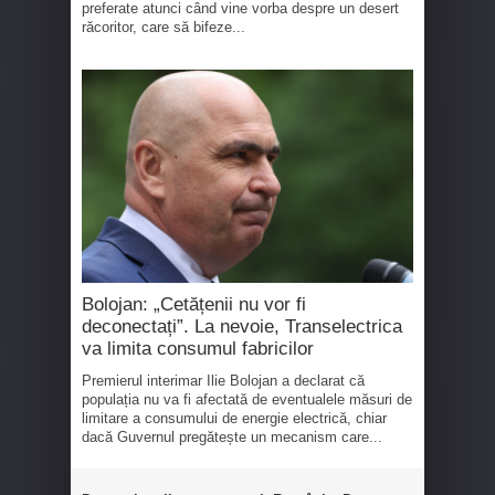
preferate atunci când vine vorba despre un desert
răcoritor, care să bifeze...
Bolojan: „Cetățenii nu vor fi
deconectați”. La nevoie, Transelectrica
va limita consumul fabricilor
Premierul interimar Ilie Bolojan a declarat că
populația nu va fi afectată de eventualele măsuri de
limitare a consumului de energie electrică, chiar
dacă Guvernul pregătește un mecanism care...