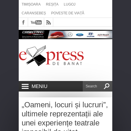
TIMIȘOARA
REȘIȚA
LUGOJ
CARANSEBEȘ
POVESTE DE VIAȚĂ
MENIU
„Oameni, locuri și lucruri”,
ultimele reprezentații ale
unei experiențe teatrale