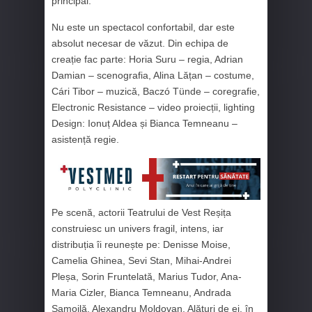
principal.
Nu este un spectacol confortabil, dar este
absolut necesar de văzut. Din echipa de
creație fac parte: Horia Suru – regia, Adrian
Damian – scenografia, Alina Lățan – costume,
Cári Tibor – muzică, Baczó Tünde – coregrafie,
Electronic Resistance – video proiecții, lighting
Design: Ionuț Aldea și Bianca Temneanu –
asistență regie.
Pe scenă, actorii Teatrului de Vest Reșița
construiesc un univers fragil, intens, iar
distribuția îi reunește pe: Denisse Moise,
Camelia Ghinea, Sevi Stan, Mihai-Andrei
Pleșa, Sorin Fruntelată, Marius Tudor, Ana-
Maria Cizler, Bianca Temneanu, Andrada
Samoilă, Alexandru Moldovan. Alături de ei, în