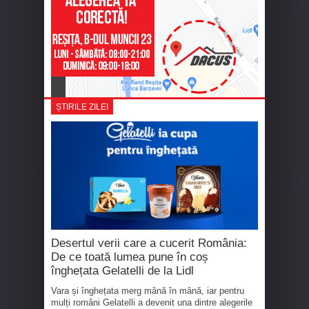
ȘTIRILE ZILEI
Desertul verii care a cucerit România:
De ce toată lumea pune în coș
înghețata Gelatelli de la Lidl
Vara și înghețata merg mână în mână, iar pentru
mulți români Gelatelli a devenit una dintre alegerile