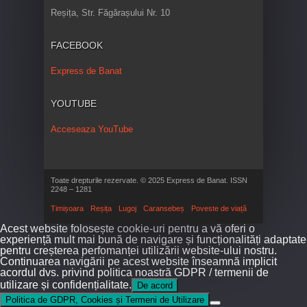
Reșița, Str. Făgărașului Nr. 10
FACEBOOK
Express de Banat
YOUTUBE
Acceseaza YouTube
Toate drepturile rezervate. © 2025 Express de Banat. ISSN
2248 – 1281
Timișoara
Reșița
Lugoj
Caransebeș
Poveste de viață
Acest website folosește cookie-uri pentru a vă oferi o
experiență mult mai bună de navigare și funcționalități adaptate
pentru creșterea perfomanței utilizării website-ului nostru.
Continuarea navigării pe acest website înseamnă implicit
acordul dvs. privind politica noastră GDPR / termenii de
utilizare și confidențialitate.
De acord
Politica de GDPR, Cookies și Termeni de Utilizare