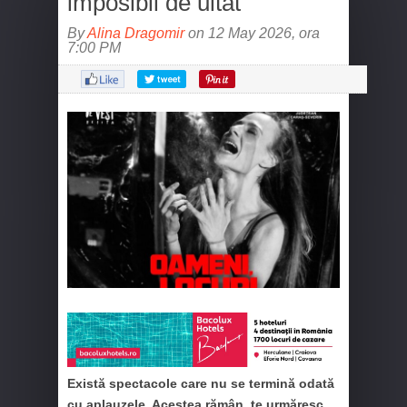
imposibil de uitat
By
Alina Dragomir
on 12 May 2026, ora
7:00 PM
Există spectacole care nu se termină odată
cu aplauzele. Acestea rămân, te urmăresc,